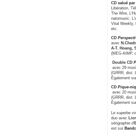
CD
salué par 
Libération, Té
The Wire, L'H
natomusic, L'a
Vital Weekly,
etc.
CD
Perspecti
avec
N.Chedm
A-T. Hoang, 
(MEG-AIMP, d
Double CD
P
avec 29 music
(GRRR, dist. L
Également su
CD
Pique-niq
avec 20 musi
(GRRR, dist. 
Également su
Le superbe vi
duo avec
Lion
sérigraphie d'
E
est sur
Band