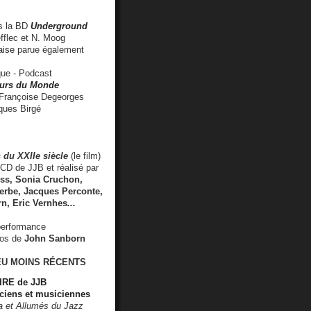
 la BD
Underground
fflec et N. Moog
aise
parue également
e - Podcast
rs du Monde
rançoise Degeorges
ues Birgé
 du XXIIe siècle
(le film)
CD de JJB et réalisé par
s, Sonia Cruchon,
rbe, Jacques Perconte,
rn
,
Eric Vernhes
...
performance
éos de
John Sanborn
EU MOINS RÉCENTS
RE de JJB
ciens et musiciennes
ra et Allumés du Jazz