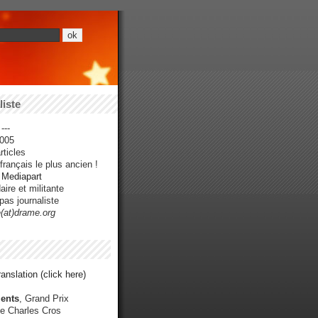
iste
---
005
ticles
rançais le plus ancien !
r Mediapart
ire et militante
pas journaliste
e(at)drame.org
anslation (click here)
ents
, Grand Prix
e Charles Cros