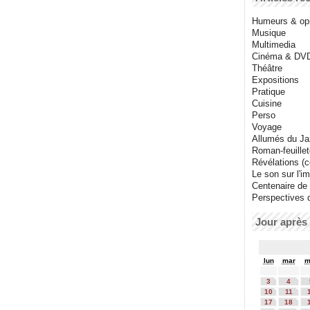
Humeurs & op
Musique
Multimedia
Cinéma & DV
Théâtre
Expositions
Pratique
Cuisine
Perso
Voyage
Allumés du J
Roman-feuille
Révélations (co
Le son sur l'i
Centenaire de
Perspectives 
Jour après 
lun
mar
m
3
4
10
11
17
18