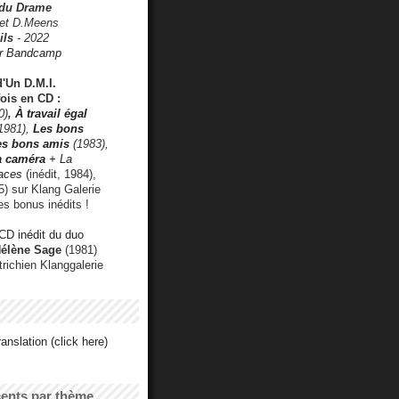
 du Drame
 et D.Meens
ils
- 2022
r Bandcamp
d'Un D.M.I.
fois en CD :
0)
,
À travail égal
1981),
Les bons
les bons amis
(1983),
a caméra
+ La
faces
(inédit, 1984),
) sur Klang Galerie
es bonus inédits !
CD inédit du duo
Hélène Sage
(1981)
utrichien Klanggalerie
anslation (click here)
cents par thème