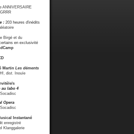
me ANNIVERSAIRE
s GRRR
e :
203 heures d'inédits
léatoire
e Birgé et du
ertains en exclusivité
ndCamp
CD
é
Martin
Les déments
 dist. Inouïe
nvité/e/s
 au labo 4
 Socadisc
l Opera
 Socadisc
sical Instantané
dit enregistré
el Klanggalerie