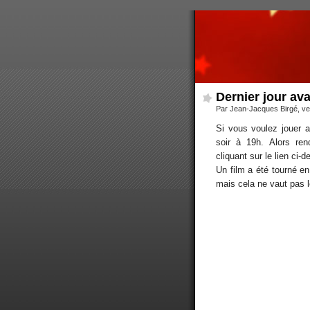
Dernier jour av
Par Jean-Jacques Birgé, ve
Si vous voulez jouer
soir à 19h. Alors ren
cliquant sur le lien ci-
Un film a été tourné en
mais cela ne vaut pas le