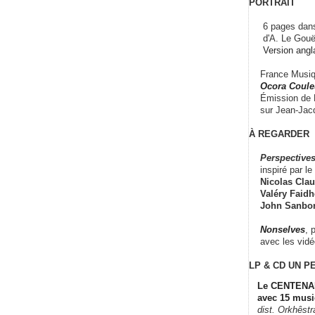
PORTRAIT
6 pages dans
d'A. Le Gouë
Version angl
France Musiqu
Ocora Couleu
Émission de F
sur Jean-Jacq
À REGARDER
Perspectives
inspiré par le 
Nicolas Claus
Valéry Faidhe
John Sanbo
Nonselves
, 
avec les vid
LP & CD
UN P
Le CENTENAI
avec 15 musi
dist. Orkhêst