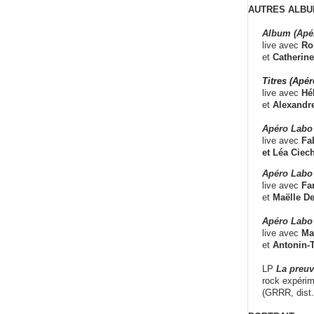
AUTRES ALBU
Album (Apé
live avec
Ro
et
Catherine
Titres (Apé
live avec
Hé
et
Alexandr
Apéro Labo
live avec
Fab
et
Léa Ciech
Apéro Labo 
live avec
Fa
et
Maëlle D
Apéro Labo
live avec
Ma
et
Antonin-T
LP
La preu
rock expérim
(GRRR, dist