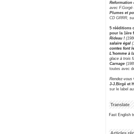
Reformation
avec F.Gorgé
Plumes et po
CD GRRR,
su
5 rééditions 
pour la 1ère 
Rideau !
(198
salaire égal
(
contes font 
L'homme à l
glace à trois 
Carnage
(1985
toutes avec d
Rendez-vous
J-J.Birgé et 
sur le label a
Translate
Fast English tr
Articles ré