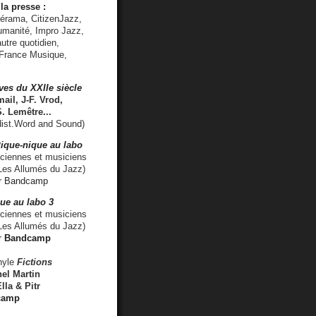
la presse :
lérama, CitizenJazz,
umanité, Impro Jazz,
utre quotidien,
 France Musique,
ves du XXIIe siècle
ail, J-F. Vrod,
S. Lemêtre
...
ist.Word and Sound)
ique-nique au labo
iennes et musiciens
es Allumés du Jazz)
r
Bandcamp
ue au labo 3
ciennes et musiciens
Les Allumés du Jazz)
r
Bandcamp
nyle
Fictions
el Martin
lla & Pitr
camp