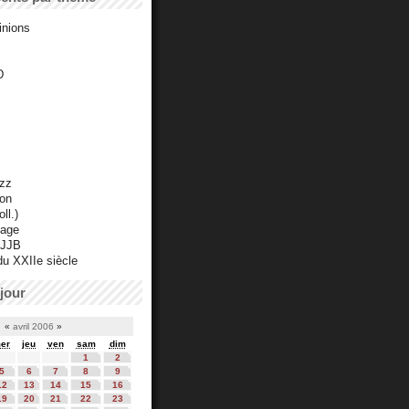
inions
D
azz
ton
ll.)
mage
 JJB
du XXIIe siècle
jour
«
avril 2006
»
er
jeu
ven
sam
dim
1
2
5
6
7
8
9
12
13
14
15
16
19
20
21
22
23