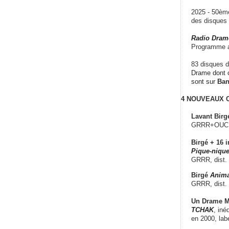
2025 - 50è
des disque
Radio Dram
Programme a
83 disques d
Drame dont c
sont sur
Ba
4 NOUVEAUX
Lavant Birg
GRRR+OUCH!,
Birgé + 16 i
Pique-nique
GRRR, dist.
Birgé
Anima
GRRR, dist.
Un Drame Mu
TCHAK
, iné
en 2000, lab