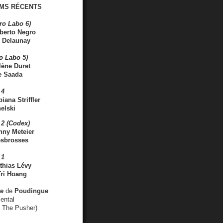
MS RÉCENTS
ro Labo 6)
berto Negro
 Delaunay
ro Labo 5)
lène Duret
e Saada
 4
iana Striffler
elski
2 (Codex)
nny Meteier
esbrosses
 1
thias Lévy
ri Hoang
ve
de
Poudingue
ental
. The Pusher)