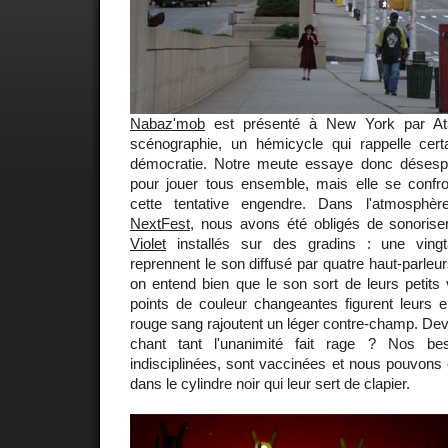
Nabaz'mob
est présenté à New York par Ata
scénographie, un hémicycle qui rappelle cert
démocratie. Notre meute essaye donc désesp
pour jouer tous ensemble, mais elle se confron
cette tentative engendre. Dans l'atmosphè
NextFest
, nous avons été obligés de sonoris
Violet
installés sur des gradins : une vin
reprennent le son diffusé par quatre haut-parleu
on entend bien que le son sort de leurs petits
points de couleur changeantes figurent leurs e
rouge sang rajoutent un léger contre-champ. Devr
chant tant l'unanimité fait rage ? Nos best
indisciplinées, sont vaccinées et nous pouvons e
dans le cylindre noir qui leur sert de clapier.