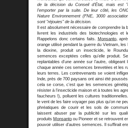
de la décision du Conseil d'État, mais est 
l'emporter par la suite. De leur côté, les ONG
Nature Environnement (FNE, 3000 associatio
sont "réjouies" de la décision.
Il est absolument nécessaire de comprendre la b
livrent les industriels des biotechnologies et 
Rappelons donc certains faits.
Monsanto
, aprè
orange utilisé pendant la guerre du Vietnam, les
la dioxine, produit un insecticide, le Round
semences exceptées celles qu'elle produit. S
replantables d'une année sur l'autre, obligeant
chaque année ces semences brevetées et les rui
leurs terres. Les contrevenants se voient inflig
Inde, près de 700 paysans ont ainsi été poussés 
cela se corse, c'est que les semences généti
résister à l'insecticide maison et à toutes les ag
faucheurs !), polluent les cultures traditionnel
le vent de les faire voyager pas plus qu'on ne p
phréatiques de courir et les sols de commun
laissent abuser par la publicité sur les qu
produits
Monsanto
ou Pioneer et se retrouvent e
pouvoir utiliser d'autres semences. Il suffirait ens