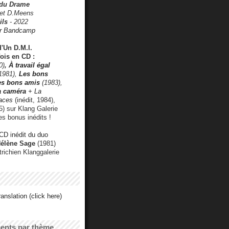
 du Drame
 et D.Meens
ils
- 2022
r Bandcamp
d'Un D.M.I.
fois en CD :
0)
,
À travail égal
1981),
Les bons
les bons amis
(1983),
a caméra
+ La
faces
(inédit, 1984),
) sur Klang Galerie
es bonus inédits !
CD inédit du duo
Hélène Sage
(1981)
utrichien Klanggalerie
anslation (click here)
cents par thème