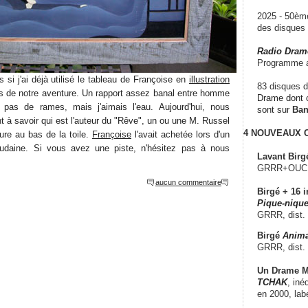
2025 - 50è
des disque
Radio Dram
Programme a
si j'ai déjà utilisé le tableau de Françoise en
illustration
83 disques d
ts de notre aventure. Un rapport assez banal entre homme
Drame dont c
pas de rames, mais j'aimais l'eau. Aujourd'hui, nous
sont sur
Ba
 à savoir qui est l'auteur du "Rêve", un ou une M. Russel
4 NOUVEAUX
ure au bas de la toile.
Françoise
l'avait achetée lors d'un
rudaine. Si vous avez une piste, n'hésitez pas à nous
Lavant Birg
GRRR+OUCH!,
aucun commentaire
Birgé + 16 i
Pique-nique
GRRR, dist.
Birgé
Anima
GRRR, dist.
Un Drame Mu
TCHAK
, iné
en 2000, lab