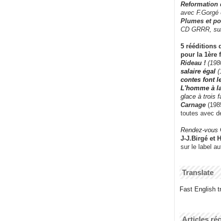
Reformation
avec F.Gorgé
Plumes et po
CD GRRR,
su
5 rééditions 
pour la 1ère 
Rideau !
(198
salaire égal
(
contes font 
L'homme à l
glace à trois 
Carnage
(1985
toutes avec d
Rendez-vous
J-J.Birgé et 
sur le label a
Translate
Fast English tr
Articles ré