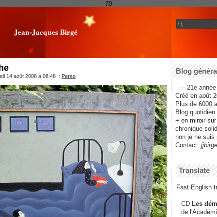
70
Jean-Jacques Birgé
he
Blog général
udi 14 août 2008 à 08:48
::
Perso
--- 21e année 
Créé en août 2
Plus de 6000 ar
Blog quotidien f
+ en miroir su
chronique solida
non je ne suis 
Contact:
jjbirg
Translate
Fast English tr
CD
Les dém
de l'Académi