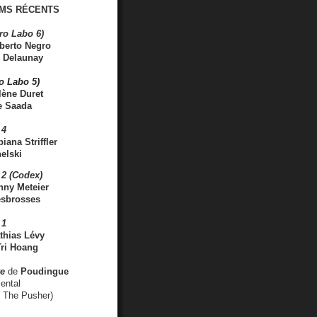
MS RÉCENTS
ro Labo 6)
berto Negro
 Delaunay
ro Labo 5)
lène Duret
e Saada
 4
iana Striffler
elski
2 (Codex)
nny Meteier
esbrosses
 1
thias Lévy
ri Hoang
ve
de
Poudingue
ental
. The Pusher)