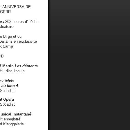
me ANNIVERSAIRE
s GRRR
e :
203 heures d'inédits
léatoire
e Birgé et du
ertains en exclusivité
ndCamp
CD
é
Martin
Les déments
 dist. Inouïe
nvité/e/s
 au labo 4
 Socadisc
l Opera
 Socadisc
sical Instantané
dit enregistré
el Klanggalerie