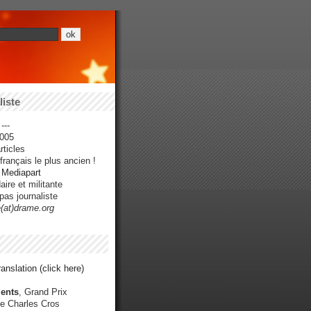
iste
---
005
ticles
rançais le plus ancien !
r Mediapart
ire et militante
pas journaliste
e(at)drame.org
anslation (click here)
ents
, Grand Prix
e Charles Cros