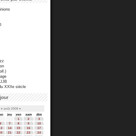
inions
D
azz
ton
ll.)
mage
 JJB
du XXIIe siècle
jour
«
août 2008
»
er
jeu
ven
sam
dim
1
2
3
6
7
8
9
10
13
14
15
16
17
20
21
22
23
24