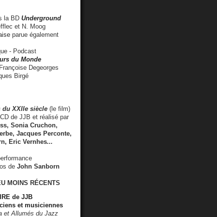
 la BD
Underground
fflec et N. Moog
aise
parue également
e - Podcast
rs du Monde
rançoise Degeorges
ues Birgé
 du XXIIe siècle
(le film)
CD de JJB et réalisé par
s, Sonia Cruchon,
rbe, Jacques Perconte,
rn
,
Eric Vernhes
...
performance
éos de
John Sanborn
EU MOINS RÉCENTS
RE de JJB
ciens et musiciennes
ra et Allumés du Jazz