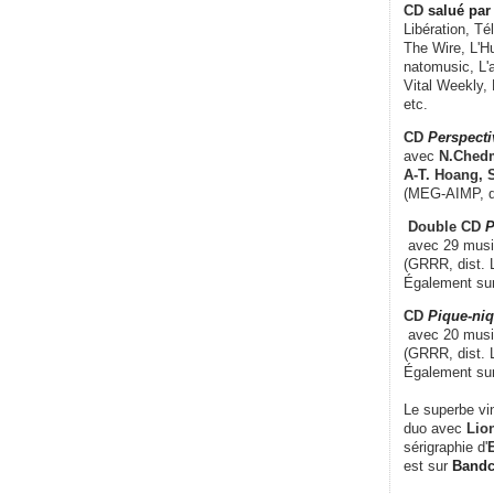
CD
salué par 
Libération, Té
The Wire, L'H
natomusic, L'a
Vital Weekly,
etc.
CD
Perspecti
avec
N.Chedm
A-T. Hoang, 
(MEG-AIMP, d
Double CD
P
avec 29 music
(GRRR, dist. L
Également su
CD
Pique-niq
avec 20 musi
(GRRR, dist. 
Également su
Le superbe vi
duo avec
Lion
sérigraphie d'
E
est sur
Band