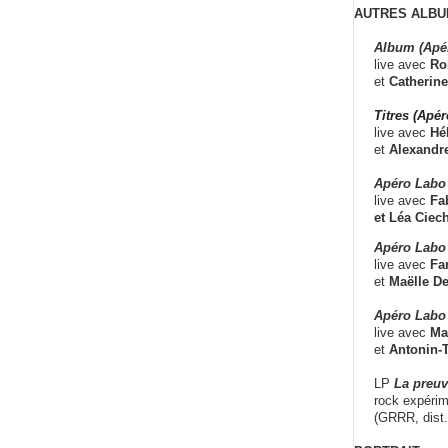
AUTRES ALBU
Album (Apé
live avec
Ro
et
Catherine
Titres (Apé
live avec
Hé
et
Alexandr
Apéro Labo
live avec
Fab
et
Léa Ciech
Apéro Labo 
live avec
Fa
et
Maëlle D
Apéro Labo
live avec
Ma
et
Antonin-T
LP
La preu
rock expérim
(GRRR, dist