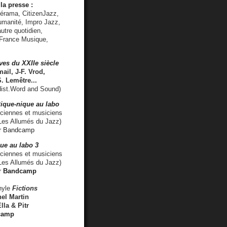
la presse :
lérama, CitizenJazz,
umanité, Impro Jazz,
utre quotidien,
 France Musique,
ves du XXIIe siècle
ail, J-F. Vrod,
S. Lemêtre
...
ist.Word and Sound)
ique-nique au labo
iennes et musiciens
es Allumés du Jazz)
r
Bandcamp
ue au labo 3
ciennes et musiciens
Les Allumés du Jazz)
r
Bandcamp
nyle
Fictions
el Martin
lla & Pitr
camp