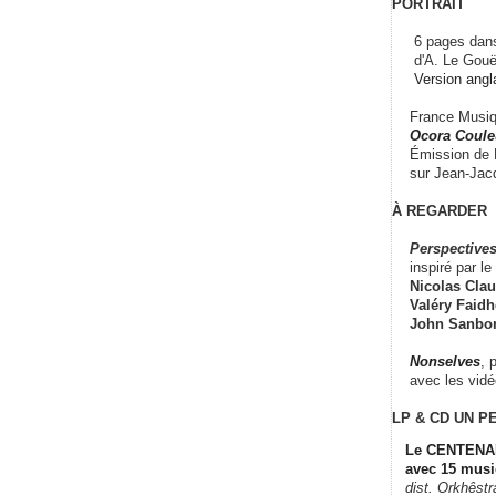
PORTRAIT
6 pages dans
d'A. Le Gouë
Version angl
France Musiqu
Ocora Couleu
Émission de F
sur Jean-Jacq
À REGARDER
Perspectives
inspiré par le 
Nicolas Claus
Valéry Faidhe
John Sanbo
Nonselves
, 
avec les vid
LP & CD
UN P
Le CENTENAI
avec 15 musi
dist. Orkhêst