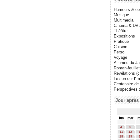
Humeurs & op
Musique
Multimedia
Cinéma & DV
Théâtre
Expositions
Pratique
Cuisine
Perso
Voyage
Allumés du J
Roman-feuille
Révélations (co
Le son sur l'i
Centenaire de
Perspectives 
Jour après 
lun
mar
m
4
5
11
12
18
19