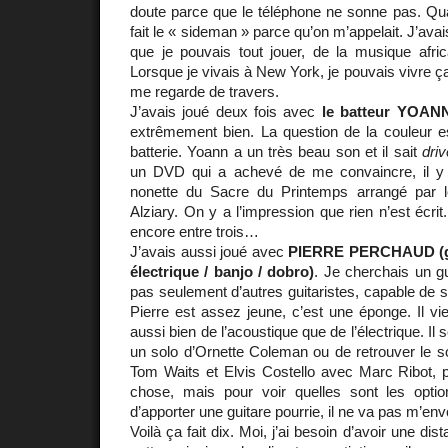
doute parce que le téléphone ne sonne pas. Quand
fait le « sideman » parce qu’on m’appelait. J’av
que je pouvais tout jouer, de la musique afric
Lorsque je vivais à New York, je pouvais vivre 
me regarde de travers.
J’avais joué deux fois avec
le batteur YOA
extrêmement bien. La question de la couleur e
batterie. Yoann a un très beau son et il sait
driv
un DVD qui a achevé de me convaincre, il y 
nonette du Sacre du Printemps arrangé par l
Alziary. On y a l’impression que rien n’est écrit.
encore entre trois…
J’avais aussi joué avec
PIERRE PERCHAUD (gui
électrique / banjo / dobro)
. Je cherchais un gui
pas seulement d’autres guitaristes, capable de s
Pierre est assez jeune, c’est une éponge. Il vie
aussi bien de l’acoustique que de l’électrique. Il 
un solo d’Ornette Coleman ou de retrouver le s
Tom Waits et Elvis Costello avec Marc Ribot, 
chose, mais pour voir quelles sont les opti
d’apporter une guitare pourrie, il ne va pas m’en
Voilà ça fait dix. Moi, j’ai besoin d’avoir une dis