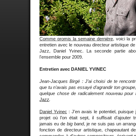
Comme promis la semaine dernière
, voici la p
entretien avec le nouveau directeur artistique de
Jazz, Daniel Yvinec. La seconde partie abor
l'ensemble pour 2009.
Entretien avec DANIEL YVINEC
Jean-Jacques Birgé : J’ai choisi de te rencontre
que tu n’avais pas essayé d’agrandir ton groupe
quelque chose de radicalement nouveau pour l
Jazz
.
Daniel Yvinec
: J’en avais le potentiel, puisque
projet où l’on était sept, il suffisait d’ajouter 
jamais eu de
big band
, je ne suis pas un arrange
fonction de directeur artistique, chapeautant d
commandes à d’autres compositeurs, écrivant