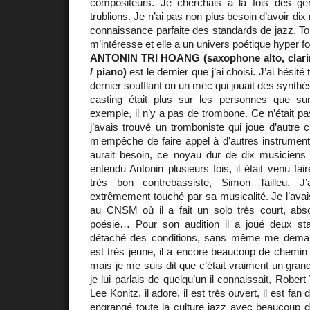
compositeurs. Je cherchais à la fois des g
trublions. Je n’ai pas non plus besoin d’avoir dix
connaissance parfaite des standards de jazz. To
m’intéresse et elle a un univers poétique hyper 
ANTONIN TRI HOANG (saxophone alto, clarine
/ piano)
est le dernier que j’ai choisi. J’ai hésit
dernier soufflant ou un mec qui jouait des synth
casting était plus sur les personnes que sur 
exemple, il n’y a pas de trombone. Ce n’était pa
j’avais trouvé un tromboniste qui joue d’autre
m'empêche de faire appel à d'autres instrument
aurait besoin, ce noyau dur de dix musiciens e
entendu Antonin plusieurs fois, il était venu fa
très bon contrebassiste, Simon Tailleu. J
extrêmement touché par sa musicalité. Je l’ava
au CNSM où il a fait un solo très court, ab
poésie… Pour son audition il a joué deux st
détaché des conditions, sans même me demande
est très jeune, il a encore beaucoup de chemin à
mais je me suis dit que c’était vraiment un gra
je lui parlais de quelqu’un il connaissait, Rober
Lee Konitz, il adore, il est très ouvert, il est fan
engrangé toute la culture jazz avec beaucoup 