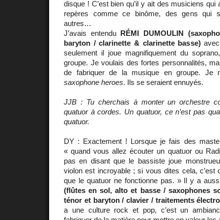
disque ! C’est bien qu’il y ait des musiciens qui 
repères comme ce binôme, des gens qui s’
autres…
J’avais entendu
RÉMI DUMOULIN (saxophon
baryton / clarinette & clarinette basse)
avec 
seulement il joue magnifiquement du soprano
groupe. Je voulais des fortes personnalités, mai
de fabriquer de la musique en groupe. Je 
saxophone heroes
. Ils se seraient ennuyés.
JJB : Tu cherchais à monter un orchestre 
quatuor à cordes. Un quatuor, ce n’est pas qua
quatuor.
DY : Exactement ! Lorsque je fais des master 
« quand vous allez écouter un quatuor ou Rad
pas en disant que le bassiste joue monstrue
violon est incroyable ; si vous dites cela, c’est 
que le quatuor ne fonctionne pas. » Il y a aus
(flûtes en sol, alto et basse / saxophones s
ténor et baryton / clavier / traitements électr
a une culture rock et pop, c’est un ambianc
fabriquer de la matière pour mettre en valeur les 