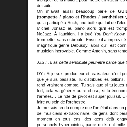
de suite.
On m’avait aussi beaucoup parlé de
GUI
(trompette / piano et Rhodes / synthétiseur,
qui a participé à Such, une boîte qui fait de l’el
Michel Jonasz au piano alors qu’il est trompe
NoJazz. À l’audition, il a joué
You Don’t Know 
trompette, sans esbroufe. Ensuite il a improvisé
magnifique genre Debussy, alors qu’il est con
musicien incroyable. Comme Antonin, sans tent
JJB : Tu as cette sensibilité peut-être parce que
DY : Si je suis producteur et réalisateur, c’est 
que je suis bassiste. Tu distribues les ballons
rend vraiment compte. Tu sais que si tu joues 
fort, cela va générer autre chose, si tu économi
t’arrêtes… Le rôle de pivot est super jouissif. C’
faire au sein de l’orchestre.
Je me suis rendu compte que l’on était dans un 
de musiciens extraordinaire, de gens dont pers
moment en tous cas, des gens déjà engag
personnels hyperpointus, parce qu'ils ont mill