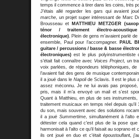
temps il commence à tirer dans les coins, très 
J’étais allé regarder les gars qui avaient j
marche
, un projet super intéressant de Marc Du
Brousseau et
MATTHIEU METZGER (saxopho
ténor / traitement électro-acoustiq
électronique)
. Plein de gens m’avaient parlé de 
ensemble, Paul pour l’accompagner.
PAUL BR
guitare / percussions / basse & basse électroni
électroniques)
est le plus polyinstrumentiste d
s’était fait connaître avec
Voices Project
, un tr
voix parlées, de répondeurs téléphoniques, 
l’avaient fait des gens de musique contemporai
il a joué dans le
Napoli
de Sclavis. Il est le plus
assez méconnu. Je ne lui avais pas proposé, pe
pris, mais il m’a envoyé un mail et s'est s
Quant à Matthieu, en plus de ses instruments, i
traitement musicaux en temps réel depuis qu’il 1
du son, mais souvent avec des solutions rocamb
il a joué
Summertime
, simultanément à l’alto
détester cela quand c’est plus de la pose que 
harmonisait à l’alto ce qu’il faisait au soprano et 
ils ont joué en duo et c’était époustouflant, j’