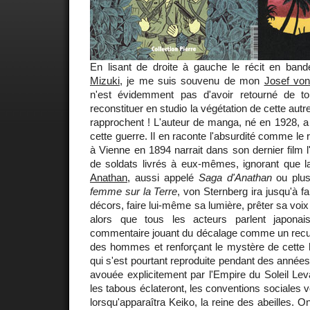
En lisant de droite à gauche le récit en ba
Mizuki
, je me suis souvenu de mon
Josef von
n'est évidemment pas d'avoir retourné de to
reconstituer en studio la végétation de cette autre
rapprochent ! L'auteur de manga, né en 1928, a
cette guerre. Il en raconte l'absurdité comme le 
à Vienne en 1894 narrait dans son dernier film l
de soldats livrés à eux-mêmes, ignorant que la
Anathan
, aussi appelé
Saga d'Anathan
ou plu
femme sur la Terre
, von Sternberg ira jusqu'à 
décors, faire lui-même sa lumière, prêter sa voix
alors que tous les acteurs parlent japonais
commentaire jouant du décalage comme un recul 
des hommes et renforçant le mystère de cette h
qui s'est pourtant reproduite pendant des années
avouée explicitement par l'Empire du Soleil Leva
les tabous éclateront, les conventions sociales vo
lorsqu'apparaîtra Keiko, la reine des abeilles. 