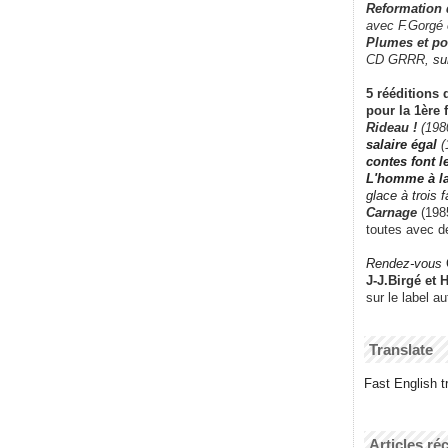
Reformation
avec F.Gorgé
Plumes et po
CD GRRR,
su
5 rééditions 
pour la 1ère 
Rideau !
(198
salaire égal
(
contes font 
L'homme à l
glace à trois 
Carnage
(1985
toutes avec d
Rendez-vous
J-J.Birgé et 
sur le label a
Translate
Fast English tr
Articles ré