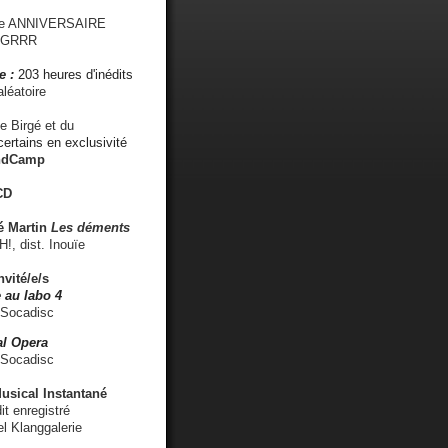
me ANNIVERSAIRE
s GRRR
e :
203 heures d'inédits
léatoire
e Birgé et du
ertains en exclusivité
ndCamp
CD
é
Martin
Les déments
 dist. Inouïe
nvité/e/s
 au labo 4
 Socadisc
l Opera
 Socadisc
sical Instantané
dit enregistré
el Klanggalerie