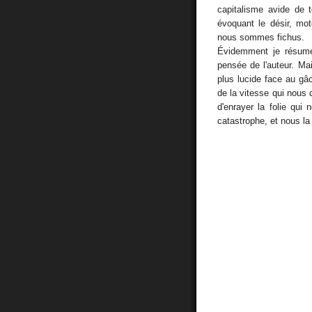
capitalisme avide de t
évoquant le désir, mot
nous sommes fichus.
Évidemment je résume
pensée de l'auteur. Mai
plus lucide face au gâ
de la vitesse qui nous 
d'enrayer la folie qui
catastrophe, et nous la