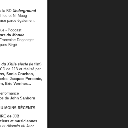
 la BD
Underground
fflec et N. Moog
aise
parue également
e - Podcast
rs du Monde
rançoise Degeorges
ues Birgé
 du XXIIe siècle
(le film)
CD de JJB et réalisé par
s, Sonia Cruchon,
rbe, Jacques Perconte,
rn
,
Eric Vernhes
...
performance
éos de
John Sanborn
EU MOINS RÉCENTS
RE de JJB
ciens et musiciennes
ra et Allumés du Jazz