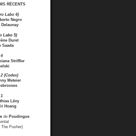
MS RÉCENTS
ro Labo 6)
berto Negro
 Delaunay
ro Labo 5)
lène Duret
e Saada
 4
iana Striffler
elski
2 (Codex)
nny Meteier
esbrosses
 1
thias Lévy
ri Hoang
ve
de
Poudingue
ental
. The Pusher)