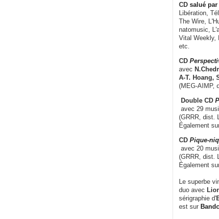
CD
salué par 
Libération, Té
The Wire, L'H
natomusic, L'a
Vital Weekly,
etc.
CD
Perspecti
avec
N.Chedm
A-T. Hoang, 
(MEG-AIMP, d
Double CD
P
avec 29 music
(GRRR, dist. L
Également su
CD
Pique-niq
avec 20 musi
(GRRR, dist. 
Également su
Le superbe vi
duo avec
Lion
sérigraphie d'
E
est sur
Band