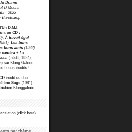
 du Drame
 et D.Meens
ils
- 2022
r Bandcamp
d'Un D.M.I.
fois en CD :
0)
,
À travail égal
1981),
Les bons
les bons amis
(1983),
a caméra
+ La
faces
(inédit, 1984),
) sur Klang Galerie
es bonus inédits !
CD inédit du duo
Hélène Sage
(1981)
utrichien Klanggalerie
anslation (click here)
cents par thème