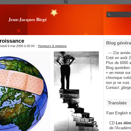
70
Jean-Jacques Birgé
croissance
Blog général
amedi 9 mai 2009 à 00:04
::
Humeurs & opinions
--- 21e année 
Créé en août 2
Plus de 6000 ar
Blog quotidien f
+ en miroir su
chronique solida
non je ne suis 
Contact:
jjbirg
Translate
Fast English tr
CD
Les dém
de l'Académi