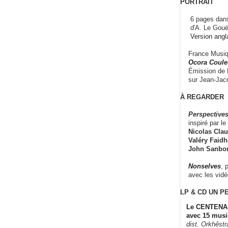
PORTRAIT
6 pages dans
d'A. Le Gouë
Version angl
France Musiqu
Ocora Couleu
Émission de F
sur Jean-Jacq
À REGARDER
Perspectives
inspiré par le 
Nicolas Claus
Valéry Faidhe
John Sanbo
Nonselves
, 
avec les vid
LP & CD
UN P
Le CENTENAI
avec 15 musi
dist. Orkhêst