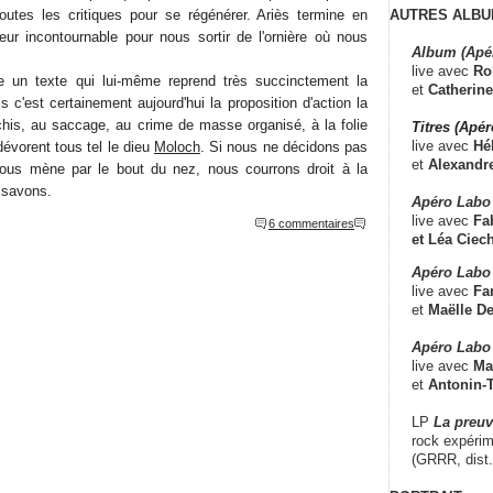
AUTRES ALBU
outes les critiques pour se régénérer. Ariès termine en
eur incontournable pour nous sortir de l'ornière où nous
Album (Apé
live avec
Ro
 un texte qui lui-même reprend très succinctement la
et
Catherine
s c'est certainement aujourd'hui la proposition d'action la
chis, au saccage, au crime de masse organisé, à la folie
Titres (Apé
live avec
Hé
dévorent tous tel le dieu
Moloch
. Si nous ne décidons pas
et
Alexandr
 nous mène par le bout du nez, nous courrons droit à la
 savons.
Apéro Labo
live avec
Fab
6 commentaires
et
Léa Ciech
Apéro Labo 
live avec
Fa
et
Maëlle D
Apéro Labo
live avec
Ma
et
Antonin-T
LP
La preu
rock expérim
(GRRR, dist