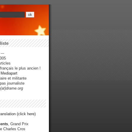
iste
---
005
ticles
rançais le plus ancien !
r Mediapart
ire et militante
pas journaliste
e(at)drame.org
anslation (click here)
ents
, Grand Prix
e Charles Cros