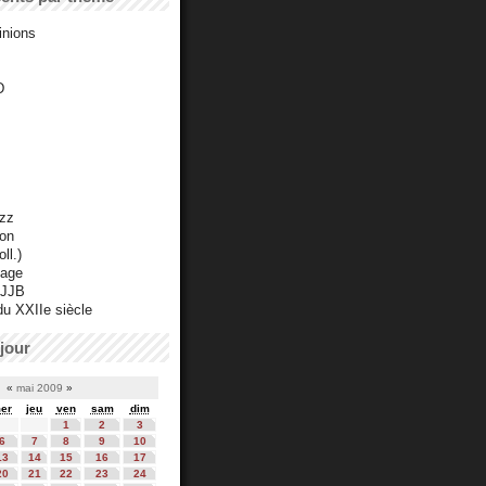
inions
D
azz
ton
ll.)
mage
 JJB
du XXIIe siècle
jour
«
mai 2009
»
er
jeu
ven
sam
dim
1
2
3
6
7
8
9
10
13
14
15
16
17
20
21
22
23
24