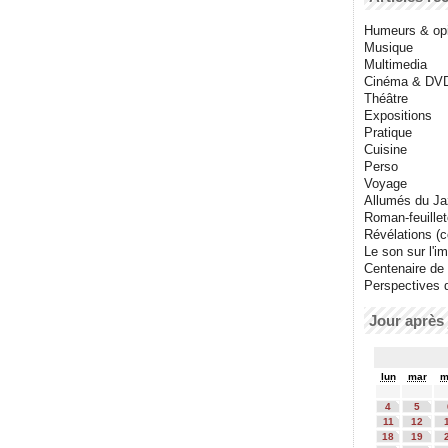
Humeurs & op
Musique
Multimedia
Cinéma & DV
Théâtre
Expositions
Pratique
Cuisine
Perso
Voyage
Allumés du J
Roman-feuille
Révélations (co
Le son sur l'i
Centenaire de
Perspectives 
Jour après 
lun
mar
m
4
5
11
12
18
19