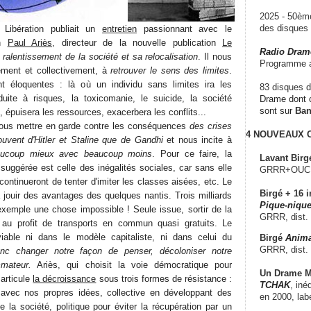
2025 - 50è
des disque
Libération publiait un
entretien
passionnant avec le
in
Paul Ariès
, directeur de la nouvelle publication
Le
Radio Dram
e ralentissement de la société et sa relocalisation
. Il nous
Programme a
llement et collectivement, à
retrouver le sens des limites
.
 éloquentes : là où un individu sans limites ira les
83 disques d
uite à risques, la toxicomanie, le suicide, la société
Drame dont c
sont sur
Ba
, épuisera les ressources, exacerbera les conflits...
ous mettre en garde contre les conséquences
des crises
4 NOUVEAUX
uvent d'Hitler et Staline que de Gandhi
et nous incite à
eaucoup mieux avec beaucoup moins
. Pour ce faire, la
Lavant Birg
suggérée est celle des inégalités sociales, car sans elle
GRRR+OUCH!,
ntinueront de tenter d'imiter les classes aisées, etc. Le
Birgé + 16 i
 jouir des avantages des quelques nantis. Trois milliards
Pique-nique
exemple une chose impossible ! Seule issue, sortir de la
GRRR, dist.
le au profit de transports en commun quasi gratuits. Le
 viable ni dans le modèle capitaliste, ni dans celui du
Birgé
Anima
GRRR, dist.
onc changer notre façon de penser, décoloniser notre
mateur.
Ariès, qui choisit la voie démocratique pour
Un Drame Mu
 articule
la décroissance
sous trois formes de résistance :
TCHAK
, iné
d avec nos propres idées, collective en développant des
en 2000, lab
 la société, politique pour éviter la récupération par un