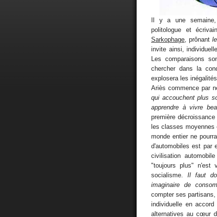
Il y a une semaine, 
politologue et écriva
Sarkophage
, prônant
l
invite ainsi, individue
Les comparaisons sont
chercher dans la cond
explosera les inégalités
Ariès commence par n
qui accouchent plus so
apprendre à vivre b
première décroissance 
les classes moyennes co
monde entier ne pourra
d'automobiles est par 
civilisation automobi
"toujours plus" n'est
socialisme.
Il faut d
imaginaire de consom
compter ses partisans,
individuelle en accor
alternatives au cœur de