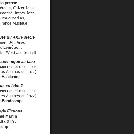
la presse :
lérama, CitizenJazz,
umanité, Impro Jazz,
utre quotidien,
 France Musique,
ves du XXIIe siècle
ail, J-F. Vrod,
S. Lemêtre
...
ist.Word and Sound)
ique-nique au labo
iennes et musiciens
es Allumés du Jazz)
r
Bandcamp
ue au labo 3
ciennes et musiciens
Les Allumés du Jazz)
r
Bandcamp
nyle
Fictions
el Martin
lla & Pitr
camp