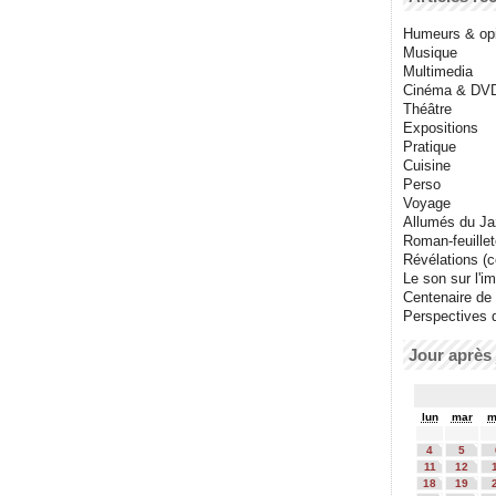
Humeurs & op
Musique
Multimedia
Cinéma & DV
Théâtre
Expositions
Pratique
Cuisine
Perso
Voyage
Allumés du J
Roman-feuille
Révélations (co
Le son sur l'i
Centenaire de
Perspectives 
Jour après 
lun
mar
m
4
5
11
12
18
19