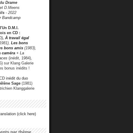
 du Drame
 et D.Meens
ils
- 2022
r Bandcamp
d'Un D.M.I.
fois en CD :
0)
,
À travail égal
1981),
Les bons
les bons amis
(1983),
a caméra
+ La
faces
(inédit, 1984),
) sur Klang Galerie
es bonus inédits !
CD inédit du duo
Hélène Sage
(1981)
utrichien Klanggalerie
anslation (click here)
cents par thème