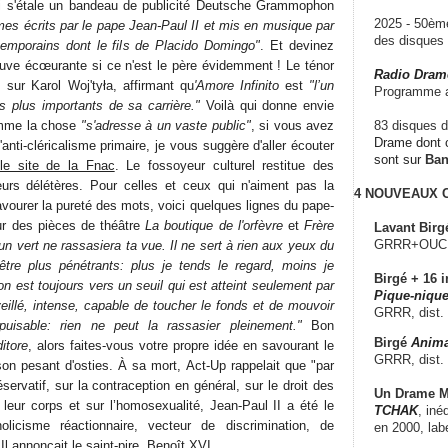
 s'étale un bandeau de publicité Deutsche Grammophon
2025 - 50è
mes écrits par le pape Jean-Paul II et mis en musique par
des disque
emporains dont le fils de Placido Domingo"
. Et devinez
uve écœurante si ce n'est le père évidemment ! Le ténor
Radio Dram
sur Karol Woj'tyła, affirmant qu
'Amore Infinito
est
"l’un
Programme a
s plus importants de sa carrière."
Voilà qui donne envie
Comme la chose
"s'adresse à un vaste public"
, si vous avez
83 disques d
Drame dont c
anti-cléricalisme primaire, je vous suggère d'aller écouter
sont sur
Ba
 le site de la Fnac
. Le fossoyeur culturel restitue des
eurs délétères. Pour celles et ceux qui n'aiment pas la
4 NOUVEAUX
vourer la pureté des mots, voici quelques lignes du pape-
ur des pièces de théâtre
La boutique de l'orfèvre
et
Frère
Lavant Birg
GRRR+OUCH!,
un vert ne rassasiera ta vue. Il ne sert à rien aux yeux du
être plus pénétrants: plus je tends le regard, moins je
Birgé + 16 i
on est toujours vers un seuil qui est atteint seulement par
Pique-nique
eillé, intense, capable de toucher le fonds et de mouvoir
GRRR, dist.
uisable: rien ne peut la rassasier pleinement."
Bon
Birgé
Anima
ditore
, alors faites-vous votre propre idée en savourant le
GRRR, dist.
son pesant d'osties. À sa mort, Act-Up rappelait que "par
servatif, sur la contraception en général, sur le droit des
Un Drame Mu
eur corps et sur l’homosexualité, Jean-Paul II a été le
TCHAK
, iné
holicisme réactionnaire, vecteur de discrimination, de
en 2000, lab
Il annonçait le saint-pire, Benoît XVI.