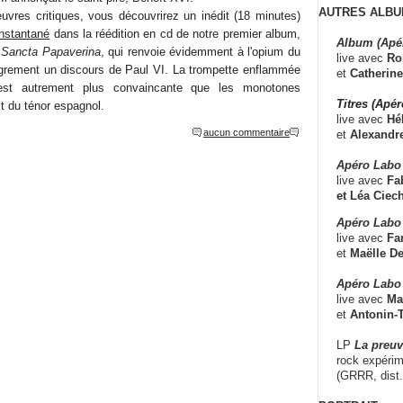
AUTRES ALBU
uvres critiques, vous découvrirez un inédit (18 minutes)
nstantané
dans la réédition en cd de notre premier album,
Album (Apé
:
Sancta Papaverina
, qui renvoie évidemment à l'opium du
live avec
Ro
ègrement un discours de Paul VI. La trompette enflammée
et
Catherine
t autrement plus convaincante que les monotones
Titres (Apé
t du ténor espagnol.
live avec
Hé
aucun commentaire
et
Alexandr
Apéro Labo
live avec
Fab
et
Léa Ciech
Apéro Labo 
live avec
Fa
et
Maëlle D
Apéro Labo
live avec
Ma
et
Antonin-T
LP
La preu
rock expérim
(GRRR, dist