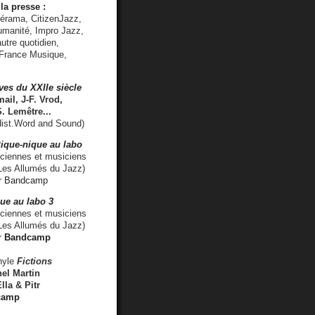
la presse :
lérama, CitizenJazz,
umanité, Impro Jazz,
utre quotidien,
 France Musique,
ves du XXIIe siècle
ail, J-F. Vrod,
S. Lemêtre
...
ist.Word and Sound)
ique-nique au labo
iennes et musiciens
es Allumés du Jazz)
r
Bandcamp
ue au labo 3
ciennes et musiciens
Les Allumés du Jazz)
r
Bandcamp
nyle
Fictions
el Martin
lla & Pitr
camp