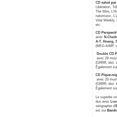
CD
salué par 
Libération, Té
The Wire, L'H
natomusic, L'a
Vital Weekly,
etc.
CD
Perspecti
avec
N.Chedm
A-T. Hoang, 
(MEG-AIMP, d
Double CD
P
avec 29 music
(GRRR, dist. L
Également su
CD
Pique-niq
avec 20 musi
(GRRR, dist. 
Également su
Le superbe vi
duo avec
Lion
sérigraphie d'
E
est sur
Band