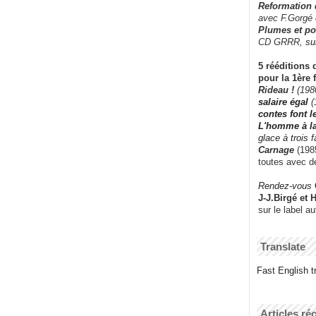
Reformation
avec F.Gorgé
Plumes et po
CD GRRR,
su
5 rééditions 
pour la 1ère 
Rideau !
(198
salaire égal
(
contes font 
L'homme à l
glace à trois 
Carnage
(1985
toutes avec d
Rendez-vous
J-J.Birgé et 
sur le label a
Translate
Fast English tr
Articles ré