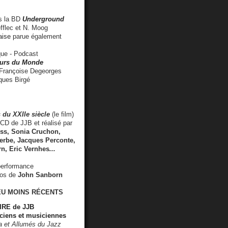
 la BD
Underground
fflec et N. Moog
aise
parue également
e - Podcast
rs du Monde
rançoise Degeorges
ues Birgé
 du XXIIe siècle
(le film)
CD de JJB et réalisé par
s, Sonia Cruchon,
rbe, Jacques Perconte,
rn
,
Eric Vernhes
...
performance
éos de
John Sanborn
EU MOINS RÉCENTS
RE de JJB
ciens et musiciennes
ra et Allumés du Jazz