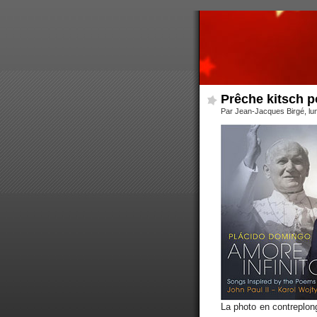
Prêche kitsch po
Par Jean-Jacques Birgé, lu
La photo en contreplong