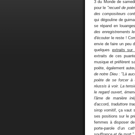
3 du Monde de samedi
pour le
"recueil de poè
des compositeurs cont
qui dégouline de guima
se répand en louanges 
des enregistrements le
d'écouter le reste ! 
envie de faire un peu d'
quelques
extraits sur
extraits de ces puant
musique et préfèrent sa
poète, également aute
de notre Dieu
:
"Là auc
poète de se forcer à 
réussis à voir. La tensi
le regard ouvert, émerv
l'âme de manière inép
d'accord,
traduttore tra
sirop vomitif, ça vaut 
ses positions sur le pré
femmes à disposer de l
porte-parole d’un cat
souffrance et de mort." 