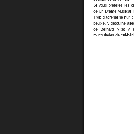
Si vous préférez les œ
de
Un Drame Musical I
Trop d'adrénaline nuit
peuple, y détourne all
de
Bernard Vitet
y es
roucoulades de cul-béni