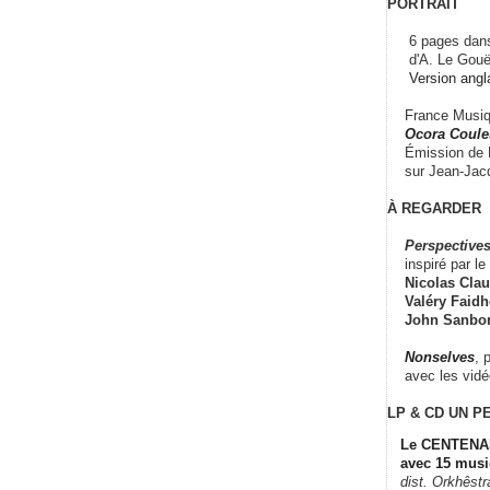
PORTRAIT
6 pages dans
d'A. Le Gouë
Version angl
France Musiqu
Ocora Couleu
Émission de F
sur Jean-Jacq
À REGARDER
Perspectives
inspiré par le 
Nicolas Claus
Valéry Faidhe
John Sanbo
Nonselves
, 
avec les vid
LP & CD
UN P
Le CENTENAI
avec 15 musi
dist. Orkhêst