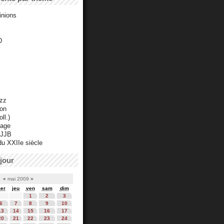
inions
D
azz
ton
ll.)
mage
 JJB
du XXIIe siècle
jour
«
mai 2009
»
er
jeu
ven
sam
dim
1
2
3
6
7
8
9
10
13
14
15
16
17
20
21
22
23
24