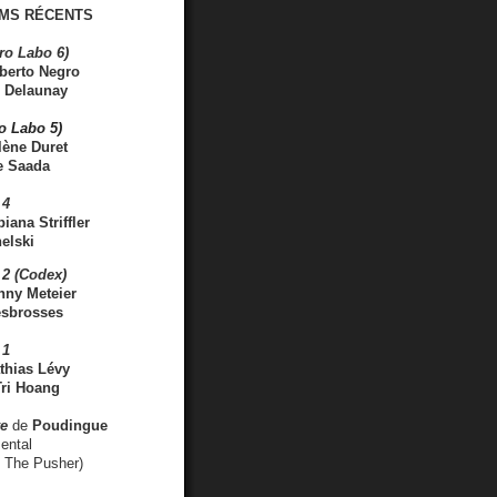
MS RÉCENTS
ro Labo 6)
berto Negro
 Delaunay
ro Labo 5)
lène Duret
e Saada
 4
iana Striffler
elski
2 (Codex)
nny Meteier
esbrosses
 1
thias Lévy
ri Hoang
ve
de
Poudingue
ental
. The Pusher)