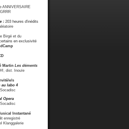
me ANNIVERSAIRE
s GRRR
e :
203 heures d'inédits
léatoire
e Birgé et du
ertains en exclusivité
ndCamp
CD
é
Martin
Les déments
 dist. Inouïe
nvité/e/s
 au labo 4
 Socadisc
l Opera
 Socadisc
sical Instantané
dit enregistré
el Klanggalerie