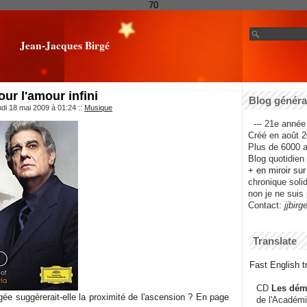
70
Jean-Jacques Birgé
ur l'amour infini
Blog général
ndi 18 mai 2009 à 01:24
::
Musique
--- 21e année 
Créé en août 2
Plus de 6000 ar
Blog quotidien f
+ en miroir su
chronique solida
non je ne suis 
Contact:
jjbirg
Translate
Fast English tr
CD
Les dém
ée suggèrerait-elle la proximité de l'ascension ? En page
de l'Académi