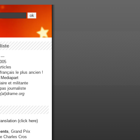
iste
---
005
ticles
rançais le plus ancien !
r Mediapart
ire et militante
pas journaliste
e(at)drame.org
anslation (click here)
ents
, Grand Prix
e Charles Cros