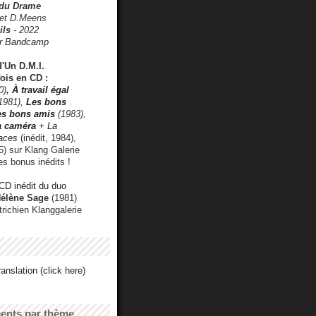
 du Drame
 et D.Meens
ils
- 2022
r Bandcamp
d'Un D.M.I.
fois en CD :
0)
,
À travail égal
1981),
Les bons
les bons amis
(1983),
a caméra
+ La
faces
(inédit, 1984),
) sur Klang Galerie
es bonus inédits !
CD inédit du duo
Hélène Sage
(1981)
utrichien Klanggalerie
anslation (click here)
cents par thème