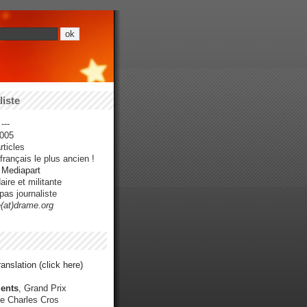
iste
---
005
ticles
rançais le plus ancien !
r Mediapart
ire et militante
pas journaliste
e(at)drame.org
anslation (click here)
ents
, Grand Prix
e Charles Cros