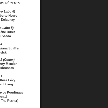
MS RÉCENTS
ro Labo 6)
berto Negro
 Delaunay
ro Labo 5)
lène Duret
e Saada
 4
iana Striffler
elski
2 (Codex)
nny Meteier
esbrosses
 1
thias Lévy
ri Hoang
ve
de
Poudingue
ental
. The Pusher)