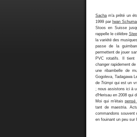
Sacha
m'a prêté un ét
1999 par
Iwan Schuma
Stoos en Suisse jusqu
rappelle le célèbre
Step
la variété des musique
passe de la guimbarde
permettent de jouer san
PVC rotatifs. Il tien
changer rapidement de t
une ribambelle de mus
Gogoleva, Tadagawa Leo
de
Trümpi
qui est un vr
; nous assistons ici à 
d'Herisau en 2008 qui d
Moi qui m'étais
pensé 
tant de maestria. Ac
commandons souvent de
en fouinant un peu sur l