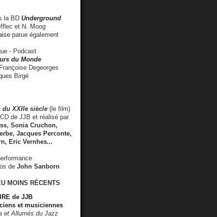
 la BD
Underground
fflec et N. Moog
aise
parue également
e - Podcast
rs du Monde
rançoise Degeorges
ues Birgé
 du XXIIe siècle
(le film)
CD de JJB et réalisé par
s, Sonia Cruchon,
rbe, Jacques Perconte,
rn
,
Eric Vernhes
...
performance
éos de
John Sanborn
EU MOINS RÉCENTS
RE de JJB
ciens et musiciennes
ra et Allumés du Jazz