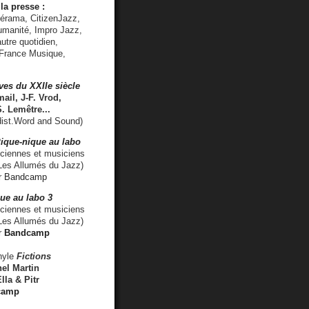
la presse :
lérama, CitizenJazz,
umanité, Impro Jazz,
utre quotidien,
 France Musique,
ves du XXIIe siècle
ail, J-F. Vrod,
S. Lemêtre
...
ist.Word and Sound)
ique-nique au labo
iennes et musiciens
es Allumés du Jazz)
r
Bandcamp
ue au labo 3
ciennes et musiciens
Les Allumés du Jazz)
r
Bandcamp
nyle
Fictions
el Martin
lla & Pitr
camp