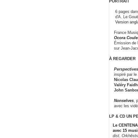
PORTRAIT
6 pages dans
d'A. Le Gouë
Version angl
France Musiqu
Ocora Couleu
Émission de F
sur Jean-Jacq
À REGARDER
Perspectives
inspiré par le 
Nicolas Claus
Valéry Faidhe
John Sanbo
Nonselves
, 
avec les vid
LP & CD
UN P
Le CENTENAI
avec 15 musi
dist. Orkhêst