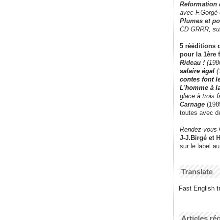
Reformation
avec F.Gorgé
Plumes et po
CD GRRR,
su
5 rééditions 
pour la 1ère 
Rideau !
(198
salaire égal
(
contes font 
L'homme à l
glace à trois 
Carnage
(1985
toutes avec d
Rendez-vous
J-J.Birgé et 
sur le label a
Translate
Fast English tr
Articles ré