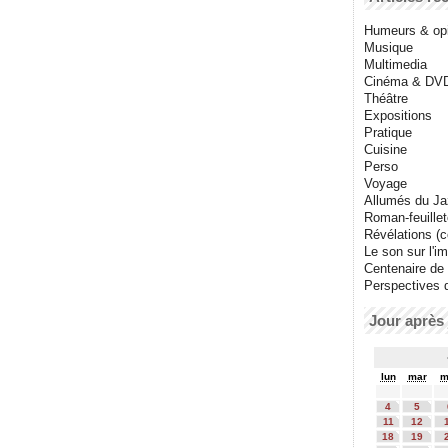
Humeurs & op
Musique
Multimedia
Cinéma & DV
Théâtre
Expositions
Pratique
Cuisine
Perso
Voyage
Allumés du J
Roman-feuille
Révélations (co
Le son sur l'i
Centenaire de
Perspectives 
Jour après 
lun
mar
m
4
5
11
12
18
19