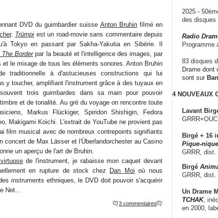
2025 - 50è
des disque
onnant DVD du guimbardier suisse
Anton Bruhin
filmé en
cher
.
Trümpi
est un road-movie sans commentaire depuis
Radio Dram
'à Tokyo en passant par Sakha-Yakutia en Sibérie. Il
Programme a
 The Border
par la beauté et l'intelligence des images, par
83 disques d
s et le mixage de tous les éléments sonores. Anton Bruhin
Drame dont c
 traditionnelle à d'astucieuses constructions qui lui
sont sur
Ba
s y toucher, amplifiant l'instrument grâce à des tuyaux en
t souvent trois guimbardes dans sa main pour pouvoir
4 NOUVEAUX
imbre et de tonalité. Au gré du voyage on rencontre toute
Lavant Birg
iciens, Markus Flückiger, Spiridon Shishigin, Fedora
GRRR+OUCH!,
, Makigami Koichi. L'extrait de YouTube ne provient pas
ai film musical avec de nombreux contrepoints signifiants
Birgé + 16 i
un concert de Max Lässer et l'Überlandorchester au Casino
Pique-nique
onne un aperçu de l'art de Bruhin.
GRRR, dist.
virtuose
de l'instrument, je rabaisse mon caquet devant
Birgé
Anima
tuellement en rupture de stock chez
Dan Moi
où nous
GRRR, dist.
s instruments ethniques, le DVD doit pouvoir s'acquérir
e Net...
Un Drame Mu
TCHAK
, iné
3 commentaires
en 2000, lab