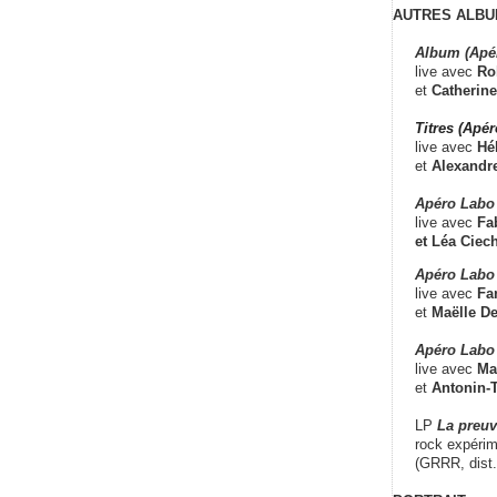
AUTRES ALBU
Album (Apé
live avec
Ro
et
Catherine
Titres (Apé
live avec
Hé
et
Alexandr
Apéro Labo
live avec
Fab
et
Léa Ciech
Apéro Labo 
live avec
Fa
et
Maëlle D
Apéro Labo
live avec
Ma
et
Antonin-T
LP
La preu
rock expérim
(GRRR, dist