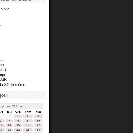
inions
D
azz
ton
ll.)
mage
 JJB
du XXIIe siècle
jour
«
janvier 2010
»
er
jeu
ven
sam
dim
1
2
3
6
7
8
9
10
13
14
15
16
17
20
21
22
23
24