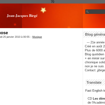
70
Jean-Jacques Birgé
uose
Blog général
di 25 janvier 2010 à 00:55
::
Musique
--- 21e année 
Créé en août 2
Plus de 6000 ar
Blog quotidien f
+ en miroir su
chronique solida
non je ne suis 
Contact:
jjbirg
Translate
Fast English tr
CD
Les dém
de l'Académi