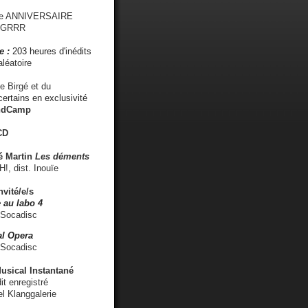
me ANNIVERSAIRE
s GRRR
e :
203 heures d'inédits
léatoire
e Birgé et du
ertains en exclusivité
ndCamp
CD
é
Martin
Les déments
 dist. Inouïe
nvité/e/s
 au labo 4
 Socadisc
l Opera
 Socadisc
sical Instantané
dit enregistré
el Klanggalerie