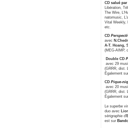
CD
salué par 
Libération, Té
The Wire, L'H
natomusic, L'a
Vital Weekly,
etc.
CD
Perspecti
avec
N.Chedm
A-T. Hoang, 
(MEG-AIMP, d
Double CD
P
avec 29 music
(GRRR, dist. L
Également su
CD
Pique-niq
avec 20 musi
(GRRR, dist. 
Également su
Le superbe vi
duo avec
Lion
sérigraphie d'
E
est sur
Band