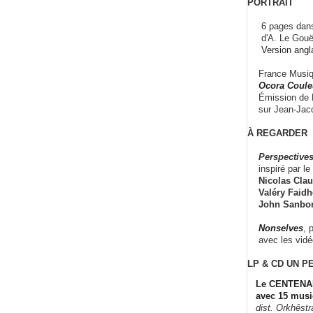
PORTRAIT
6 pages dans
d'A. Le Gouë
Version angl
France Musiqu
Ocora Couleu
Émission de F
sur Jean-Jacq
À REGARDER
Perspectives
inspiré par le 
Nicolas Claus
Valéry Faidhe
John Sanbo
Nonselves
, 
avec les vid
LP & CD
UN P
Le CENTENAI
avec 15 musi
dist. Orkhêst