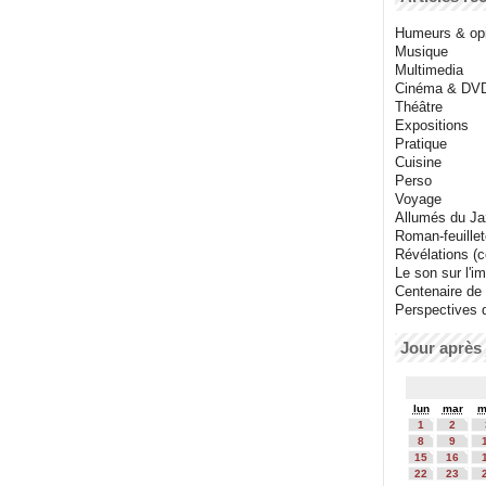
Humeurs & op
Musique
Multimedia
Cinéma & DV
Théâtre
Expositions
Pratique
Cuisine
Perso
Voyage
Allumés du J
Roman-feuille
Révélations (co
Le son sur l'i
Centenaire de
Perspectives 
Jour après 
lun
mar
m
1
2
8
9
15
16
22
23