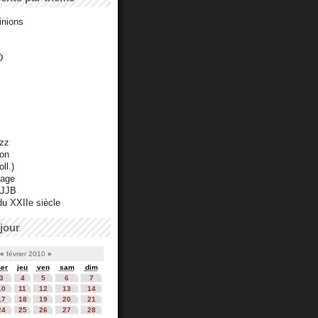
inions
D
azz
ton
ll.)
mage
 JJB
du XXIIe siècle
jour
«
février 2010
»
er
jeu
ven
sam
dim
3
4
5
6
7
10
11
12
13
14
17
18
19
20
21
24
25
26
27
28