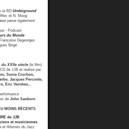
 la BD
Underground
fflec et N. Moog
aise
parue également
e - Podcast
rs du Monde
rançoise Degeorges
ues Birgé
 du XXIIe siècle
(le film)
CD de JJB et réalisé par
s, Sonia Cruchon,
rbe, Jacques Perconte,
rn
,
Eric Vernhes
...
performance
éos de
John Sanborn
EU MOINS RÉCENTS
RE de JJB
ciens et musiciennes
ra et Allumés du Jazz