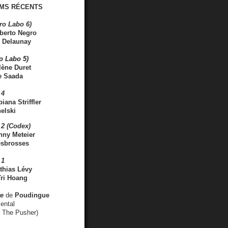
MS RÉCENTS
ro Labo 6)
berto Negro
 Delaunay
ro Labo 5)
lène Duret
e Saada
 4
iana Striffler
elski
2 (Codex)
nny Meteier
esbrosses
 1
thias Lévy
ri Hoang
ve
de
Poudingue
ental
. The Pusher)