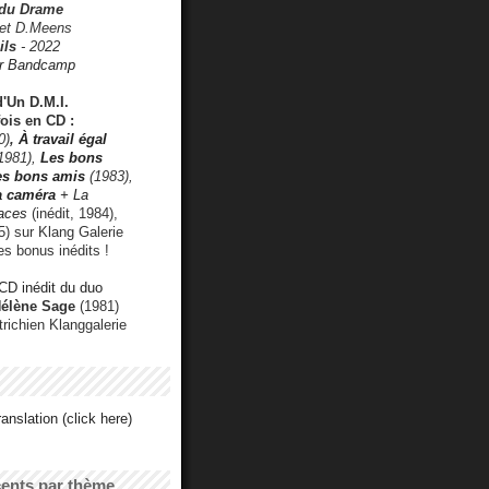
 du Drame
 et D.Meens
ils
- 2022
r Bandcamp
d'Un D.M.I.
fois en CD :
0)
,
À travail égal
1981),
Les bons
les bons amis
(1983),
a caméra
+ La
faces
(inédit, 1984),
) sur Klang Galerie
es bonus inédits !
CD inédit du duo
Hélène Sage
(1981)
utrichien Klanggalerie
anslation (click here)
cents par thème