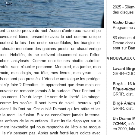
2025 - 50è
des disque
Radio Dram
Programme a
nt la seule preuve du réel. Aucun d'entre eux n'aurait pu
trouveraient libres, ensemble avec le ciel comme unique
83 disques d
ourbe à la fois. Les ondes sinusoïdales, les triangles et
Drame dont c
sont sur
Ba
a chorale monotone des gabians produit un chaud vertige
pont. Hébétés, ils se relèvent doucement dans l'effort
4 NOUVEAUX
bres ankylosés. Comme on relie ses abattis autrefois
otés, sans n'oublier personne. Mon pied, ma jambe, mon
Lavant Birg
main, mes doigts, ma tête, mes lèvres, mes yeux... La
GRRR+OUCH!,
 Ils ne sont pas pressés. L'étendue amniotique les protège.
Birgé + 16 i
s'y faire ? Renaître. Ils apprendront que deux mois ont
Pique-nique
uvenir ne remonte jamais à la surface. Pour l'instant ils
GRRR, dist.
n poumons. L'air du large. Le vent de la liberté. Un mirage,
arme les saoûle. Il sont ivres de soleil, heureux qu’il
Birgé
Anima
GRRR, dist.
ient ! Ils l'ont su. Ont oublié l'aimant qui les attire et les
 la mort. La fusion. Eux ne connaîtront jamais le terme.
Un Drame Mu
 enfants de leurs enfants. Il est inutile d'appuyer sur le
TCHAK
, iné
ent inexorable qui nous rapproche de l'étoile se moque
en 2000, lab
 Ils n'y pensent pas. Après avoir frotté leurs doigts avec