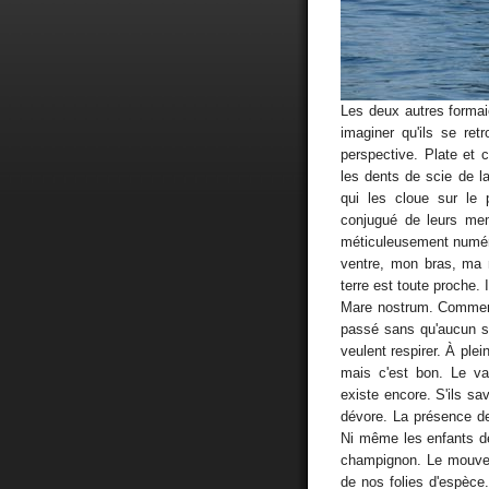
Les deux autres formaie
imaginer qu'ils se re
perspective. Plate et c
les dents de scie de l
qui les cloue sur le 
conjugué de leurs mem
méticuleusement numér
ventre, mon bras, ma 
terre est toute proche.
Mare nostrum. Comment 
passé sans qu'aucun so
veulent respirer. À plei
mais c'est bon. Le vac
existe encore. S'ils sava
dévore. La présence de
Ni même les enfants des
champignon. Le mouvem
de nos folies d'espèce.