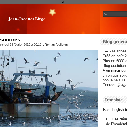
70
Jean-Jacques Birgé
 sourires
Blog général
rcredi 24 février 2010 à 00:19
::
Roman-feuilleton
--- 21e année 
Créé en août 2
Plus de 6000 ar
Blog quotidien f
+ en miroir su
chronique solida
non je ne suis 
Contact:
jjbirg
Translate
Fast English tr
CD
Les dém
de l'Académi