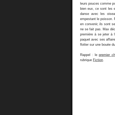
leurs pouces comme pour
bien eux, ce sont les 
danse avec les oiseau
empestant le poisson. Fa
en convenir, ils sont s
ne se fait pas. Max déco
première à se jeter à 
paquet avec ses affaire
flotter sur une bouée d
Rappel : le
premier ch
rubrique
Fiction
.