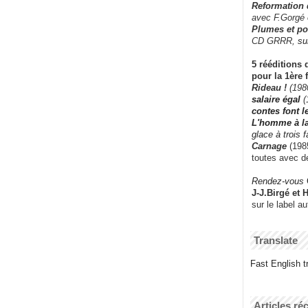
Reformation
avec F.Gorgé
Plumes et po
CD GRRR,
su
5 rééditions 
pour la 1ère 
Rideau !
(198
salaire égal
(
contes font 
L'homme à l
glace à trois 
Carnage
(1985
toutes avec d
Rendez-vous
J-J.Birgé et 
sur le label a
Translate
Fast English tr
Articles ré