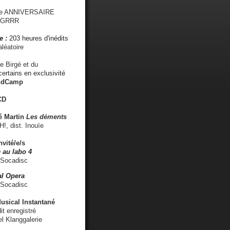
me ANNIVERSAIRE
s GRRR
e :
203 heures d'inédits
léatoire
e Birgé et du
ertains en exclusivité
ndCamp
CD
é
Martin
Les déments
 dist. Inouïe
nvité/e/s
 au labo 4
 Socadisc
l Opera
 Socadisc
sical Instantané
dit enregistré
el Klanggalerie