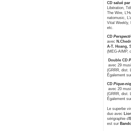
CD
salué par 
Libération, Té
The Wire, L'H
natomusic, L'a
Vital Weekly,
etc.
CD
Perspecti
avec
N.Chedm
A-T. Hoang, 
(MEG-AIMP, d
Double CD
P
avec 29 music
(GRRR, dist. L
Également su
CD
Pique-niq
avec 20 musi
(GRRR, dist. 
Également su
Le superbe vi
duo avec
Lion
sérigraphie d'
E
est sur
Band