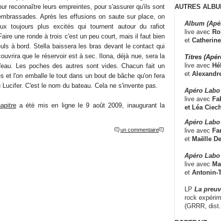
AUTRES ALBU
 reconnaître leurs empreintes, pour s'assurer qu'ils sont
embrassades. Après les effusions on saute sur place, on
Album (Apé
x toujours plus excités qui tournent autour du rafiot
live avec
Ro
ire une ronde à trois c'est un peu court, mais il faut bien
et
Catherine
euls à bord. Stella baissera les bras devant le contact qui
uvrira que le réservoir est à sec. Ilona, déjà nue, sera la
Titres (Apé
live avec
Hé
l'eau. Les poches des autres sont vides. Chacun fait un
et
Alexandr
s et l'on emballe le tout dans un bout de bâche qu'on fera
u Lucifer. C'est le nom du bateau. Cela ne s'invente pas.
Apéro Labo
live avec
Fab
apitre
a été mis en ligne le 9 août 2009, inaugurant la
et
Léa Ciech
Apéro Labo 
live avec
Fa
un commentaire
et
Maëlle D
Apéro Labo
live avec
Ma
et
Antonin-T
LP
La preu
rock expérim
(GRRR, dist