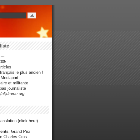
iste
---
005
ticles
rançais le plus ancien !
r Mediapart
ire et militante
pas journaliste
e(at)drame.org
anslation (click here)
ents
, Grand Prix
e Charles Cros