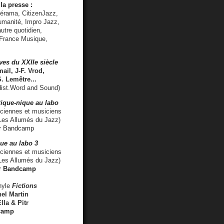
la presse :
lérama, CitizenJazz,
umanité, Impro Jazz,
utre quotidien,
 France Musique,
ves du XXIIe siècle
ail, J-F. Vrod,
S. Lemêtre
...
ist.Word and Sound)
ique-nique au labo
iennes et musiciens
es Allumés du Jazz)
r
Bandcamp
ue au labo 3
ciennes et musiciens
Les Allumés du Jazz)
r
Bandcamp
nyle
Fictions
el Martin
lla & Pitr
camp