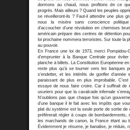
dormons au chaud, nous profitons de ce que 
progrès. Mais ailleurs ? Quand les peuples oppri
se réveilleront-ils ? Faut-il attendre une plus 
nous la misère sans conscience politique 
d'accoucher d'une révolution en chemises br
américain prépare des centres de détention pou
loi prochaine nommera terroristes. Sur toute la 
au pouvoir.
En France une loi de 1973, merci Pompidou-Gisc
d'emprunter à la Banque Centrale pour éviter 
planche à billets. La Constitution Européenne en 
reste plus qu'à se tourner vers les banques pr
s'endetter, et les intérêts de gonfler d'année
paraissant de plus en plus improbable. C'es
essaye de nous faire croire. Car il suffirait de
usuriers pour que la cavalcade infernale s'enra
N'oublions pas que chaque fois qu'un gouvern
d'une banque il le fait avec les impôts que vo
plat du système est la seule porte de sortie de 
préférerait régler à coups de bombardements, s
les marchands de canon, la France étant au t
Évidemment je résume, je banalise, je réduis, n'