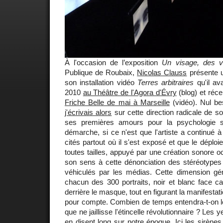
À l'occasion de l’exposition
Un visage, des v
Publique de Roubaix,
Nicolas Clauss
présente u
son installation vidéo
Terres arbitraires
qu'il av
2010
au Théâtre de l'Agora d'Évry
(blog) et réc
Friche Belle de mai à Marseille
(vidéo). Nul be
j'écrivais alors
sur cette direction radicale de s
ses premières amours pour la psychologie so
démarche, si ce n'est que l'artiste a continué à
cités partout où il s'est exposé et que le déplo
toutes tailles, appuyé par une création sonore o
son sens à cette dénonciation des stéréotypes 
véhiculés par les médias. Cette dimension g
chacun des 300 portraits, noir et blanc face c
derrière le masque, tout en figurant la manifesta
pour compte. Combien de temps entendra-t-on le 
que ne jaillisse l'étincelle révolutionnaire ? Les
en disent long sur notre époque. Ici les sirènes