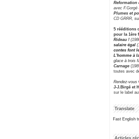
Reformation
avec F.Gorgé
Plumes et po
CD GRRR,
su
5 rééditions 
pour la 1ère 
Rideau !
(198
salaire égal
(
contes font 
L'homme à l
glace à trois 
Carnage
(1985
toutes avec d
Rendez-vous
J-J.Birgé et 
sur le label a
Translate
Fast English tr
Articles ré