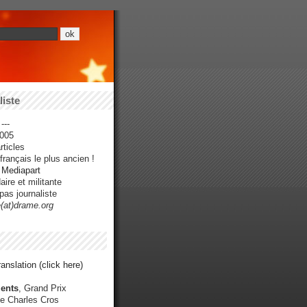
iste
---
005
ticles
rançais le plus ancien !
r Mediapart
ire et militante
pas journaliste
e(at)drame.org
anslation (click here)
ents
, Grand Prix
e Charles Cros