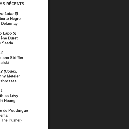
MS RÉCENTS
ro Labo 6)
berto Negro
 Delaunay
ro Labo 5)
lène Duret
e Saada
 4
iana Striffler
elski
2 (Codex)
nny Meteier
esbrosses
 1
thias Lévy
ri Hoang
ve
de
Poudingue
ental
. The Pusher)