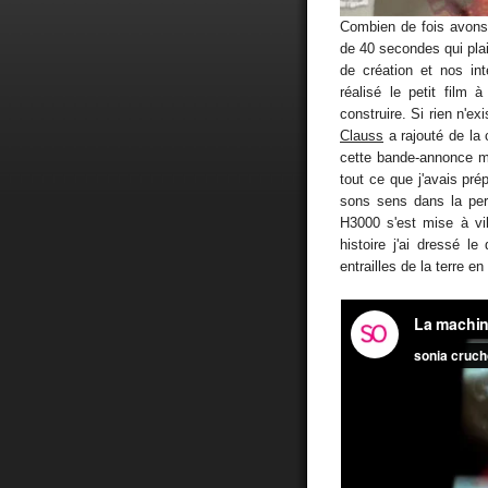
Combien de fois avons-
de 40 secondes qui pla
de création et nos in
réalisé le petit film 
construire. Si rien n'e
Clauss
a rajouté de la
cette bande-annonce m'a 
tout ce que j'avais pré
sons sens dans la per
H3000 s'est mise à vib
histoire j'ai dressé l
entrailles de la terre en