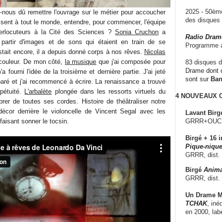
2025 - 50è
nous dû remettre l'ouvrage sur le métier pour accoucher
des disque
isent à tout le monde, entendre, pour commencer, l'équipe
terlocuteurs à la Cité des Sciences ?
Sonia Cruchon
a
Radio Dram
à partir d'images et de sons qui étaient en train de se
Programme a
xistait encore, il a depuis donné corps à nos rêves.
Nicolas
 couleur. De mon côté,
la musique
que j'ai composée pour
83 disques d
Drame dont c
fourni l'idée de la troisième et dernière partie. J'ai jeté
sont sur
Ba
paré et j'ai recommencé à écrire. La renaissance a trouvé
pétuité.
L'arbalète
plongée dans les ressorts virtuels du
4 NOUVEAUX
rer de toutes ses cordes. Histoire de théâtraliser notre
e décor derrière le violoncelle de Vincent Segal avec les
Lavant Birg
 faisant sonner le tocsin.
GRRR+OUCH!,
Birgé + 16 i
Pique-nique
GRRR, dist.
Birgé
Anima
GRRR, dist.
Un Drame Mu
TCHAK
, iné
en 2000, lab