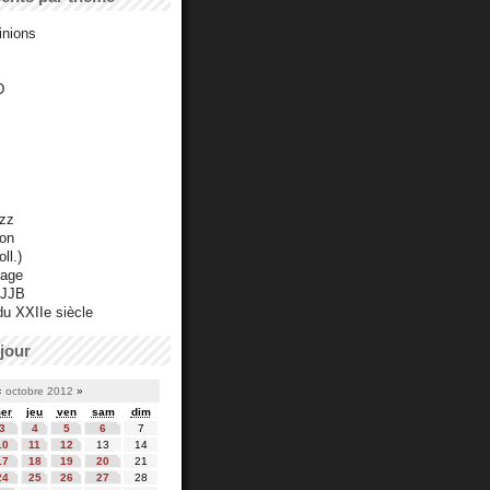
inions
D
azz
ton
ll.)
mage
 JJB
du XXIIe siècle
jour
«
octobre 2012
»
er
jeu
ven
sam
dim
3
4
5
6
7
10
11
12
13
14
17
18
19
20
21
24
25
26
27
28