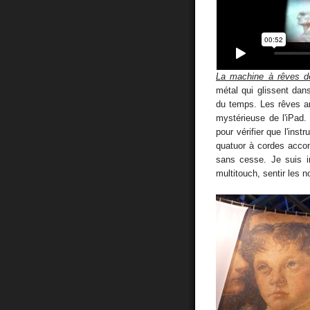
La machine à rêves d
métal qui glissent da
du temps. Les rêves an
mystérieuse de l'iPad. 
pour vérifier que l'ins
quatuor à cordes acco
sans cesse. Je suis i
multitouch, sentir les 