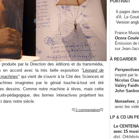
PORTRAIT
6 pages dans
d'A. Le Gouë
Version angl
France Musiqu
Ocora Couleu
Émission de F
sur Jean-Jacq
À REGARDER
 produite par la Direction des éditions et du transmédia,
Perspectives
 en accord avec la très belle exposition
"
Léonard de
inspiré par le 
, machines
"
qui vient de s'ouvrir à la Cité des Sciences et
Nicolas Claus
achines imaginées par le génial touche-à-tout ont été
Valéry Faidhe
 ses dessins. Comme notre machine à rêves, mais cette
John Sanbo
udo-pédagogique, des bornes interactives projettent les
Nonselves
, 
i dans notre siècle.
avec les vid
2 commentaires
LP & CD
UN P
Le CENTENAI
avec 15 musi
dist. Orkhêst