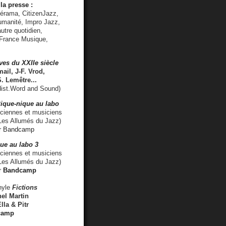
la presse :
lérama, CitizenJazz,
umanité, Impro Jazz,
utre quotidien,
 France Musique,
ves du XXIIe siècle
ail, J-F. Vrod,
S. Lemêtre
...
ist.Word and Sound)
ique-nique au labo
iennes et musiciens
es Allumés du Jazz)
r
Bandcamp
ue au labo 3
ciennes et musiciens
Les Allumés du Jazz)
r
Bandcamp
nyle
Fictions
el Martin
lla & Pitr
camp