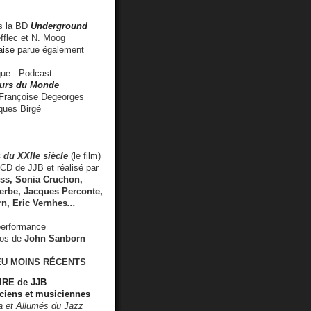
 la BD
Underground
fflec et N. Moog
aise
parue également
e - Podcast
rs du Monde
rançoise Degeorges
ues Birgé
 du XXIIe siècle
(le film)
CD de JJB et réalisé par
s, Sonia Cruchon,
rbe, Jacques Perconte,
rn
,
Eric Vernhes
...
performance
éos de
John Sanborn
EU MOINS RÉCENTS
RE de JJB
ciens et musiciennes
ra et Allumés du Jazz