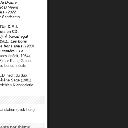
 du Drame
 et D.Meens
ils
- 2022
r Bandcamp
d'Un D.M.I.
fois en CD :
0)
,
À travail égal
1981),
Les bons
les bons amis
(1983),
a caméra
+ La
faces
(inédit, 1984),
) sur Klang Galerie
es bonus inédits !
CD inédit du duo
Hélène Sage
(1981)
utrichien Klanggalerie
anslation (click here)
cents par thème