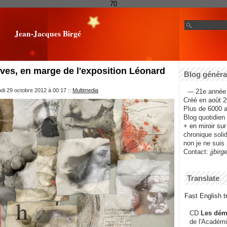
70
Jean-Jacques Birgé
ves, en marge de l'exposition Léonard
Blog général
ndi 29 octobre 2012 à 00:17
::
Multimedia
--- 21e année 
Créé en août 2
Plus de 6000 ar
Blog quotidien f
+ en miroir su
chronique solida
non je ne suis 
Contact:
jjbirg
Translate
Fast English tr
CD
Les dém
de l'Académi