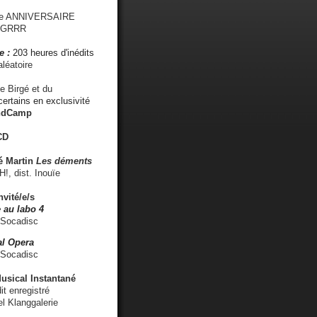
me ANNIVERSAIRE
s GRRR
e :
203 heures d'inédits
léatoire
e Birgé et du
ertains en exclusivité
ndCamp
CD
é
Martin
Les déments
 dist. Inouïe
nvité/e/s
 au labo 4
 Socadisc
l Opera
 Socadisc
sical Instantané
dit enregistré
el Klanggalerie