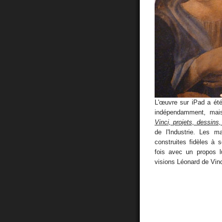
L'œuvre sur iPad a été
indépendamment, mais
Vinci, projets, dessins
de l'Industrie. Les m
construites fidèles à
fois avec un propos l
visions Léonard de Vinc