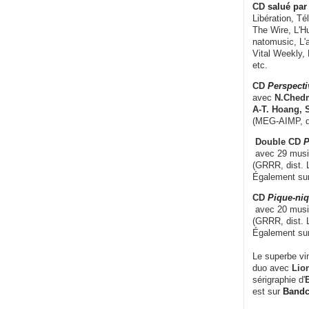
CD
salué par 
Libération, Té
The Wire, L'H
natomusic, L'a
Vital Weekly,
etc.
CD
Perspecti
avec
N.Chedm
A-T. Hoang, 
(MEG-AIMP, d
Double CD
P
avec 29 music
(GRRR, dist. L
Également su
CD
Pique-niq
avec 20 musi
(GRRR, dist. 
Également su
Le superbe vi
duo avec
Lion
sérigraphie d'
E
est sur
Band