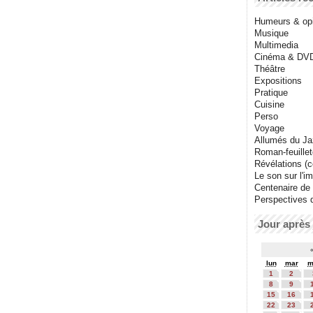
Humeurs & op
Musique
Multimedia
Cinéma & DV
Théâtre
Expositions
Pratique
Cuisine
Perso
Voyage
Allumés du J
Roman-feuille
Révélations (co
Le son sur l'i
Centenaire de
Perspectives 
Jour après 
lun
mar
m
1
2
8
9
15
16
22
23