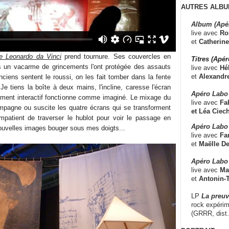
AUTRES ALBU
Album (Apé
live avec
Ro
et
Catherine
e Leonardo da Vinci
prend tournure. Ses couvercles en
Titres (Apé
ns un vacarme de grincements l'ont protégée des assauts
live avec
Hé
et
Alexandr
ciens sentent le roussi, on les fait tomber dans la fente
Je tiens la boîte à deux mains, l'incline, caresse l'écran
Apéro Labo
trument interactif fonctionne comme imaginé. Le mixage du
live avec
Fab
mpagne ou suscite les quatre écrans qui se transforment
et
Léa Ciech
mpatient de traverser le hublot pour voir le passage en
Apéro Labo 
nouvelles images bouger sous mes doigts...
live avec
Fa
et
Maëlle D
Apéro Labo
live avec
Ma
et
Antonin-T
LP
La preu
rock expérim
(GRRR, dist