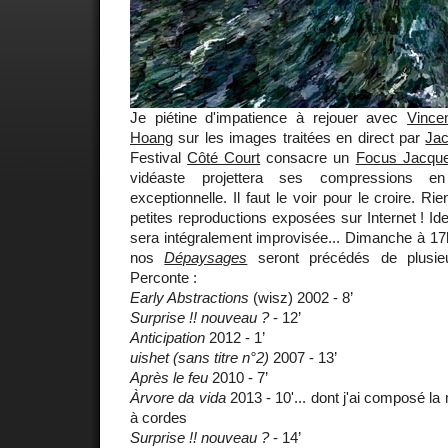
Je piétine d'impatience à rejouer avec
Vince
Hoang
sur les images traitées en direct par
Jac
Festival
Côté Court
consacre un
Focus Jacque
vidéaste projettera ses compressions en
exceptionnelle. Il faut le voir pour le croire. 
petites reproductions exposées sur Internet ! I
sera intégralement improvisée... Dimanche à 1
nos
Dépaysages
seront précédés de plusie
Perconte :
Early Abstractions
(wisz) 2002 - 8’
Surprise !! nouveau ?
- 12’
Anticipation
2012 - 1’
uishet (sans titre n°2)
2007 - 13’
Après le feu
2010 - 7’
Àrvore da vida
2013 - 10'... dont j'ai composé l
à cordes
Surprise !! nouveau ?
- 14’