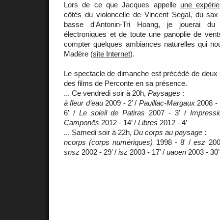
Lors de ce que Jacques appelle
une expérie
côtés du violoncelle de Vincent Segal, du sax a
basse d'Antonin-Tri Hoang, je jouerai du c
électroniques et de toute une panoplie de vent
compter quelques ambiances naturelles qui nou
Madère (
site Internet
).
Le spectacle de dimanche est précédé de deux
des films de Perconte en sa présence.
... Ce vendredi soir à 20h,
Paysages
:
à fleur d’eau
2009 - 2’ /
Pauillac-Margaux
2008 - 
6' /
Le soleil de Patiras
2007 - 3' /
Impressi
Camponēs
2012 - 14’ /
Libres
2012 - 4’
... Samedi soir à 22h,
Du corps au paysage
:
ncorps (corps numériques)
1998 - 8' /
esz
200
snsz
2002 - 29’ /
isz
2003 - 17’ /
uaoen
2003 - 30’