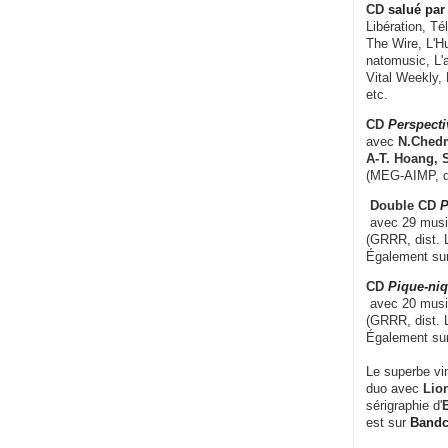
CD
salué par 
Libération, Té
The Wire, L'H
natomusic, L'a
Vital Weekly,
etc.
CD
Perspecti
avec
N.Chedm
A-T. Hoang, 
(MEG-AIMP, d
Double CD
P
avec 29 music
(GRRR, dist. L
Également su
CD
Pique-niq
avec 20 musi
(GRRR, dist. 
Également su
Le superbe vi
duo avec
Lion
sérigraphie d'
E
est sur
Band