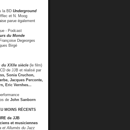
 la BD
Underground
fflec et N. Moog
aise
parue également
e - Podcast
rs du Monde
rançoise Degeorges
ues Birgé
 du XXIIe siècle
(le film)
CD de JJB et réalisé par
s, Sonia Cruchon,
rbe, Jacques Perconte,
rn
,
Eric Vernhes
...
performance
éos de
John Sanborn
EU MOINS RÉCENTS
RE de JJB
ciens et musiciennes
ra et Allumés du Jazz