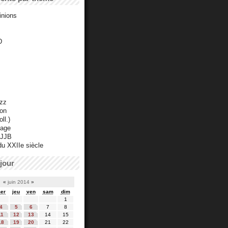
inions
D
azz
ton
ll.)
mage
 JJB
du XXIIe siècle
jour
«
juin 2014
»
er
jeu
ven
sam
dim
1
4
5
6
7
8
11
12
13
14
15
18
19
20
21
22