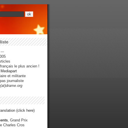
iste
---
005
ticles
rançais le plus ancien !
r Mediapart
ire et militante
pas journaliste
e(at)drame.org
anslation (click here)
ents
, Grand Prix
e Charles Cros