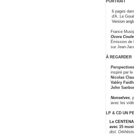
PORTRAIT
6 pages dans
d'A. Le Gouë
Version angl
France Musiqu
Ocora Couleu
Émission de F
sur Jean-Jacq
À REGARDER
Perspectives
inspiré par le 
Nicolas Claus
Valéry Faidhe
John Sanbo
Nonselves
, 
avec les vid
LP & CD
UN P
Le CENTENAI
avec 15 musi
dist. Orkhêst