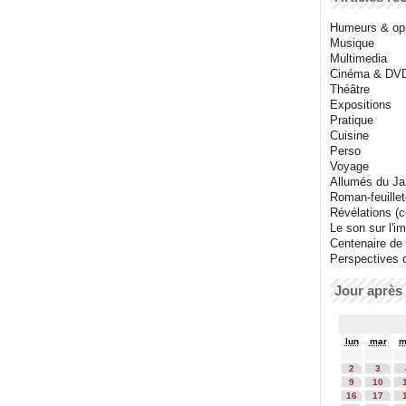
Humeurs & op
Musique
Multimedia
Cinéma & DV
Théâtre
Expositions
Pratique
Cuisine
Perso
Voyage
Allumés du J
Roman-feuille
Révélations (co
Le son sur l'i
Centenaire de
Perspectives 
Jour après 
lun
mar
m
2
3
9
10
16
17