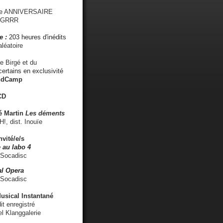
me ANNIVERSAIRE
s GRRR
e :
203 heures d'inédits
léatoire
e Birgé et du
ertains en exclusivité
ndCamp
CD
é
Martin
Les déments
 dist. Inouïe
nvité/e/s
 au labo 4
 Socadisc
l Opera
 Socadisc
sical Instantané
dit enregistré
el Klanggalerie