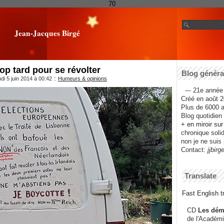
70
Jean-Jacques Birgé
trop tard pour se révolter
Blog général
di 5 juin 2014 à 00:42
::
Humeurs & opinions
--- 21e année 
Créé en août 2
Plus de 6000 ar
Blog quotidien f
+ en miroir su
chronique solida
non je ne suis 
Contact:
jjbirg
Translate
Fast English tr
CD
Les dém
de l'Académi