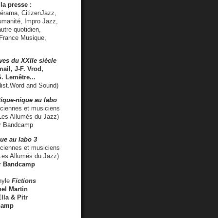
la presse :
lérama, CitizenJazz,
umanité, Impro Jazz,
utre quotidien,
 France Musique,
ves du XXIIe siècle
ail, J-F. Vrod,
S. Lemêtre
...
ist.Word and Sound)
ique-nique au labo
iennes et musiciens
es Allumés du Jazz)
r
Bandcamp
ue au labo 3
ciennes et musiciens
Les Allumés du Jazz)
r
Bandcamp
nyle
Fictions
el Martin
lla & Pitr
camp