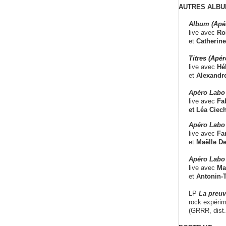
AUTRES ALBU
Album (Apé
live avec
Ro
et
Catherine
Titres (Apé
live avec
Hé
et
Alexandr
Apéro Labo
live avec
Fab
et
Léa Ciech
Apéro Labo 
live avec
Fa
et
Maëlle D
Apéro Labo
live avec
Ma
et
Antonin-T
LP
La preu
rock expérim
(GRRR, dist