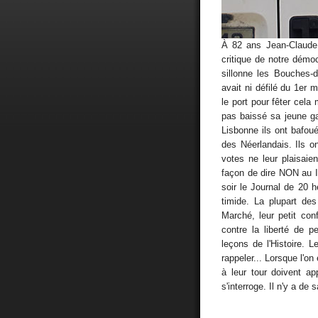
À 82 ans Jean-Claude 
critique de notre démoc
sillonne les Bouches-d
avait ni défilé du 1er m
le port pour fêter cela
pas baissé sa jeune gar
Lisbonne ils ont bafou
des Néerlandais. Ils on
votes ne leur plaisaie
façon de dire NON au 
soir le Journal de 20 h
timide. La plupart de
Marché, leur petit conf
contre la liberté de p
leçons de l'Histoire. L
rappeler... Lorsque l'on
à leur tour doivent ap
s'interroge. Il n'y a de