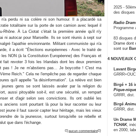
2025 - 50è
des disque
n'a perdu ni sa colère ni son humour. Il a placardé sa
Radio Dram
ratie totalitaire sur la porte de son camion avec lequel il
Programme a
u-Rhône. À La Ciotat c'était la première année qu'il n'y
ai ni autocar pour Marseille. Ils se sont réunis à sept sur
83 disques d
Drame dont c
 malgré l'apathie environnante. Militant communiste qui n'a
sont sur
Ba
de, il a écrit "Élections européennes - Avec le traité de
é les NON (à la Constitution Européenne) des Français et
4 NOUVEAUX
t fait revoter 3 fois les Irlandais dont les deux premiers
nt pas ! Je ne m'abstiens pas... Je boycotte ! C'est ma
Lavant Birg
IVème Reich." Cela ne l'empêche pas de regarder chaque
GRRR+OUCH!,
eures qu'il appelle "la désinformation". La relève est bien
Birgé + 16 i
s jeunes gens se sont laissés avaler par la religion du
Pique-nique
ort, aussi pitoyable soit-il, est une sécurité, un rempart
GRRR, dist.
enser et d'agir selon ses convictions. Ils ont oublié les
Birgé
Anima
es anciens sont pourtant là pour la leur raconter ou leur
GRRR, dist.
 est jeune il faut savoir capter leur héritage, mais les vieux
prendre de la jeunesse, surtout lorsqu'elle se rebelle et
Un Drame Mu
 salut que dans l'échange.
TCHAK
, iné
en 2000, lab
aucun commentaire