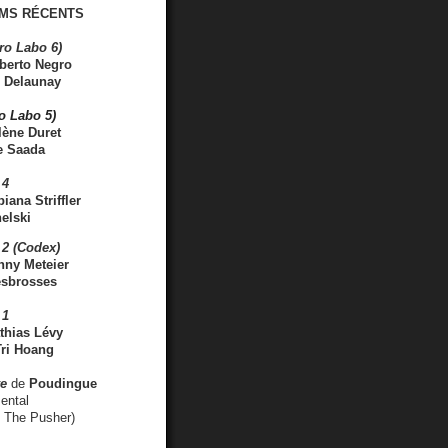
MS RÉCENTS
ro Labo 6)
berto Negro
 Delaunay
ro Labo 5)
lène Duret
e Saada
 4
iana Striffler
elski
2 (Codex)
nny Meteier
esbrosses
 1
thias Lévy
ri Hoang
ve
de
Poudingue
ental
. The Pusher)