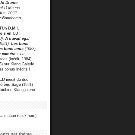
 du Drame
 et D.Meens
ils
- 2022
r Bandcamp
d'Un D.M.I.
fois en CD :
0)
,
À travail égal
1981),
Les bons
les bons amis
(1983),
a caméra
+ La
faces
(inédit, 1984),
) sur Klang Galerie
es bonus inédits !
CD inédit du duo
Hélène Sage
(1981)
utrichien Klanggalerie
anslation (click here)
cents par thème