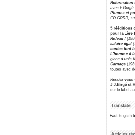
Reformation
avec F.Gorgé
Plumes et po
CD GRRR,
su
5 rééditions 
pour la 1ère 
Rideau !
(198
salaire égal
(
contes font 
L'homme à l
glace à trois 
Carnage
(1985
toutes avec d
Rendez-vous
J-J.Birgé et 
sur le label a
Translate
Fast English tr
Articles ré