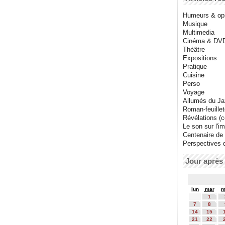
Humeurs & op
Musique
Multimedia
Cinéma & DV
Théâtre
Expositions
Pratique
Cuisine
Perso
Voyage
Allumés du J
Roman-feuille
Révélations (co
Le son sur l'i
Centenaire de
Perspectives 
Jour après 
lun
mar
m
1
7
8
14
15
21
22