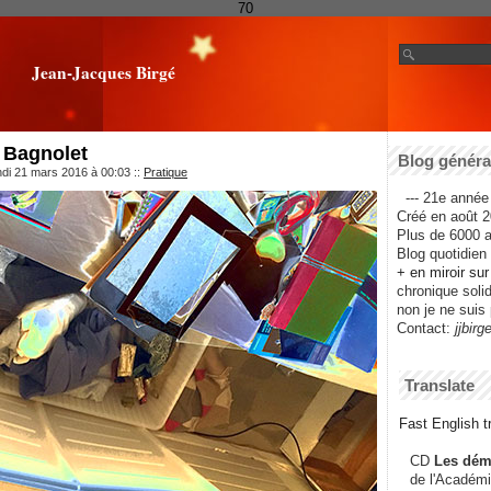
70
Jean-Jacques Birgé
 Bagnolet
Blog général
ndi 21 mars 2016 à 00:03
::
Pratique
--- 21e année 
Créé en août 2
Plus de 6000 ar
Blog quotidien f
+ en miroir su
chronique solida
non je ne suis 
Contact:
jjbirg
Translate
Fast English tr
CD
Les dém
de l'Académi