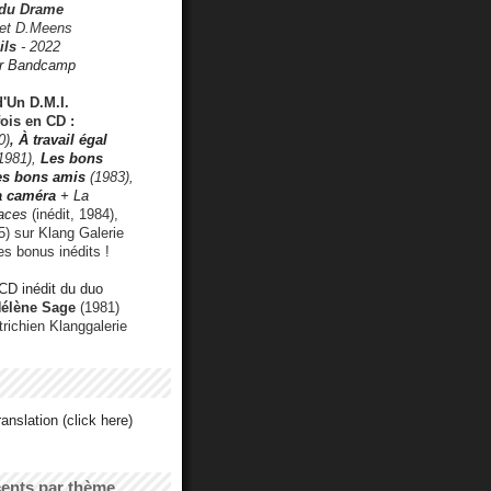
 du Drame
 et D.Meens
ils
- 2022
r Bandcamp
d'Un D.M.I.
fois en CD :
0)
,
À travail égal
1981),
Les bons
les bons amis
(1983),
a caméra
+ La
faces
(inédit, 1984),
) sur Klang Galerie
es bonus inédits !
CD inédit du duo
Hélène Sage
(1981)
utrichien Klanggalerie
anslation (click here)
cents par thème