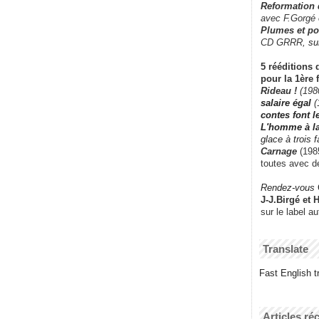
Reformation
avec F.Gorgé
Plumes et po
CD GRRR,
su
5 rééditions 
pour la 1ère 
Rideau !
(198
salaire égal
(
contes font 
L'homme à l
glace à trois 
Carnage
(1985
toutes avec d
Rendez-vous
J-J.Birgé et 
sur le label a
Translate
Fast English tr
Articles ré