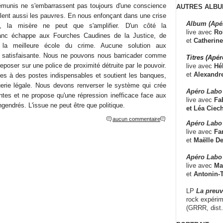
démunis ne s'embarrassent pas toujours d'une conscience
AUTRES ALBU
lent aussi les pauvres. En nous enfonçant dans une crise
Album (Apé
, la misère ne peut que s'amplifier. D'un côté la
live avec
Ro
lanc échappe aux Fourches Caudines de la Justice, de
et
Catherine
t la meilleure école du crime. Aucune solution aux
t satisfaisante. Nous ne pouvons nous barricader comme
Titres (Apé
eposer sur une police de proximité détruite par le pouvoir.
live avec
Hé
et
Alexandr
ies à des postes indispensables et soutient les banques,
erie légale. Nous devons renverser le système qui crée
Apéro Labo
antes et ne propose qu'une répression inefficace face aux
live avec
Fab
gendrés. L'issue ne peut être que politique.
et
Léa Ciech
aucun commentaire
Apéro Labo 
live avec
Fa
et
Maëlle D
Apéro Labo
live avec
Ma
et
Antonin-T
LP
La preu
rock expérim
(GRRR, dist