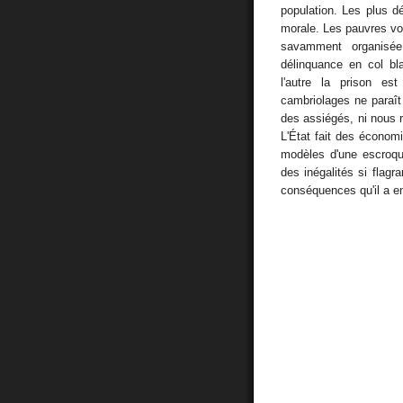
population. Les plus 
morale. Les pauvres vo
savamment organisée
délinquance en col b
l'autre la prison es
cambriolages ne paraî
des assiégés, ni nous r
L'État fait des économ
modèles d'une escroqu
des inégalités si flagr
conséquences qu'il a en