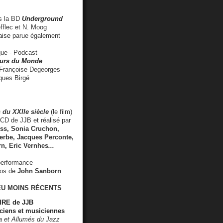
 la BD
Underground
fflec et N. Moog
aise
parue également
e - Podcast
rs du Monde
rançoise Degeorges
ues Birgé
 du XXIIe siècle
(le film)
CD de JJB et réalisé par
s, Sonia Cruchon,
rbe, Jacques Perconte,
rn
,
Eric Vernhes
...
performance
éos de
John Sanborn
EU MOINS RÉCENTS
RE de JJB
ciens et musiciennes
ra et Allumés du Jazz