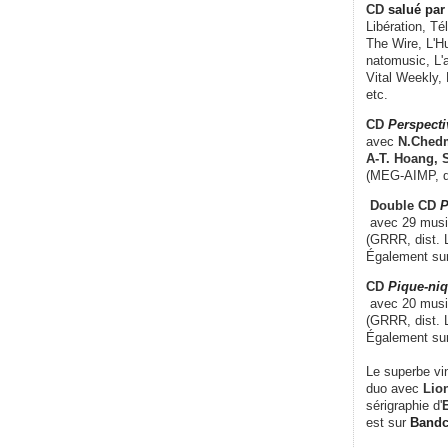
CD
salué par 
Libération, Té
The Wire, L'H
natomusic, L'a
Vital Weekly,
etc.
CD
Perspecti
avec
N.Chedm
A-T. Hoang, 
(MEG-AIMP, d
Double CD
P
avec 29 music
(GRRR, dist. L
Également su
CD
Pique-niq
avec 20 musi
(GRRR, dist. 
Également su
Le superbe vi
duo avec
Lion
sérigraphie d'
E
est sur
Band