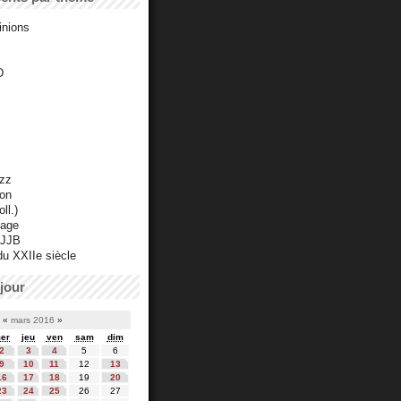
inions
D
azz
ton
ll.)
mage
 JJB
du XXIIe siècle
jour
«
mars 2016
»
er
jeu
ven
sam
dim
2
3
4
5
6
9
10
11
12
13
16
17
18
19
20
23
24
25
26
27