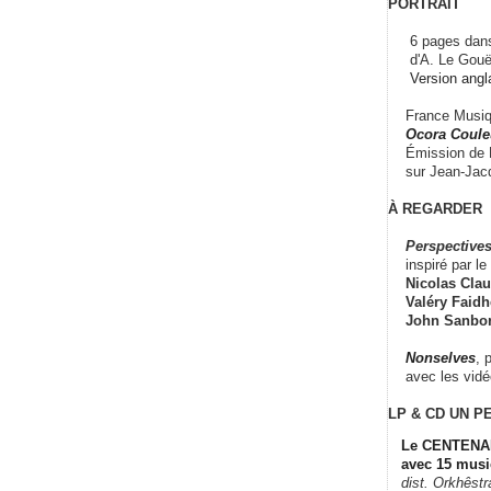
PORTRAIT
6 pages dans
d'A. Le Gouë
Version angl
France Musiqu
Ocora Couleu
Émission de F
sur Jean-Jacq
À REGARDER
Perspectives
inspiré par le 
Nicolas Claus
Valéry Faidhe
John Sanbo
Nonselves
, 
avec les vid
LP & CD
UN P
Le CENTENAI
avec 15 musi
dist. Orkhêst