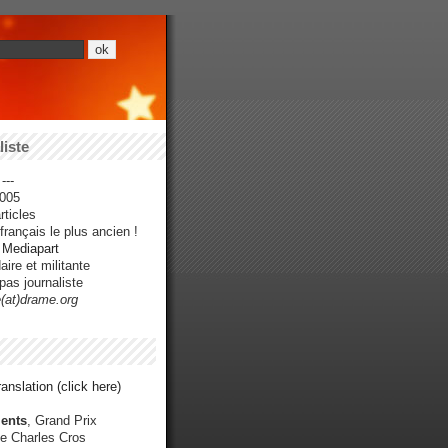
iste
---
005
ticles
rançais le plus ancien !
r Mediapart
ire et militante
pas journaliste
e(at)drame.org
anslation (click here)
ents
, Grand Prix
e Charles Cros