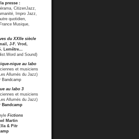
la presse :
lérama, CitizenJazz,
umanité, Impro Jazz,
utre quotidien,
 France Musique,
ves du XXIIe siècle
ail, J-F. Vrod,
S. Lemêtre
...
ist.Word and Sound)
ique-nique au labo
iennes et musiciens
es Allumés du Jazz)
r
Bandcamp
ue au labo 3
ciennes et musiciens
Les Allumés du Jazz)
r
Bandcamp
nyle
Fictions
el Martin
lla & Pitr
camp