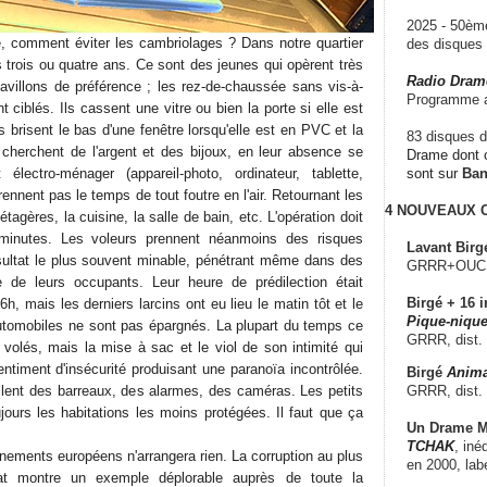
2025 - 50è
, comment éviter les cambriolages ? Dans notre quartier
des disque
is trois ou quatre ans. Ce sont des jeunes qui opèrent très
Radio Dram
avillons de préférence ; les rez-de-chaussée sans vis-à-
Programme a
t ciblés. Ils cassent une vitre ou bien la porte si elle est
s brisent le bas d'une fenêtre lorsqu'elle est en PVC et la
83 disques d
s cherchent de l'argent et des bijoux, en leur absence se
Drame dont c
 électro-ménager (appareil-photo, ordinateur, tablette,
sont sur
Ba
rennent pas le temps de tout foutre en l'air. Retournant les
4 NOUVEAUX
s étagères, la cuisine, la salle de bain, etc. L'opération doit
minutes. Les voleurs prennent néanmoins des risques
Lavant Birg
sultat le plus souvent minable, pénétrant même dans des
GRRR+OUCH!,
 de leurs occupants. Leur heure de prédilection était
Birgé + 16 i
16h, mais les derniers larcins ont eu lieu le matin tôt et le
Pique-nique
automobiles ne sont pas épargnés. La plupart du temps ce
GRRR, dist.
 volés, mais la mise à sac et le viol de son intimité qui
entiment d'insécurité produisant une paranoïa incontrôlée.
Birgé
Anima
GRRR, dist.
allent des barreaux, des alarmes, des caméras. Les petits
jours les habitations les moins protégées. Il faut que ça
Un Drame Mu
TCHAK
, iné
ements européens n'arrangera rien. La corruption au plus
en 2000, lab
at montre un exemple déplorable auprès de toute la