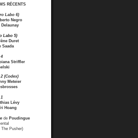
MS RÉCENTS
ro Labo 6)
berto Negro
 Delaunay
ro Labo 5)
lène Duret
e Saada
 4
iana Striffler
elski
2 (Codex)
nny Meteier
esbrosses
 1
thias Lévy
ri Hoang
ve
de
Poudingue
ental
. The Pusher)