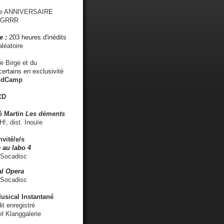
me ANNIVERSAIRE
s GRRR
e :
203 heures d'inédits
léatoire
e Birgé et du
ertains en exclusivité
ndCamp
CD
é
Martin
Les déments
 dist. Inouïe
nvité/e/s
 au labo 4
 Socadisc
l Opera
 Socadisc
sical Instantané
dit enregistré
el Klanggalerie