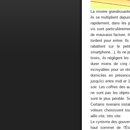
La misère grandissante
ils se multiplient depu
rapidement, dans les p
vis sont particulièremen
de mauvaise facture, il
tordent pour entrer. Il
rabattent sur le petit
smartphone...), ils ne p
tiroirs, ils négligent le
durer moins de cinq 
incroyables pour un ré
domiciles en présence
jusqu'ici entre midi et 
soir. Les coffres des 
ne sont pas les objets
sont le plus pénible. S
Certains riverains inst
voleurs choisissent tou
aille vite, très vite.
Le cynisme des gouvern
haut sommet de l'Ét