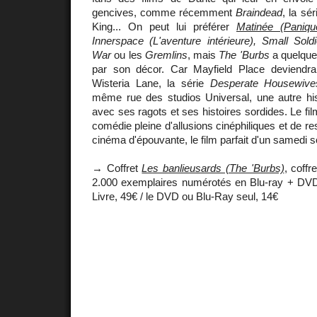
gencives, comme récemment
Braindead
, la sé
King... On peut lui préférer
Matinée (Paniqu
Innerspace (L'aventure intérieure), Small Sold
War
ou les
Gremlins
, mais
The 'Burbs
a quelque
par son décor. Car Mayfield Place deviendra
Wisteria Lane, la série
Desperate Housewive
même rue des studios Universal, une autre his
avec ses ragots et ses histoires sordides. Le fi
comédie pleine d'allusions cinéphiliques et de r
cinéma d'épouvante, le film parfait d'un samedi so
→ Coffret
Les banlieusards (The 'Burbs)
, coffr
2.000 exemplaires numérotés en Blu-ray + D
Livre, 49€ / le DVD ou Blu-Ray seul, 14€