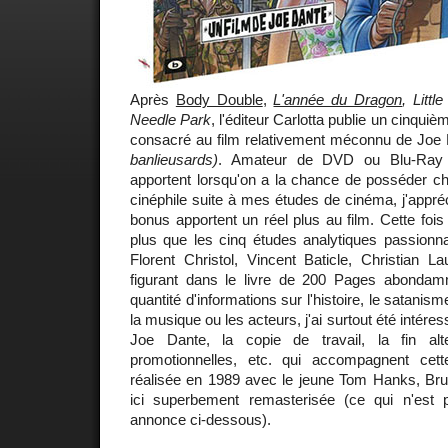
Après
Body Double
,
L'année du Dragon
, Littl
Needle Park
, l'éditeur Carlotta publie un cinquiè
consacré au film relativement méconnu de Joe
banlieusards)
. Amateur de DVD ou Blu-Ray po
apportent lorsqu'on a la chance de posséder ch
cinéphile suite à mes études de cinéma, j'appréc
bonus apportent un réel plus au film. Cette fo
plus que les cinq études analytiques passionn
Florent Christol, Vincent Baticle, Christian L
figurant dans le livre de 200 Pages abondamme
quantité d'informations sur l'histoire, le satanis
la musique ou les acteurs, j'ai surtout été intére
Joe Dante, la copie de travail, la fin alte
promotionnelles, etc. qui accompagnent cett
réalisée en 1989 avec le jeune Tom Hanks, Bruc
ici superbement remasterisée (ce qui n'est
annonce ci-dessous).