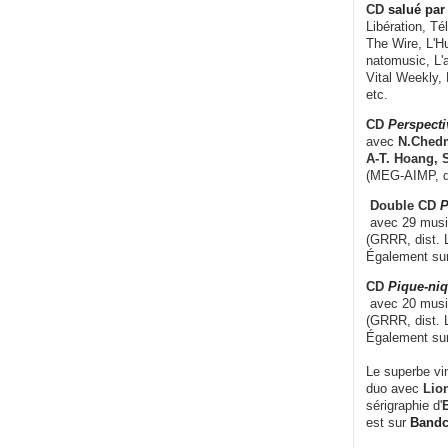
CD
salué par 
Libération, Té
The Wire, L'H
natomusic, L'a
Vital Weekly,
etc.
CD
Perspecti
avec
N.Chedm
A-T. Hoang, 
(MEG-AIMP, d
Double CD
P
avec 29 music
(GRRR, dist. L
Également su
CD
Pique-niq
avec 20 musi
(GRRR, dist. 
Également su
Le superbe vi
duo avec
Lion
sérigraphie d'
E
est sur
Band