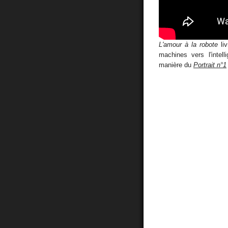
L'amour à la robote
liv
machines vers l'intell
manière du
Portrait n°1