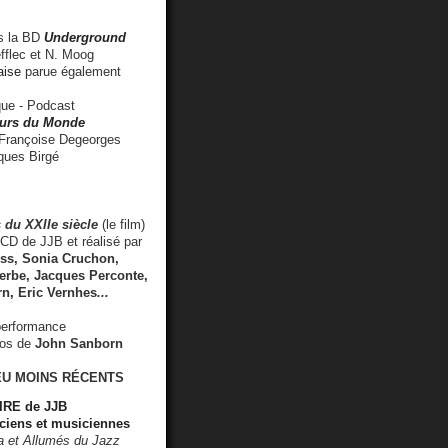
 la BD
Underground
fflec et N. Moog
aise
parue également
e - Podcast
rs du Monde
rançoise Degeorges
ues Birgé
 du XXIIe siècle
(le film)
CD de JJB et réalisé par
s, Sonia Cruchon,
rbe, Jacques Perconte,
rn
,
Eric Vernhes
...
performance
éos de
John Sanborn
EU MOINS RÉCENTS
RE de JJB
ciens et musiciennes
ra et Allumés du Jazz