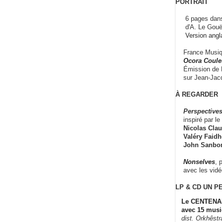
PORTRAIT
6 pages dans
d'A. Le Gouë
Version angl
France Musiqu
Ocora Couleu
Émission de F
sur Jean-Jacq
À REGARDER
Perspectives
inspiré par le 
Nicolas Claus
Valéry Faidhe
John Sanbo
Nonselves
, 
avec les vid
LP & CD
UN P
Le CENTENAI
avec 15 musi
dist. Orkhêst