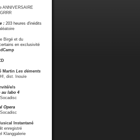
me ANNIVERSAIRE
s GRRR
e :
203 heures d'inédits
léatoire
e Birgé et du
ertains en exclusivité
ndCamp
CD
é
Martin
Les déments
 dist. Inouïe
nvité/e/s
 au labo 4
 Socadisc
l Opera
 Socadisc
sical Instantané
dit enregistré
el Klanggalerie