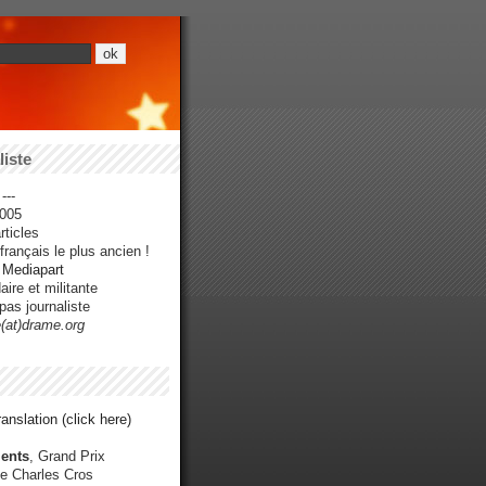
iste
---
005
ticles
rançais le plus ancien !
r Mediapart
ire et militante
pas journaliste
e(at)drame.org
anslation (click here)
ents
, Grand Prix
e Charles Cros