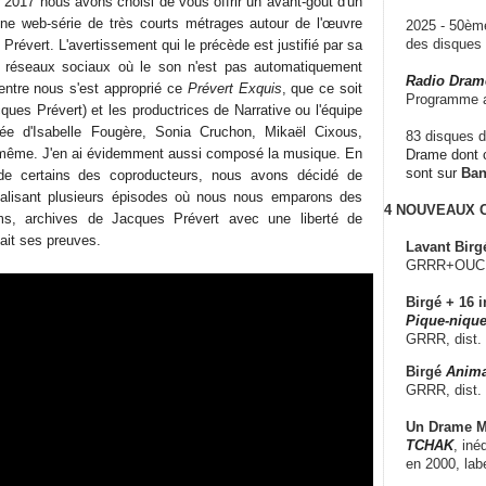
2017 nous avons choisi de vous offrir un avant-goût d'un
 une web-série de très courts métrages autour de l'œuvre
2025 - 50è
des disque
Prévert. L'avertissement qui le précède est justifié par sa
 réseaux sociaux où le son n'est pas automatiquement
Radio Dram
ntre nous s'est approprié ce
Prévert Exquis
, que ce soit
Programme a
ues Prévert) et les productrices de Narrative ou l'équipe
ée d'Isabelle Fougère, Sonia Cruchon, Mikaël Cixous,
83 disques d
même. J'en ai évidemment aussi composé la musique. En
Drame dont c
sont sur
Ba
 de certains des coproducteurs, nous avons décidé de
réalisant plusieurs épisodes où nous nous emparons des
4 NOUVEAUX
lms, archives de Jacques Prévert avec une liberté de
fait ses preuves.
Lavant Birg
GRRR+OUCH!,
Birgé + 16 i
Pique-nique
GRRR, dist.
Birgé
Anima
GRRR, dist.
Un Drame Mu
TCHAK
, iné
en 2000, lab