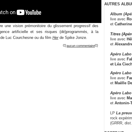
AUTRES ALBU
Album (Apé
live avec
Ro
et
Catherine
re une vision prémonitoire du glissement progressif des
igence artificielle et ses risques (dé)programmés, à la
Titres (Apé
de Luc Courchesne ou du film
Her
de Spike Jonze.
live avec
Hé
et
Alexandr
aucun commentaire
Apéro Labo
live avec
Fab
et
Léa Ciech
Apéro Labo 
live avec
Fa
et
Maëlle D
Apéro Labo
live avec
Ma
et
Antonin-T
LP
La preu
rock expérim
(GRRR, dist