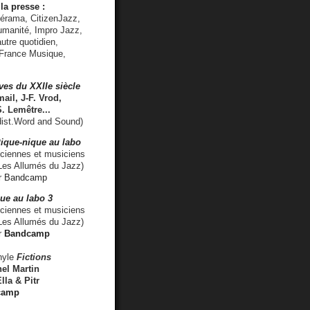
la presse :
lérama, CitizenJazz,
umanité, Impro Jazz,
utre quotidien,
 France Musique,
ves du XXIIe siècle
ail, J-F. Vrod,
S. Lemêtre
...
ist.Word and Sound)
ique-nique au labo
iennes et musiciens
es Allumés du Jazz)
r
Bandcamp
ue au labo 3
ciennes et musiciens
Les Allumés du Jazz)
r
Bandcamp
nyle
Fictions
el Martin
lla & Pitr
camp