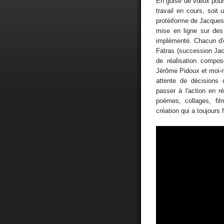
En guise de vœux pour 
travail en cours, soit
protéiforme de Jacques 
mise en ligne sur des
implémenté. Chacun d'e
Fatras (succession Jacq
de réalisation compos
Jérôme Pidoux et moi-
attente de décisions
passer à l'action en 
poèmes, collages, fi
création qui a toujours 