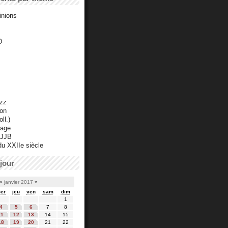
inions
D
azz
ton
ll.)
mage
 JJB
du XXIIe siècle
jour
«
janvier 2017
»
er
jeu
ven
sam
dim
1
4
5
6
7
8
11
12
13
14
15
18
19
20
21
22