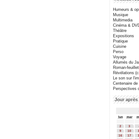
Humeurs & op
Musique
Multimedia
Cinéma & DV
Théâtre
Expositions
Pratique
Cuisine
Perso
Voyage
Allumés du J
Roman-feuille
Révélations (co
Le son sur l'i
Centenaire de
Perspectives 
Jour après 
lun
mar
m
2
3
9
10
16
17