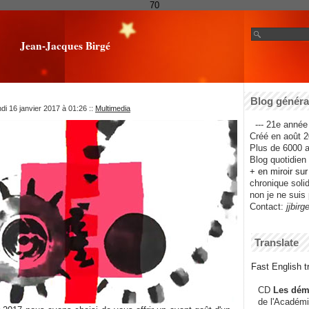
70
Jean-Jacques Birgé
Blog général
di 16 janvier 2017 à 01:26
::
Multimedia
--- 21e année 
Créé en août 2
Plus de 6000 ar
Blog quotidien f
+ en miroir su
chronique solida
non je ne suis 
Contact:
jjbirg
Translate
Fast English tr
CD
Les dém
de l'Académi