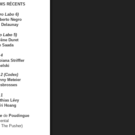
MS RÉCENTS
ro Labo 6)
berto Negro
 Delaunay
ro Labo 5)
lène Duret
e Saada
 4
iana Striffler
elski
2 (Codex)
nny Meteier
esbrosses
 1
thias Lévy
ri Hoang
ve
de
Poudingue
ental
. The Pusher)