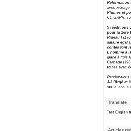
Reformation
avec F.Gorgé
Plumes et po
CD GRRR,
su
5 rééditions 
pour la 1ère 
Rideau !
(198
salaire égal
(
contes font 
L'homme à l
glace à trois 
Carnage
(1985
toutes avec d
Rendez-vous
J-J.Birgé et 
sur le label a
Translate
Fast English tr
Articles ré