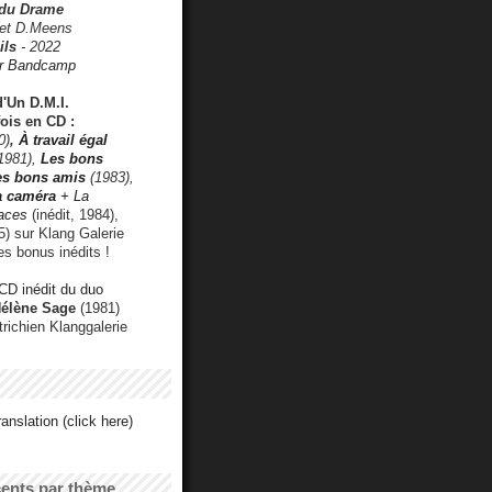
 du Drame
 et D.Meens
ils
- 2022
r Bandcamp
d'Un D.M.I.
fois en CD :
0)
,
À travail égal
1981),
Les bons
les bons amis
(1983),
a caméra
+ La
faces
(inédit, 1984),
) sur Klang Galerie
es bonus inédits !
CD inédit du duo
Hélène Sage
(1981)
utrichien Klanggalerie
anslation (click here)
cents par thème