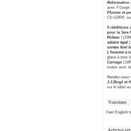
Reformation
avec F.Gorgé
Plumes et po
CD GRRR,
su
5 rééditions 
pour la 1ère 
Rideau !
(198
salaire égal
(
contes font 
L'homme à l
glace à trois 
Carnage
(1985
toutes avec d
Rendez-vous
J-J.Birgé et 
sur le label a
Translate
Fast English tr
Articles ré