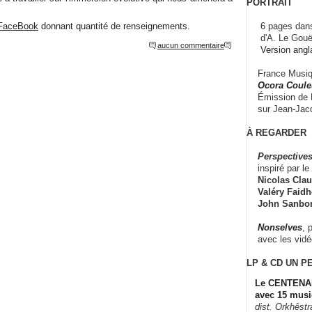
PORTRAIT
6 pages dans
FaceBook
donnant quantité de renseignements.
d'A. Le Gouë
aucun commentaire
Version angl
France Musiqu
Ocora Couleu
Émission de F
sur Jean-Jacq
À REGARDER
Perspectives
inspiré par le 
Nicolas Claus
Valéry Faidhe
John Sanbo
Nonselves
, 
avec les vid
LP & CD
UN P
Le CENTENAI
avec 15 musi
dist. Orkhêst