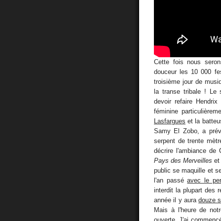
Cette fois nous seron
douceur les 10 000 fe
troisième jour de musi
la transe tribale ! Le 
devoir refaire Hendri
féminine particulièrem
Lasfargues
et la batteu
Samy El Zobo, a prév
serpent de trente mètr
décrire l'ambiance de
Pays des Merveilles
e
public se maquille et s
l'an passé
avec le pe
interdit la plupart des
année il y aura
douze 
Mais à l'heure de not
ouverte. J'ai commencé 