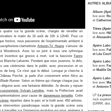
AUTRES ALBU
Album (Apé
live avec
Ro
et
Catherine
Titres (Apé
s quatre sur la grande scène, chargés de réveiller en
live avec
Hé
stivaliers le matin du 16 août de 10h à 12h40. Pour ce
et
Alexandr
que festive, nous passerons de l'expérimentale ambient à
Apéro Labo
saxophoniste-clarinettiste
Antonin-Tri Hoang
s'amuse de
live avec
Fab
x à Woodstock. Avec lui se joint à nous une rythmique
et
Léa Ciech
ent inventive qui groove à mort, soit la bassiste
Fanny
se Blanche Lafuente. Pendant que nous jouerons, le dirlo,
Apéro Labo 
live avec
Fa
u une cérémonie dans le public avec procession et un
et
Maëlle D
es de long. Ce n'est que le début. Lorsque je cherche à
 Château Perché, je parle d'un croisement entre
Alice au
Apéro Labo
t
Blade Runner
. Selon un thème qui change chaque jour, le
live avec
Ma
e déguise avec une fantaisie débridée. Je devais y rejouer
et
Antonin-T
rcussionniste Sylvain Lemêtre
, mais la Préfecture avait
LP
La preu
 représentations pour cause de
dangereuse tempête
. Cette
rock expérim
scènes
réparties dans le parc et la forêt avec 450 artistes.
(GRRR, dist
re intervention paradisiaque seule la grande scène sera
à travailler sur l'immersion évolutive qui nous amènera à