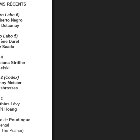
MS RÉCENTS
ro Labo 6)
berto Negro
 Delaunay
ro Labo 5)
lène Duret
e Saada
 4
iana Striffler
elski
2 (Codex)
nny Meteier
esbrosses
 1
thias Lévy
ri Hoang
ve
de
Poudingue
ental
. The Pusher)