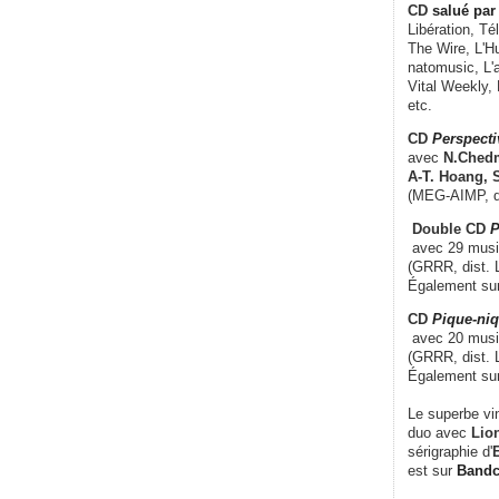
CD
salué par 
Libération, Té
The Wire, L'H
natomusic, L'a
Vital Weekly,
etc.
CD
Perspecti
avec
N.Chedm
A-T. Hoang, 
(MEG-AIMP, d
Double CD
P
avec 29 music
(GRRR, dist. L
Également su
CD
Pique-niq
avec 20 musi
(GRRR, dist. 
Également su
Le superbe vi
duo avec
Lion
sérigraphie d'
E
est sur
Band