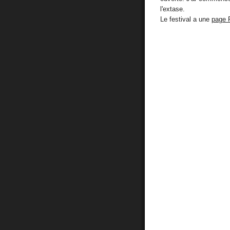
l'extase.
Le festival a une
page 