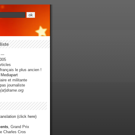
iste
---
005
ticles
rançais le plus ancien !
r Mediapart
ire et militante
pas journaliste
e(at)drame.org
anslation (click here)
ents
, Grand Prix
e Charles Cros