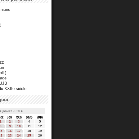
inions
D
azz
ton
ll.)
mage
 JJB
du XXIIe siècle
jour
«
janvier 2020
»
er
jeu
ven
sam
dim
1
2
3
4
5
8
9
10
11
12
15
16
17
18
19
22
23
24
25
26