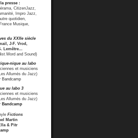
la presse :
lérama, CitizenJazz,
umanité, Impro Jazz,
utre quotidien,
 France Musique,
ves du XXIIe siècle
ail, J-F. Vrod,
S. Lemêtre
...
ist.Word and Sound)
ique-nique au labo
iennes et musiciens
es Allumés du Jazz)
r
Bandcamp
ue au labo 3
ciennes et musiciens
Les Allumés du Jazz)
r
Bandcamp
nyle
Fictions
el Martin
lla & Pitr
camp