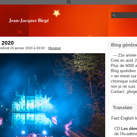
70
Jean-Jacques Birgé
 2020
Blog général
ndredi 24 janvier 2020 à 00:00
::
Musique
--- 21e année 
Créé en août 2
Plus de 6000 ar
Blog quotidien f
+ en miroir su
chronique solida
non je ne suis 
Contact:
jjbirg
Translate
Fast English tr
CD
Les dém
de l'Académi