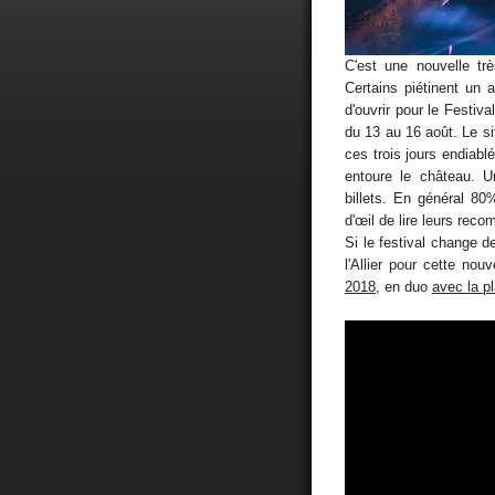
C'est une nouvelle tr
Certains piétinent un an
d'ouvrir pour le Festiva
du 13 au 16 août. Le si
ces trois jours endiabl
entoure le château. U
billets. En général 8
d'œil de lire leurs reco
Si le festival change d
l'Allier pour cette nou
2018
, en duo
avec la p