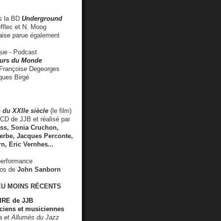
 la BD
Underground
fflec et N. Moog
aise
parue également
e - Podcast
rs du Monde
rançoise Degeorges
ues Birgé
 du XXIIe siècle
(le film)
CD de JJB et réalisé par
s, Sonia Cruchon,
rbe, Jacques Perconte,
rn
,
Eric Vernhes
...
performance
éos de
John Sanborn
EU MOINS RÉCENTS
RE de JJB
ciens et musiciennes
ra et Allumés du Jazz