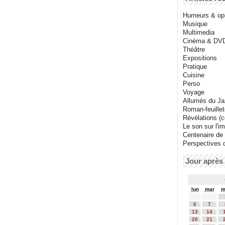
Humeurs & op
Musique
Multimedia
Cinéma & DV
Théâtre
Expositions
Pratique
Cuisine
Perso
Voyage
Allumés du J
Roman-feuille
Révélations (co
Le son sur l'i
Centenaire de
Perspectives 
Jour après 
lun
mar
m
6
7
13
14
20
21