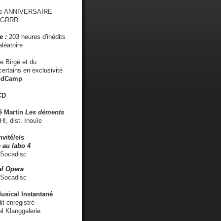
me ANNIVERSAIRE
s GRRR
e :
203 heures d'inédits
léatoire
e Birgé et du
ertains en exclusivité
ndCamp
CD
é
Martin
Les déments
 dist. Inouïe
nvité/e/s
 au labo 4
 Socadisc
l Opera
 Socadisc
sical Instantané
dit enregistré
el Klanggalerie