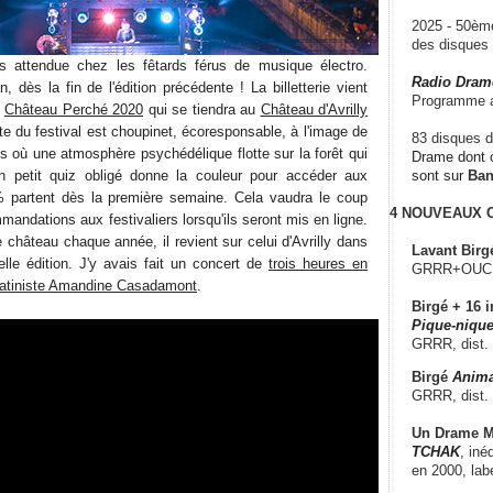
2025 - 50è
des disque
ès attendue chez les fêtards férus de musique électro.
Radio Dram
, dès la fin de l'édition précédente ! La billetterie vient
Programme a
l
Château Perché 2020
qui se tiendra au
Château d'Avrilly
te du festival est choupinet, écoresponsable, à l'image de
83 disques d
és où une atmosphère psychédélique flotte sur la forêt qui
Drame dont c
n petit quiz obligé donne la couleur pour accéder aux
sont sur
Ba
0% partent dès la première semaine. Cela vaudra le coup
4 NOUVEAUX
mmandations aux festivaliers lorsqu'ils seront mis en ligne.
e château chaque année, il revient sur celui d'Avrilly dans
Lavant Birg
velle édition. J'y avais fait un concert de
trois heures en
GRRR+OUCH!,
latiniste Amandine Casadamont
.
Birgé + 16 i
Pique-nique
GRRR, dist.
Birgé
Anima
GRRR, dist.
Un Drame Mu
TCHAK
, iné
en 2000, lab