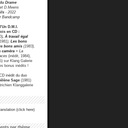
 du Drame
 et D.Meens
ils
- 2022
r Bandcamp
d'Un D.M.I.
fois en CD :
0)
,
À travail égal
1981),
Les bons
les bons amis
(1983),
a caméra
+ La
faces
(inédit, 1984),
) sur Klang Galerie
es bonus inédits !
CD inédit du duo
Hélène Sage
(1981)
utrichien Klanggalerie
anslation (click here)
cents par thème