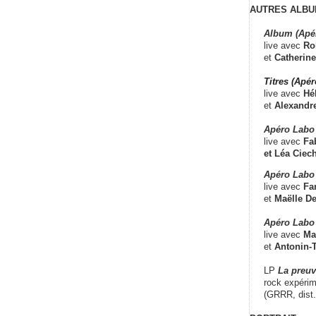
AUTRES ALBU
Album (Apé
live avec
Ro
et
Catherine
Titres (Apé
live avec
Hé
et
Alexandr
Apéro Labo
live avec
Fab
et
Léa Ciech
Apéro Labo 
live avec
Fa
et
Maëlle D
Apéro Labo
live avec
Ma
et
Antonin-T
LP
La preu
rock expérim
(GRRR, dist