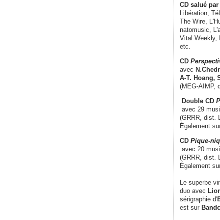
CD
salué par 
Libération, Té
The Wire, L'H
natomusic, L'a
Vital Weekly,
etc.
CD
Perspecti
avec
N.Chedm
A-T. Hoang, 
(MEG-AIMP, d
Double CD
P
avec 29 music
(GRRR, dist. L
Également su
CD
Pique-niq
avec 20 musi
(GRRR, dist. 
Également su
Le superbe vi
duo avec
Lion
sérigraphie d'
E
est sur
Band