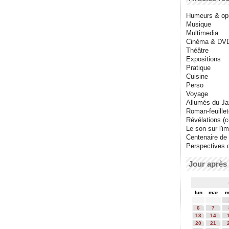
Humeurs & op
Musique
Multimedia
Cinéma & DV
Théâtre
Expositions
Pratique
Cuisine
Perso
Voyage
Allumés du J
Roman-feuille
Révélations (co
Le son sur l'i
Centenaire de
Perspectives 
Jour après 
lun
mar
m
6
7
13
14
20
21