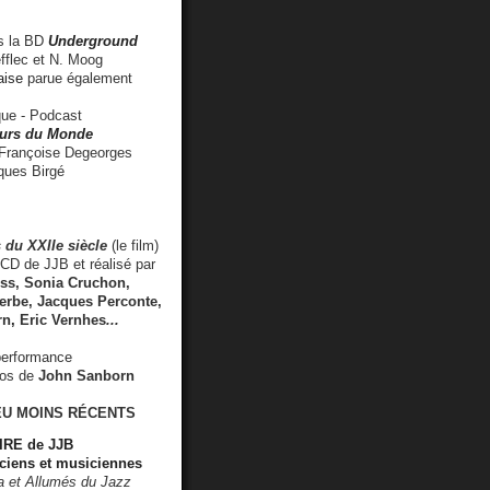
 la BD
Underground
fflec et N. Moog
aise
parue également
e - Podcast
rs du Monde
rançoise Degeorges
ues Birgé
 du XXIIe siècle
(le film)
CD de JJB et réalisé par
s, Sonia Cruchon,
rbe, Jacques Perconte,
rn
,
Eric Vernhes
...
performance
éos de
John Sanborn
EU MOINS RÉCENTS
RE de JJB
ciens et musiciennes
ra et Allumés du Jazz