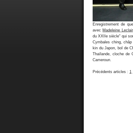
Enregistrement de qu
avec
Madeleine Leclair
du XXIIe siècle" qui sor
Cymbales ching, châp 
kin du Japon, bol de C
Thaïlande, cloche de C
Cameroun.
Précédents articles :
1