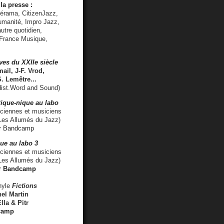
la presse :
lérama, CitizenJazz,
umanité, Impro Jazz,
utre quotidien,
 France Musique,
ves du XXIIe siècle
ail, J-F. Vrod,
S. Lemêtre
...
ist.Word and Sound)
ique-nique au labo
iennes et musiciens
es Allumés du Jazz)
r
Bandcamp
ue au labo 3
ciennes et musiciens
Les Allumés du Jazz)
r
Bandcamp
nyle
Fictions
el Martin
lla & Pitr
camp