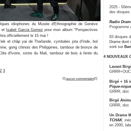
2025 - 50è
des disque
Radio Dram
elques idiophones du Musée d'Ethnographie de Genève
Programme a
et
Isabel Garcia Gomez
pour mon album "Perspectives
tira officiellement le 15 mai !
83 disques d
lek et châp yai de Thaïlande, cymbales jota d’Inde, bol
Drame dont c
sont sur
Ba
hine, gong chinois des Philippines, tambour de bronze de
ôte d'Ivoire, sistre du Mali, tambour de bois à fente du
4 NOUVEAUX
Lavant Birg
2
3
GRRR+OUCH!,
aucun commentaire
Birgé + 16 i
Pique-nique
GRRR, dist.
Birgé
Anima
GRRR, dist.
Un Drame Mu
TCHAK
, iné
en 2000, lab