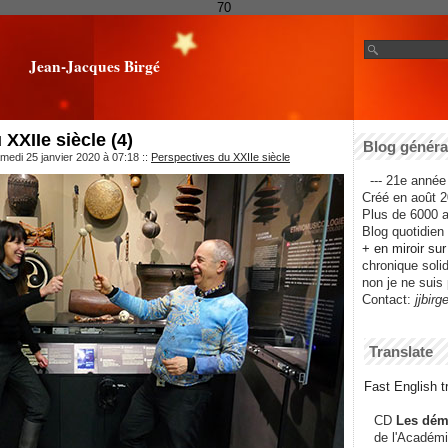
70
Jean-Jacques Birgé
XXIIe siècle (4)
Blog général
medi 25 janvier 2020 à 07:18
::
Perspectives du XXIIe siècle
--- 21e année 
Créé en août 2
Plus de 6000 ar
Blog quotidien f
+ en miroir su
chronique solida
non je ne suis 
Contact:
jjbirg
Translate
Fast English tr
CD
Les dém
de l'Académi