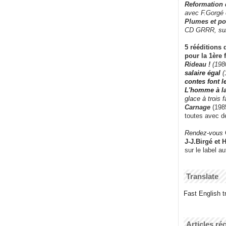
Reformation
avec F.Gorgé
Plumes et po
CD GRRR,
su
5 rééditions 
pour la 1ère 
Rideau !
(198
salaire égal
(
contes font 
L'homme à l
glace à trois 
Carnage
(1985
toutes avec d
Rendez-vous
J-J.Birgé et 
sur le label a
Translate
Fast English tr
Articles ré