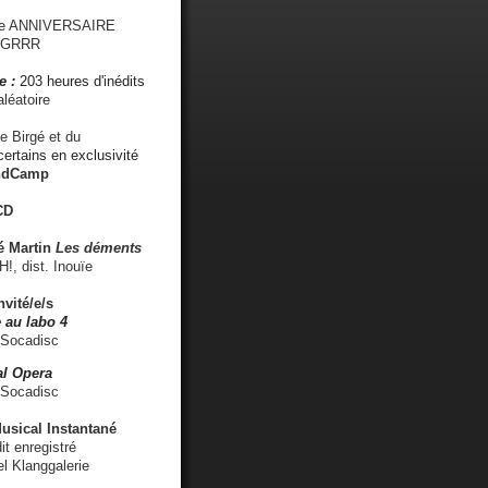
me ANNIVERSAIRE
s GRRR
e :
203 heures d'inédits
léatoire
e Birgé et du
ertains en exclusivité
ndCamp
CD
é
Martin
Les déments
 dist. Inouïe
nvité/e/s
 au labo 4
 Socadisc
l Opera
 Socadisc
sical Instantané
dit enregistré
el Klanggalerie