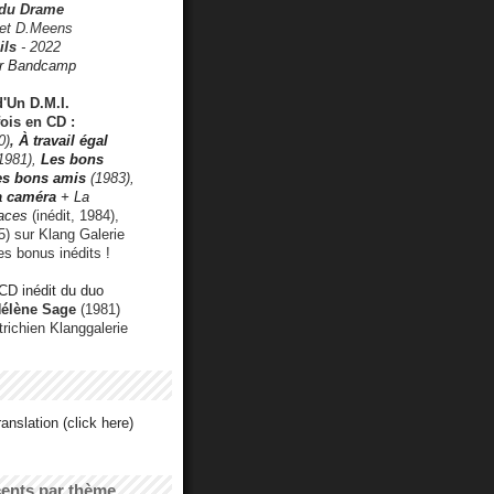
 du Drame
 et D.Meens
ils
- 2022
r Bandcamp
d'Un D.M.I.
fois en CD :
0)
,
À travail égal
1981),
Les bons
les bons amis
(1983),
a caméra
+ La
faces
(inédit, 1984),
) sur Klang Galerie
es bonus inédits !
CD inédit du duo
Hélène Sage
(1981)
utrichien Klanggalerie
anslation (click here)
cents par thème