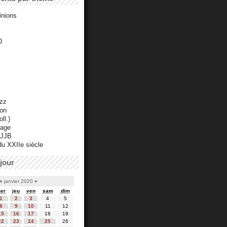
inions
D
azz
ton
ll.)
mage
 JJB
du XXIIe siècle
jour
«
janvier 2020
»
er
jeu
ven
sam
dim
1
2
3
4
5
8
9
10
11
12
15
16
17
18
19
22
23
24
25
26