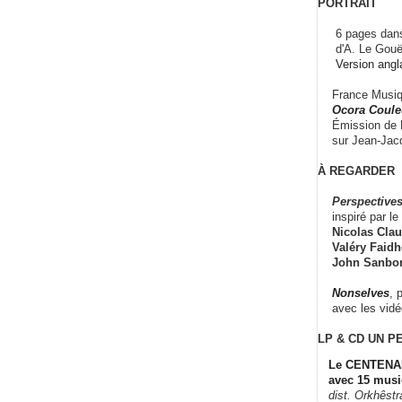
PORTRAIT
6 pages dans
d'A. Le Gouë
Version angl
France Musiqu
Ocora Couleu
Émission de F
sur Jean-Jacq
À REGARDER
Perspectives
inspiré par le 
Nicolas Claus
Valéry Faidhe
John Sanbo
Nonselves
, 
avec les vid
LP & CD
UN P
Le CENTENAI
avec 15 musi
dist. Orkhêst