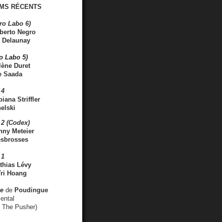
MS RÉCENTS
ro Labo 6)
berto Negro
 Delaunay
ro Labo 5)
lène Duret
e Saada
 4
iana Striffler
elski
2 (Codex)
nny Meteier
esbrosses
 1
thias Lévy
ri Hoang
ve
de
Poudingue
ental
. The Pusher)