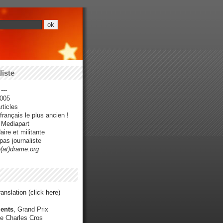
iste
---
005
ticles
rançais le plus ancien !
r Mediapart
ire et militante
pas journaliste
e(at)drame.org
anslation (click here)
ents
, Grand Prix
e Charles Cros