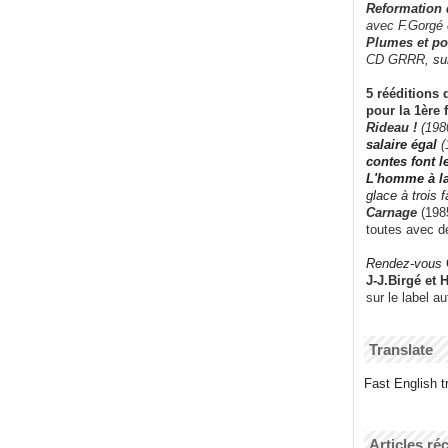
Reformation
avec F.Gorgé
Plumes et po
CD GRRR,
su
5 rééditions 
pour la 1ère 
Rideau !
(198
salaire égal
(
contes font 
L'homme à l
glace à trois 
Carnage
(1985
toutes avec d
Rendez-vous
J-J.Birgé et 
sur le label a
Translate
Fast English tr
Articles ré