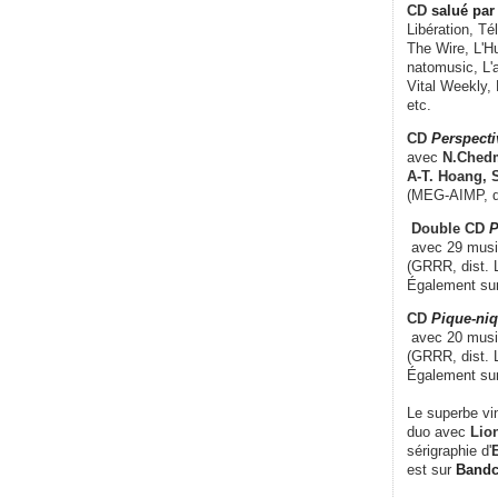
CD
salué par 
Libération, Té
The Wire, L'H
natomusic, L'a
Vital Weekly,
etc.
CD
Perspecti
avec
N.Chedm
A-T. Hoang, 
(MEG-AIMP, d
Double CD
P
avec 29 music
(GRRR, dist. L
Également su
CD
Pique-niq
avec 20 musi
(GRRR, dist. 
Également su
Le superbe vi
duo avec
Lion
sérigraphie d'
E
est sur
Band