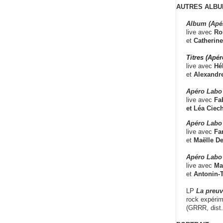
AUTRES ALBU
Album (Apé
live avec
Ro
et
Catherine
Titres (Apé
live avec
Hé
et
Alexandr
Apéro Labo
live avec
Fab
et
Léa Ciech
Apéro Labo 
live avec
Fa
et
Maëlle D
Apéro Labo
live avec
Ma
et
Antonin-T
LP
La preu
rock expérim
(GRRR, dist