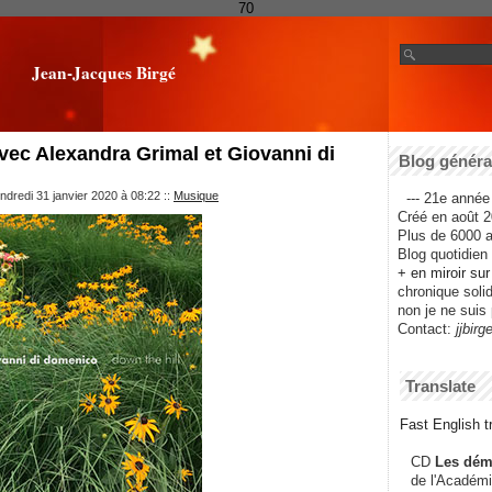
70
Jean-Jacques Birgé
vec Alexandra Grimal et Giovanni di
Blog général
ndredi 31 janvier 2020 à 08:22
::
Musique
--- 21e année 
Créé en août 2
Plus de 6000 ar
Blog quotidien f
+ en miroir su
chronique solida
non je ne suis 
Contact:
jjbirg
Translate
Fast English tr
CD
Les dém
de l'Académi