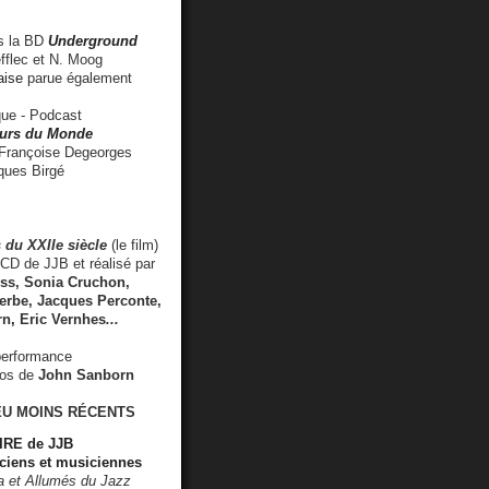
 la BD
Underground
fflec et N. Moog
aise
parue également
e - Podcast
rs du Monde
rançoise Degeorges
ues Birgé
 du XXIIe siècle
(le film)
CD de JJB et réalisé par
s, Sonia Cruchon,
rbe, Jacques Perconte,
rn
,
Eric Vernhes
...
performance
éos de
John Sanborn
EU MOINS RÉCENTS
RE de JJB
ciens et musiciennes
ra et Allumés du Jazz