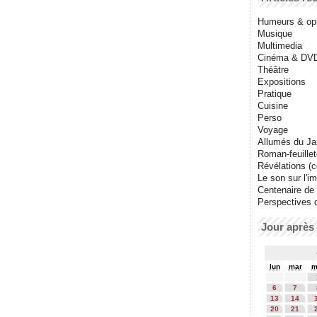
Humeurs & op
Musique
Multimedia
Cinéma & DV
Théâtre
Expositions
Pratique
Cuisine
Perso
Voyage
Allumés du J
Roman-feuille
Révélations (co
Le son sur l'i
Centenaire de
Perspectives 
Jour après 
lun
mar
m
6
7
13
14
20
21