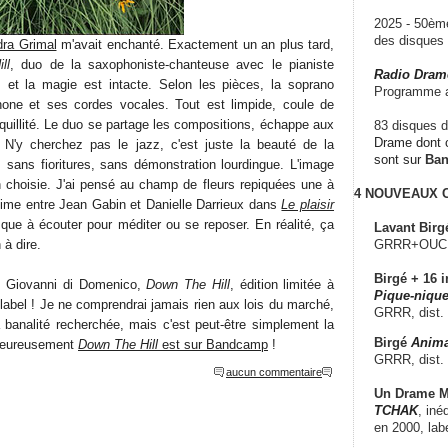
2025 - 50è
des disque
ra Grimal
m'avait enchanté. Exactement un an plus tard,
ll
, duo de la saxophoniste-chanteuse avec le pianiste
Radio Dram
, et la magie est intacte. Selon les pièces, la soprano
Programme a
phone et ses cordes vocales. Tout est limpide, coule de
quillité. Le duo se partage les compositions, échappe aux
83 disques d
Drame dont c
t. N'y cherchez pas le jazz, c'est juste la beauté de la
sont sur
Ba
 sans fioritures, sans démonstration lourdingue. L'image
n choisie. J'ai pensé au champ de fleurs repiquées une à
4 NOUVEAUX
ime entre Jean Gabin et Danielle Darrieux dans
Le plaisir
ue à écouter pour méditer ou se reposer. En réalité, ça
Lavant Birg
 à dire.
GRRR+OUCH!,
Birgé + 16 i
t Giovanni di Domenico,
Down The Hill
, édition limitée à
Pique-nique
label ! Je ne comprendrai jamais rien aux lois du marché,
GRRR, dist.
 banalité recherchée, mais c'est peut-être simplement la
Birgé
Anima
. Heureusement
Down The Hill
est sur Bandcamp
!
GRRR, dist.
aucun commentaire
Un Drame Mu
TCHAK
, iné
en 2000, lab