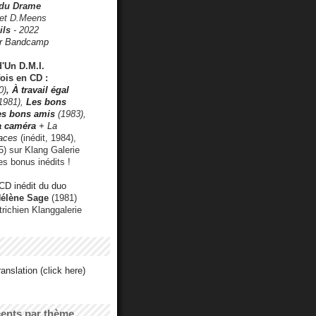
 du Drame
 et D.Meens
ils
- 2022
r Bandcamp
d'Un D.M.I.
fois en CD :
0)
,
À travail égal
1981),
Les bons
les bons amis
(1983),
a caméra
+ La
faces
(inédit, 1984),
) sur Klang Galerie
es bonus inédits !
CD inédit du duo
Hélène Sage
(1981)
utrichien Klanggalerie
anslation (click here)
cents par thème