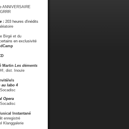
me ANNIVERSAIRE
s GRRR
e :
203 heures d'inédits
léatoire
e Birgé et du
ertains en exclusivité
ndCamp
CD
é
Martin
Les déments
 dist. Inouïe
nvité/e/s
 au labo 4
 Socadisc
l Opera
 Socadisc
sical Instantané
dit enregistré
el Klanggalerie