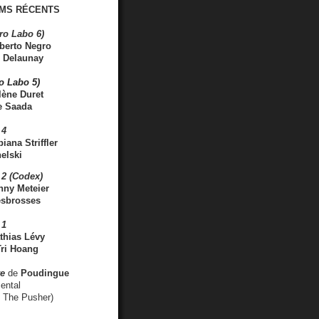
MS RÉCENTS
ro Labo 6)
berto Negro
 Delaunay
ro Labo 5)
lène Duret
e Saada
 4
iana Striffler
elski
2 (Codex)
nny Meteier
esbrosses
 1
thias Lévy
ri Hoang
ve
de
Poudingue
ental
. The Pusher)