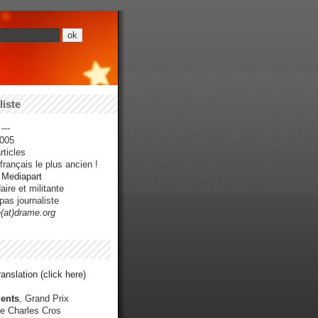
iste
---
005
ticles
rançais le plus ancien !
r Mediapart
ire et militante
pas journaliste
e(at)drame.org
anslation (click here)
ents
, Grand Prix
e Charles Cros