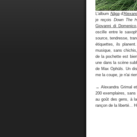
L'album
Nāga
d'
Alexand
je reçois
Down The Hi
Giovanni di Domenico
oscille entre le saxo
source, tendresse, tran
étiquettes, ils planen
musique, sans chichis,
de la pochette est bie
une dans la scène subl
de Max Ophüls. Un disq
me la coupe, je n'ai rien
→ Alexandra Grimal e
200 exemplaires, sans 
au goût des gens, à la
rançon de la liberté..