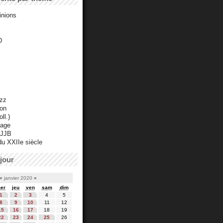
inions
D
azz
ton
ll.)
mage
 JJB
du XXIIe siècle
jour
«
janvier 2020
»
er
jeu
ven
sam
dim
1
2
3
4
5
8
9
10
11
12
15
16
17
18
19
22
23
24
25
26