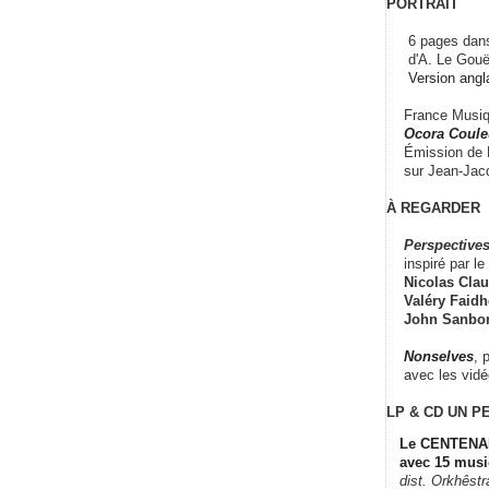
PORTRAIT
6 pages dans
d'A. Le Gouë
Version angl
France Musiqu
Ocora Couleu
Émission de F
sur Jean-Jacq
À REGARDER
Perspectives
inspiré par le 
Nicolas Claus
Valéry Faidhe
John Sanbo
Nonselves
, 
avec les vid
LP & CD
UN P
Le CENTENAI
avec 15 musi
dist. Orkhêst