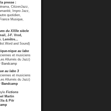
la presse :
lérama, CitizenJazz,
umanité, Impro Jazz,
utre quotidien,
 France Musique,
ves du XXIIe siècle
ail, J-F. Vrod,
S. Lemêtre
...
ist.Word and Sound)
ique-nique au labo
iennes et musiciens
es Allumés du Jazz)
r
Bandcamp
ue au labo 3
ciennes et musiciens
Les Allumés du Jazz)
r
Bandcamp
nyle
Fictions
el Martin
lla & Pitr
camp