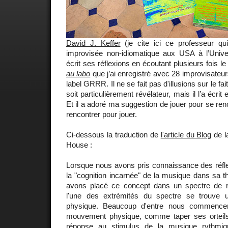
David J. Keffer
(je cite ici ce professeur qu
improvisée non-idiomatique aux USA à l’Univ
écrit ses réflexions en écoutant plusieurs fois 
au labo
que j’ai enregistré avec 28 improvisateurs
label GRRR. Il ne se fait pas d'illusions sur le f
soit particulièrement révélateur, mais il l’a écri
Et il a adoré ma suggestion de jouer pour se ren
rencontrer pour jouer.
Ci-dessous la traduction de
l'article du Blog
de l
House :
Lorsque nous avons pris connaissance des réfle
la "cognition incarnée" de la musique dans sa t
avons placé ce concept dans un spectre de 
l'une des extrémités du spectre se trouve
physique. Beaucoup d'entre nous commence
mouvement physique, comme taper ses orteils
réponse au stimulus de la musique rythmiq