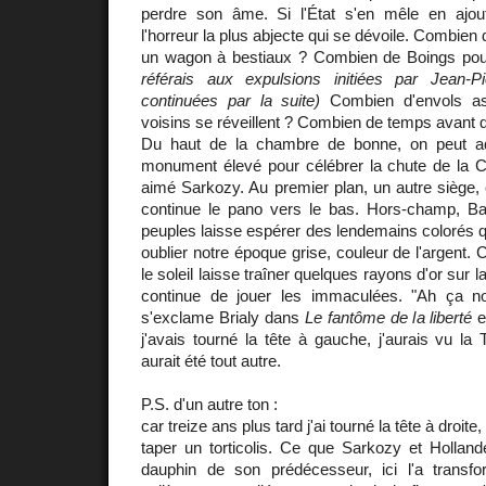
perdre son âme. Si l'État s'en mêle en ajou
l'horreur la plus abjecte qui se dévoile. Combien
un wagon à bestiaux ? Combien de Boings pour 
référais aux expulsions initiées par Jean-
continuées par la suite)
Combien d'envols as
voisins se réveillent ? Combien de temps avant q
Du haut de la chambre de bonne, on peut a
monument élevé pour célébrer la chute de la 
aimé Sarkozy. Au premier plan, un autre siège,
continue le pano vers le bas. Hors-champ, Bar
peuples laisse espérer des lendemains colorés qu
oublier notre époque grise, couleur de l'argent.
le soleil laisse traîner quelques rayons d'or sur 
continue de jouer les immaculées. "Ah ça n
s'exclame Brialy dans
Le fantôme de la liberté
e
j'avais tourné la tête à gauche, j'aurais vu la T
aurait été tout autre.
P.S. d'un autre ton :
car treize ans plus tard j'ai tourné la tête à droite
taper un torticolis. Ce que Sarkozy et Hollan
dauphin de son prédécesseur, ici l'a transfo