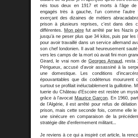
nés tous deux en 1917 et morts à l'âge de 
engagés très à gauche, l'un comme l'autre f
exerçant des dizaines de métiers abracadabran
prison à plusieurs reprises, c'est dans des
différentes.
Mon père
fut arrêté par les Nazis p
jusqu'à ne peser plus que 34 kilos, puis par les 
pour avoir travaillé dans un service allemand av
son chef londonien. Il avait heureusement sauté 
vers les camps de la mort où avait fini mon gran
Girard, le vrai nom de
Georges Arnaud
, resta
Périgueux, accusé d'avoir assassiné à la serpe
une domestique. Les conditions d'incarcéra
épouvantables que dix codétenus moururent d
surtout se profilait inéluctablement la guillotine.
tuerie du Château d'Escoire est restée un mystè
grâce à l'avocat
Maurice Garçon
. En 1960, par
de l'Algérie, il est arrêté pour refus de délati
prison, mais cette seconde fois, comme elle le
une sinécure en comparaison de la précédente
stratégie dite d'enfermement militant...
Je reviens à ce qui a inspiré cet article, la re