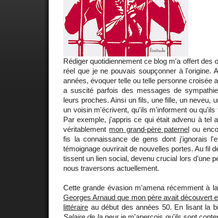
Rédiger quotidiennement ce blog m'a offert des 
réel que je ne pouvais soupçonner à l'origine.
années, évoquer telle ou telle personne croisée 
a suscité parfois des messages de sympathie
leurs proches. Ainsi un fils, une fille, un neveu,
un voisin m'écrivent, qu'ils m'informent ou qu'ils 
Par exemple, j'appris ce qui était advenu à tel a
véritablement
mon grand-père paternel
ou encor
fis la connaissance de gens dont j'ignorais l'
témoignage ouvrirait de nouvelles portes. Au fil 
tissent un lien social, devenu crucial lors d'une
nous traversons actuellement.
Cette grande évasion m'amena récemment à la re
Georges Arnaud que mon père avait découvert et d
littéraire
au début des années 50. En lisant la bi
Salaire de la peur
je m'aperçois qu'ils sont contem