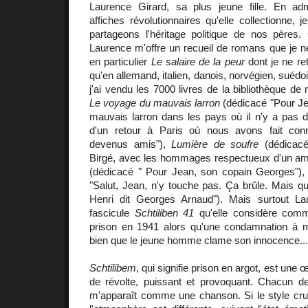
Laurence Girard, sa plus jeune fille. En ad
affiches révolutionnaires qu'elle collectionne
partageons l'héritage politique de nos père
Laurence m'offre un recueil de romans que je n
en particulier
Le salaire de la peur
dont je ne re
qu'en allemand, italien, danois, norvégien, suédoi
j'ai vendu les 7000 livres de la bibliothèque de
Le voyage du mauvais larron
(dédicacé "Pour Je
mauvais larron dans les pays où il n'y a pas d'a
d'un retour à Paris où nous avons fait co
devenus amis"),
Lumière de soufre
(dédicac
Birgé, avec les hommages respectueux d'un am
(dédicacé " Pour Jean, son copain Georges")
"Salut, Jean, n'y touche pas. Ça brûle. Mais 
Henri dit Georges Arnaud"). Mais surtout Lau
fascicule
Schtiliben 41
qu'elle considère comme
prison en 1941 alors qu'une condamnation à m
bien que le jeune homme clame son innocence...
Schtilibem
, qui signifie prison en argot, est une 
de révolte, puissant et provoquant. Chacun de
m'apparaît comme une chanson. Si le style cru 