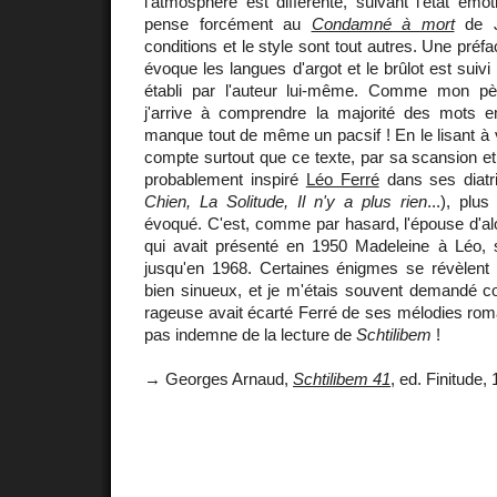
l'atmosphère est différente, suivant l'état ém
pense forcément au
Condamné à mort
de J
conditions et le style sont tout autres. Une préf
évoque les langues d'argot et le brûlot est suivi
établi par l'auteur lui-même. Comme mon pèr
j'arrive à comprendre la majorité des mots 
manque tout de même un pacsif ! En le lisant à 
compte surtout que ce texte, par sa scansion et 
probablement inspiré
Léo Ferré
dans ses diatr
Chien, La Solitude, Il n'y a plus rien
...), pl
évoqué. C'est, comme par hasard, l'épouse d'a
qui avait présenté en 1950 Madeleine à Léo
jusqu'en 1968. Certaines énigmes se révèlent
bien sinueux, et je m'étais souvent demandé 
rageuse avait écarté Ferré de ses mélodies rom
pas indemne de la lecture de
Schtilibem
!
→ Georges Arnaud,
Schtilibem 41
, ed. Finitude, 