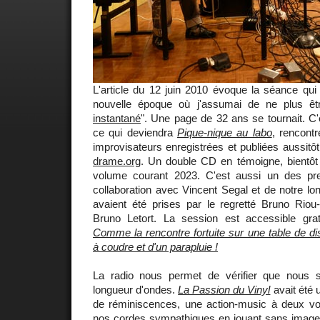
L'article du 12 juin 2010 évoque la séance qui
nouvelle époque où j'assumai de ne plus êt
instantané
". Une page de 32 ans se tournait. C'
ce qui deviendra
Pique-nique au labo
, rencont
improvisateurs enregistrées et publiées aussitô
drame.org
. Un double CD en témoigne, bientôt
volume courant 2023. C'est aussi un des pre
collaboration avec Vincent Segal et de notre lo
avaient été prises par le regretté Bruno Riou-M
Bruno Letort. La session est accessible grat
Comme la rencontre fortuite sur une table de d
à coudre et d'un parapluie !
La radio nous permet de vérifier que nou
longueur d'ondes.
La Passion du Vinyl
avait été 
de réminiscences, une action-music à deux vo
nos cordes sympathiques en jouant sans image