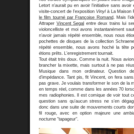
Letort n'aurait pu en avoir l'initiative sans avoi
visite-concert de l'exposition
Vinyl
à La Maison R
le film tourné par Françoise Romand
. Mais l'i
Attraper
Vincent Segal
entre deux trains lui se
violoncelliste et moi avons instantanément sau
n'avoir jamais répété ensemble, nous nous éti
pochettes de disques de la collection Schraene
répété ensemble, nous avons hoché la tête p
étions prêts. L'enregistrement tournait.
Tout était très doux. Comme la nuit. Nous avio
brancher la mixette, mais surtout à ne pas réu
Musique dans mon ordinateur. Question de 
d'impédance. Tant pis, fit Vincent, on fera sans
pas grave. Je voulais transformer le son de la 
en temps réel, comme dans les années 70 lorsqu
mes radiophonies. Il est comique de voir tout 
question sans qu'aucun stress ne s'en déga
donc dans une suite de mouvements courts dont 
fil rouge, avec en option majeure une amb
nocturne "tapageur".