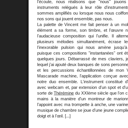
l'écoute, nous réalisons que "nous" jouon
instruments relégués à leur rôle d'instrument
sommes amplifiés ou lorsque nous nous coiffon
nos sons qui jouent ensemble, pas nous.
La palette de Vincent me fait penser à un mo
élément a sa forme, son timbre, et l'œuvre n'
l'audacieuse composition qui l'unifie. Il alter
plusieurs mélodies simultanément, écrase 
l'inexorable pulsion qui nous amène jusqu'
puisque ces compositions "instantanées" ont ét
quelques jours. Débarrassé de mes claviers, 
lequel j'ai ajouté deux banques de sons personnel
et les percussions échantillonnées de mon 
Mascarade machine, l'application conçue av
notre duo ensemble. L'instrument constitué d'
avec webcam et, par extension d'un spot et d'
sorte de
Thérémine
du XXIème siècle que l'on c
mains à la manière d'un montreur de marionn
l'appoint avec ma trompette à anche, une varine
musique de chambre se joue d'une jeune complic
doigt et à l'œil. [...]