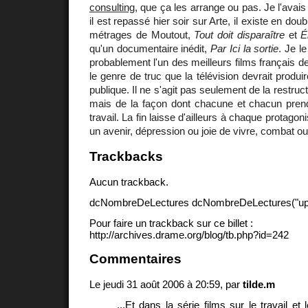
consulting
, que ça les arrange ou pas. Je l'avais
il est repassé hier soir sur Arte, il existe en do
métrages de Moutout,
Tout doit disparaître
et
É
qu'un documentaire inédit,
Par Ici la sortie
. Je l
probablement l'un des meilleurs films français d
le genre de truc que la télévision devrait produir
publique. Il ne s'agit pas seulement de la restruc
mais de la façon dont chacune et chacun prend 
travail. La fin laisse d'ailleurs à chaque protagoni
un avenir, dépression ou joie de vivre, combat o
Trackbacks
Aucun trackback.
dcNombreDeLectures dcNombreDeLectures("upd
Pour faire un trackback sur ce billet :
http://archives.drame.org/blog/tb.php?id=242
Commentaires
Le jeudi 31 août 2006 à 20:59, par
tilde.m
...Et dans la série films sur le travail et