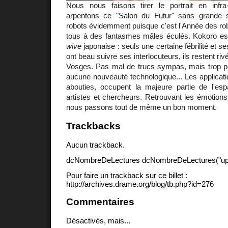
Nous nous faisons tirer le portrait en infra
arpentons ce "Salon du Futur" sans grande 
robots évidemment puisque c'est l'Année des rob
tous à des fantasmes mâles éculés. Kokoro e
wive
japonaise : seuls une certaine fébrilité et ses
ont beau suivre ses interlocuteurs, ils restent riv
Vosges. Pas mal de trucs sympas, mais trop pe
aucune nouveauté technologique... Les applicatio
abouties, occupent la majeure partie de l'es
artistes et chercheurs. Retrouvant les émotions
nous passons tout de même un bon moment.
Trackbacks
Aucun trackback.
dcNombreDeLectures dcNombreDeLectures("upd
Pour faire un trackback sur ce billet :
http://archives.drame.org/blog/tb.php?id=276
Commentaires
Désactivés, mais...