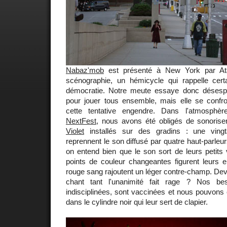
Nabaz'mob
est présenté à New York par Ata
scénographie, un hémicycle qui rappelle cert
démocratie. Notre meute essaye donc désesp
pour jouer tous ensemble, mais elle se confron
cette tentative engendre. Dans l'atmosphè
NextFest
, nous avons été obligés de sonoris
Violet
installés sur des gradins : une vin
reprennent le son diffusé par quatre haut-parleu
on entend bien que le son sort de leurs petits
points de couleur changeantes figurent leurs e
rouge sang rajoutent un léger contre-champ. Devr
chant tant l'unanimité fait rage ? Nos best
indisciplinées, sont vaccinées et nous pouvons e
dans le cylindre noir qui leur sert de clapier.