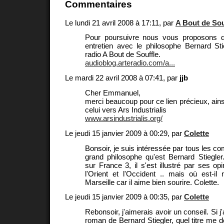
Commentaires
Le lundi 21 avril 2008 à 17:11, par
A Bout de Sou
Pour poursuivre nous vous proposons d
entretien avec le philosophe Bernard St
radio A Bout de Souffle.
audioblog.arteradio.com/a...
Le mardi 22 avril 2008 à 07:41, par
jjb
Cher Emmanuel,
merci beaucoup pour ce lien précieux, ains
celui vers Ars Industrialis
www.arsindustrialis.org/
Le jeudi 15 janvier 2009 à 00:29, par
Colette
Bonsoir, je suis intéressée par tous les c
grand philosophe qu'est Bernard Stiegler
sur France 3, il s'est illustré par ses op
l'Orient et l'Occident .. mais où est-il
Marseille car il aime bien sourire. Colette.
Le jeudi 15 janvier 2009 à 00:35, par
Colette
Rebonsoir, j'aimerais avoir un conseil. Si j
roman de Bernard Stiegler, quel titre me 