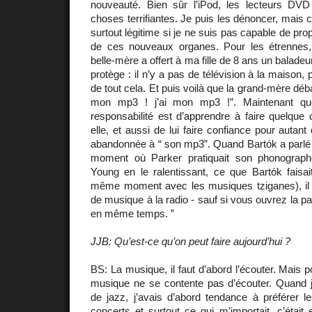
nouveauté. Bien sûr l’iPod, les lecteurs DV
choses terrifiantes. Je puis les dénoncer, mais ce
surtout légitime si je ne suis pas capable de pro
de ces nouveaux organes. Pour les étrennes,
belle-mère a offert à ma fille de 8 ans un baladeu
protège : il n’y a pas de télévision à la maison, 
de tout cela. Et puis voilà que la grand-mère débar
mon mp3 ! j’ai mon mp3 !”. Maintenant q
responsabilité est d’apprendre à faire quelque c
elle, et aussi de lui faire confiance pour autant
abandonnée à “ son mp3”. Quand Bartók a parlé 
moment où Parker pratiquait son phonograph
Young en le ralentissant, ce que Bartók faisait
même moment avec les musiques tziganes), il a
de musique à la radio - sauf si vous ouvrez la part
en même temps. ”
JJB: Qu’est-ce qu’on peut faire aujourd’hui ?
BS: La musique, il faut d’abord l’écouter. Mais 
musique ne se contente pas d’écouter. Quand j
de jazz, j’avais d’abord tendance à préférer l
concerts et surtout ce qui m’importait, c’était 