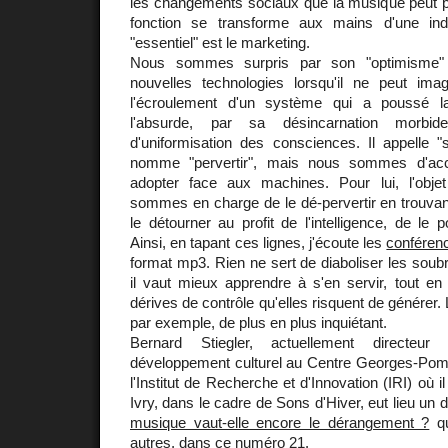
les changements sociaux que la musique peut 
fonction se transforme aux mains d'une ind
"essentiel" est le marketing.
Nous sommes surpris par son "optimisme" 
nouvelles technologies lorsqu'il ne peut im
l'écroulement d'un système qui a poussé la
l'absurde, par sa désincarnation morbid
d'uniformisation des consciences. Il appelle "
nomme "pervertir", mais nous sommes d'acc
adopter face aux machines. Pour lui, l'obje
sommes en charge de le dé-pervertir en trouvan
le détourner au profit de l'intelligence, de le 
Ainsi, en tapant ces lignes, j'écoute les
conférenc
format mp3. Rien ne sert de diaboliser les soub
il vaut mieux apprendre à s'en servir, tout en r
dérives de contrôle qu'elles risquent de générer.
par exemple, de plus en plus inquiétant.
Bernard Stiegler, actuellement directeu
développement culturel au Centre Georges-Pomp
l'Institut de Recherche et d'Innovation (IRI) où il
Ivry, dans le cadre de Sons d'Hiver, eut lieu un 
musique vaut-elle encore le dérangement ?
qu
autres, dans ce numéro 21.