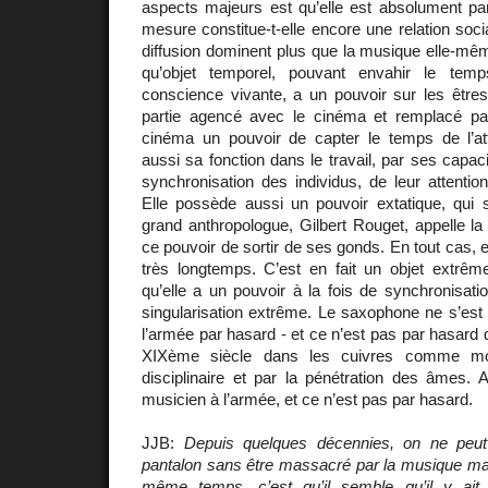
aspects majeurs est qu’elle est absolument par
mesure constitue-t-elle encore une relation soci
diffusion dominent plus que la musique elle-mê
qu’objet temporel, pouvant envahir le tem
conscience vivante, a un pouvoir sur les être
partie agencé avec le cinéma et remplacé pa
cinéma un pouvoir de capter le temps de l’at
aussi sa fonction dans le travail, par ses capac
synchronisation des individus, de leur attention
Elle possède aussi un pouvoir extatique, qui s
grand anthropologue, Gilbert Rouget, appelle la 
ce pouvoir de sortir de ses gonds. En tout cas, el
très longtemps. C’est en fait un objet extrê
qu’elle a un pouvoir à la fois de synchronisatio
singularisation extrême. Le saxophone ne s’est
l’armée par hasard - et ce n’est pas par hasard 
XIXème siècle dans les cuivres comme mo
disciplinaire et par la pénétration des âmes. 
musicien à l’armée, et ce n’est pas par hasard.
JJB:
Depuis quelques décennies, on ne peut 
pantalon sans être massacré par la musique mai
même temps, c’est qu’il semble qu’il y ait