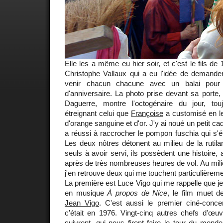
Elle les a même eu hier soir, et c'est le fils d
Christophe Vallaux qui a eu l'idée de demande
venir chacun chacune avec un balai pour
d'anniversaire. La photo prise devant sa porte, s
Daguerre, montre l'octogénaire du jour, tou
étreignant celui que
Françoise
a customisé en le
d'orange sanguine et d'or. J'y ai noué un petit c
a réussi à raccrocher le pompon fuschia qui s'é
Les deux nôtres détonent au milieu de la rutil
seuls à avoir servi, ils possèdent une histoire,
après de très nombreuses heures de vol. Au milie
j'en retrouve deux qui me touchent particulièreme
La première est Luce Vigo qui me rappelle que je
en musique
À propos de Nice
, le film muet d
Jean Vigo
. C'est aussi le premier ciné-conc
c'était en 1976. Vingt-cinq autres chefs d'œu
suivront, qui nous firent faire le tour du mo