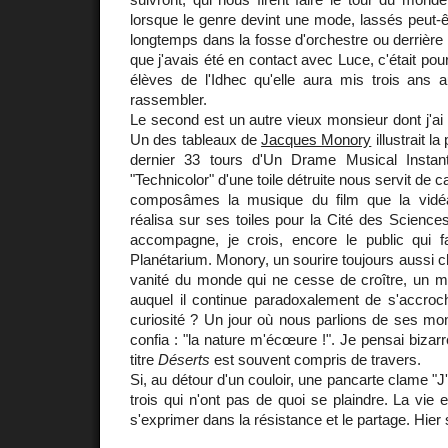
lorsque le genre devint une mode, lassés peut-êt
longtemps dans la fosse d'orchestre ou derrière l
que j'avais été en contact avec Luce, c'était pou
élèves de l'Idhec qu'elle aura mis trois ans a
rassembler.
Le second est un autre vieux monsieur dont j'ai t
Un des tableaux de
Jacques Monory
illustrait l
dernier 33 tours d'Un Drame Musical Instant
"Technicolor" d'une toile détruite nous servit de c
composâmes la musique du film que la vidéa
réalisa sur ses toiles pour la Cité des Sciences 
accompagne, je crois, encore le public qui f
Planétarium. Monory, un sourire toujours aussi c
vanité du monde qui ne cesse de croître, un mo
auquel il continue paradoxalement de s'accroch
curiosité ? Un jour où nous parlions de ses mo
confia : "la nature m'écœure !". Je pensai biza
titre
Déserts
est souvent compris de travers.
Si, au détour d'un couloir, une pancarte clame "J'
trois qui n'ont pas de quoi se plaindre. La vie e
s'exprimer dans la résistance et le partage. Hier 