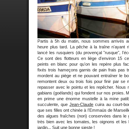
Partis à 5h du matin, nous sommes arrivés a
heure plus tard. La pêche à la traîne n'ayant 
lancé les rusquiers (du provençal "rusque", l'é
Ce sont des flotteurs en liège d'environ 15 ce
peints en blanc pour qu'on les repère plus fac
fixés trois hameçons garnis de pain frais pas t
mordent au piège et ne pouvant entraîner le bo
remontent deux ou trois fois pour finir par se 
repasser avec le pointu et les repêcher. Nous 
gabians (goélands) qui fondent sur nos proies. 
en prime une énorme mustelle à la mine patibu
succulente, que
Jean-Claude
cuira au court-bou
que ses filles ont chinée à l'Emmaüs de Marseille
des algues fraîches (nori) conservées dans le 
très bien avec les tomates, les oignons et les
jardin... Suit une bonne sieste !