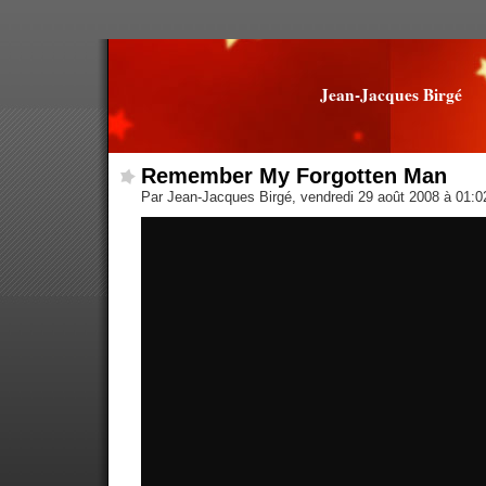
Jean-Jacques Birgé
Remember My Forgotten Man
Par Jean-Jacques Birgé, vendredi 29 août 2008 à 01: