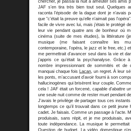
chercher, je passai la nuit à ameuter ses amis po
JAF s'en tira très bien tout seul. Quelques a
raconta l'épisode de la dague dont je n'avais p
que "c'était la preuve qu'elle n'aimait pas l'opéra"
facile de vivre avec lui, mais j'étais le protégé de
leur vie pendant quatre ans de bonheur où mo
cinéma (suite de mes études), la littérature (j
musique (me faisant connaître les mus
contemporaine, l'opéra, le jazz et le free, etc.) 
me permettrait d'avancer seul dans la vie et d
j'appris ce qu'était la psychanalyse. Grâce à
nombre impressionnant de sommités et de cé
manquai chaque fois
Lacan
, un regret. À leur s
les ponts, m'accusant d'avoir fourni à son com
hallucinogènes qui brisèrent leur couple. Comme 
cela ! JAF était un forcené, capable d'abattre u
une seule nuit comme de rester muet pendant de
J'avais le privilège de partager tous ces instan
longtemps ce qu'il trouvait dans ce petit jeun
cadet. Je faisais. Comme un passage à l'acte. M
produisais, sans répit, et je me produisais, a
toute indépendance. La musique le permettai
Question de budget. La vidéo domestique n'exi