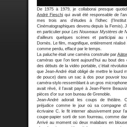
De 1975 à 1979, je collaborai presque quot
André Fieschi
qui avait été responsable de l'a
mes trois ans d'études à l'Idhec (l'Insti
Cinématographiques devenu depuis la Femis). Je
en particulier pour
Les Nouveaux Mystères de 
d'ailleurs quelques scènes et participai au
Dornès. Le film, magnifique, entièrement réalisé 
comme perdu, effacé par le temps.
La paluche était une caméra construite par
Aäto
caméras que l'on tient aujourd'hui au bout des 
des débuts de la vidéo portable, c'était révolut
que Jean-André était obligé de mettre le lourd
de pouce) dans un sac à dos pour pouvoir tour
caméra-stylo ressemblant à un gros microphone ét
avait rêvé, il l'avait payé à Jean-Pierre Beauvi
pièces d'or sur son bureau de Grenoble.
Jean-André adorait les coups de théâtre. Ce
préjudice comme le jour où sa compagne d'al
écrivaine C. le fit interner abusivement pour 
coupe-papier sorti de son fourreau, comme da
Arrivé au moment où deux malabars en blouse