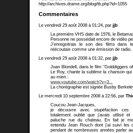
http://archives.drame.org/blog/tb.php?id=1055
Commentaires
Le vendredi 29 août 2008 à 01:24, par
jjb
La première VHS date de 1976, le Betama
Personne ne possédait encore de vidéo pe
J'enregsitrais le son des films dans l
réécoutais comme une émission de radio.
Le vendredi 29 août 2008 à 01:32, par
jjb
Joan Blondell, dans le film "Golddiggers o
Le Roy, chante la sublime la chanson qui 
au mien :
www.youtube.com/watch?v=3...
La chorégraphie est signée Busby Berkele
Le mercredi 10 septembre 2008 à 22:56, par
Thi
Coucou Jean-Jacques,
je découvre avec stupéfaction ces 
totalement oublié que j'avais utilisé et
paluche rue du chateau. En fait je me
entendu Jean Rouch dont j'ai suivi les 
pendant de nombreuses années parler av