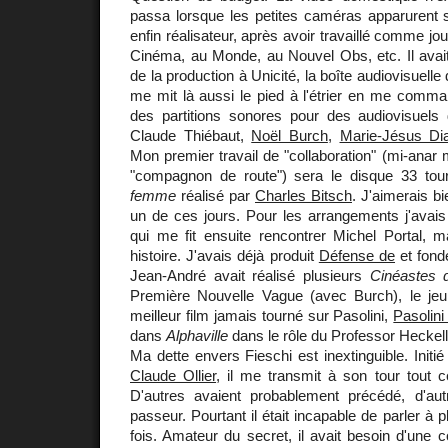
passa lorsque les petites caméras apparurent s
enfin réalisateur, après avoir travaillé comme jo
Cinéma, au Monde, au Nouvel Obs, etc. Il avai
de la production à Unicité, la boîte audiovisuelle
me mit là aussi le pied à l'étrier en me comm
des partitions sonores pour des audiovisuel
Claude Thiébaut,
Noël Burch
,
Marie-Jésus Di
Mon premier travail de "collaboration" (mi-anar m
"compagnon de route") sera le disque 33 to
femme
réalisé par
Charles Bitsch
. J'aimerais bi
un de ces jours. Pour les arrangements j'avai
qui me fit ensuite rencontrer Michel Portal, m
histoire. J'avais déjà produit
Défense de
et fon
Jean-André avait réalisé plusieurs
Cinéastes 
Première Nouvelle Vague (avec Burch), le jeun
meilleur film jamais tourné sur Pasolini,
Pasolini
dans
Alphaville
dans le rôle du Professor Heckell 
Ma dette envers Fieschi est inextinguible. Initié
Claude Ollier
, il me transmit à son tour tout ce
D'autres avaient probablement précédé, d'aut
passeur. Pourtant il était incapable de parler à 
fois. Amateur du secret, il avait besoin d'une c