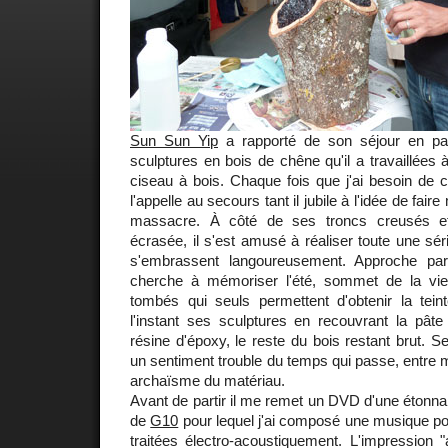
Sun Sun Yip
a rapporté de son séjour en pa
sculptures en bois de chêne qu'il a travaillées 
ciseau à bois. Chaque fois que j'ai besoin de 
l'appelle au secours tant il jubile à l'idée de fair
massacre. À côté de ses troncs creusés e
écrasée, il s'est amusé à réaliser toute une sé
s'embrassent langoureusement. Approche pa
cherche à mémoriser l'été, sommet de la vie.
tombés qui seuls permettent d'obtenir la tein
l'instant ses sculptures en recouvrant la pâte
résine d'époxy, le reste du bois restant brut. 
un sentiment trouble du temps qui passe, entre 
archaïsme du matériau.
Avant de partir il me remet un DVD d'une étonnan
de
G10
pour lequel j'ai composé une musique p
traitées électro-acoustiquement. L'impression "