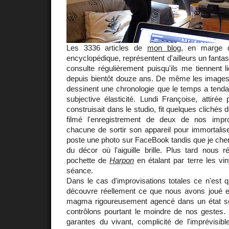
Les 3336 articles de
mon blog
, en marge d
encyclopédique, représentent d'ailleurs un fanta
consulte régulièrement puisqu'ils me tiennent li
depuis bientôt douze ans. De même les image
dessinent une chronologie que le temps a tenda
subjective élasticité. Lundi Françoise, attiré
construisait dans le studio, fit quelques clichés 
filmé l'enregistrement de deux de nos impro
chacune de sortir son appareil pour immortalis
poste une photo sur FaceBook tandis que je cher
du décor où l'aiguille brille. Plus tard nous 
pochette de
Harpon
en étalant par terre les vin
séance.
Dans le cas d'improvisations totales ce n'est 
découvre réellement ce que nous avons joué e
magma rigoureusement agencé dans un état 
contrôlons pourtant le moindre de nos gestes. 
garantes du vivant, complicité de l'imprévisib