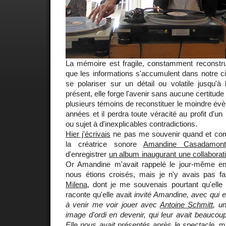
La mémoire est fragile, constamment reconstru
que les informations s'accumulent dans notre cib
se polariser sur un détail ou volatile jusqu'à l
présent, elle forge l'avenir sans aucune certitu
plusieurs témoins de reconstituer le moindre é
années et il perdra toute véracité au profit d'u
ou sujet à d'inexplicables contradictions.
Hier j'écrivais
ne pas me souvenir quand et com
la créatrice sonore
Amandine Casadamont
d'enregistrer
un album inaugurant une collaborat
Or Amandine m'avait rappelé le jour-même en
nous étions croisés, mais je n'y avais pas fai
Milena
, dont je me souvenais pourtant qu'elle en
raconte qu'elle avait
invité Amandine, avec qui ell
à venir me voir jouer avec
Antoine Schmitt
, un
image d'ordi en devenir, qui leur avait beaucoup
Elle nous avait présentés après le spectacle
, m