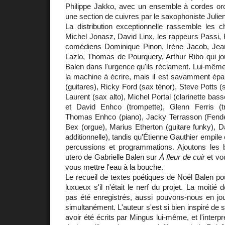
Philippe Jakko, avec un ensemble à cordes orc
une section de cuivres par le saxophoniste Julie
La distribution exceptionnelle rassemble les
Michel Jonasz, David Linx, les rappeurs Passi,
comédiens Dominique Pinon, Irène Jacob, Jean
Lazlo, Thomas de Pourquery, Arthur Ribo qui jo
Balen dans l'urgence qu'ils réclament. Lui-même 
la machine à écrire, mais il est savamment épau
(guitares), Ricky Ford (sax ténor), Steve Potts 
Laurent (sax alto), Michel Portal (clarinette ba
et David Enhco (trompette), Glenn Ferris (
Thomas Enhco (piano), Jacky Terrasson (Fen
Bex (orgue), Marius Etherton (guitare funky), D
additionnelle), tandis qu'Étienne Gauthier empile c
percussions et programmations. Ajoutons les
utero de Gabrielle Balen sur
À fleur de cuir
et vo
vous mettre l'eau à la bouche.
Le recueil de textes poétiques de Noël Balen pourr
luxueux s'il n'était le nerf du projet. La moitié 
pas été enregistrés, aussi pouvons-nous en j
simultanément. L'auteur s'est si bien inspiré de s
avoir été écrits par Mingus lui-même, et l'interpr