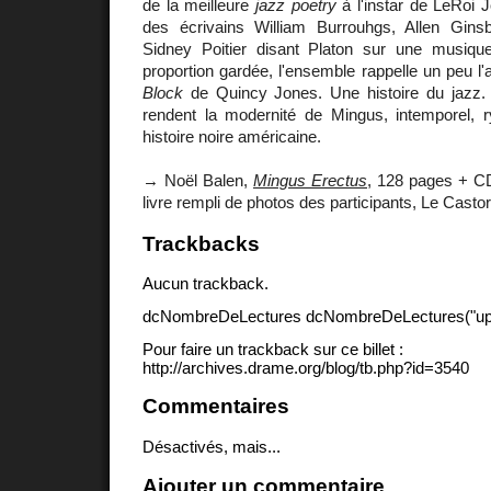
de la meilleure
jazz poetry
à l'instar de LeRoi 
des écrivains William Burrouhgs, Allen Gin
Sidney Poitier disant Platon sur une musiqu
proportion gardée, l'ensemble rappelle un peu l
Block
de Quincy Jones. Une histoire du jazz
rendent la modernité de Mingus, intemporel, r
histoire noire américaine.
→ Noël Balen,
Mingus Erectus
, 128 pages + CD 
livre rempli de photos des participants, Le Castor
Trackbacks
Aucun trackback.
dcNombreDeLectures dcNombreDeLectures("upd
Pour faire un trackback sur ce billet :
http://archives.drame.org/blog/tb.php?id=3540
Commentaires
Désactivés, mais...
Ajouter un commentaire