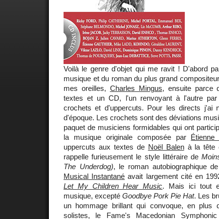
Voilà le genre d'objet qui me ravit ! D'abord par
musique et du roman du plus grand compositeur
mes oreilles,
Charles Mingus
, ensuite parce q
textes et un CD, l'un renvoyant à l'autre par
crochets et d'uppercuts. Pour les directs j'ai
d'époque. Les crochets sont des déviations mus
paquet de musiciens formidables qui ont particip
la musique originale composée par
Étienne 
uppercuts aux textes de
Noël Balen
à la tête 
rappelle furieusement le style littéraire de
Moin
The Underdog)
, le roman autobiographique d
Musical Instantané
avait largement cité en 199
Let My Children Hear Music
. Mais ici tout 
musique, excepté
Goodbye Pork Pie Hat
. Les b
un hommage brillant qui convoque, en plus
solistes, le Fame's Macedonian Symphonic 