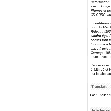
Reformation
avec F.Gorgé
Plumes et po
CD GRRR,
su
5 rééditions 
pour la 1ère 
Rideau !
(198
salaire égal
(
contes font 
L'homme à l
glace à trois 
Carnage
(1985
toutes avec d
Rendez-vous
J-J.Birgé et 
sur le label a
Translate
Fast English tr
Articles ré