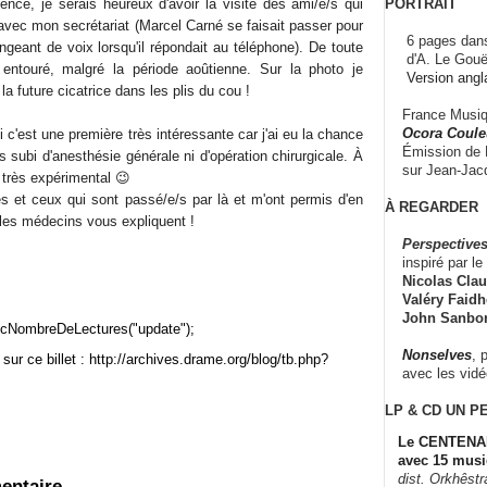
PORTRAIT
ce, je serais heureux d'avoir la visite des ami/e/s qui
avec mon secrétariat (Marcel Carné se faisait passer pour
6 pages dans
eant de voix lorsqu'il répondait au téléphone). De toute
d'A. Le Gouë
 entouré, malgré la période aoûtienne. Sur la photo je
Version angl
la future cicatrice dans les plis du cou !
France Musiqu
Ocora Couleu
 c'est une première très intéressante car j'ai eu la chance
Émission de F
s subi d'anesthésie générale ni d'opération chirurgicale. À
sur Jean-Jacq
 très expérimental 😉
es et ceux qui sont passé/e/s par là et m'ont permis d'en
À REGARDER
 les médecins vous expliquent !
Perspectives
inspiré par le 
Nicolas Claus
Valéry Faidhe
John Sanbo
cNombreDeLectures("update");
Nonselves
, 
sur ce billet : http://archives.drame.org/blog/tb.php?
avec les vid
LP & CD
UN P
Le CENTENAI
avec 15 musi
dist. Orkhêst
entaire