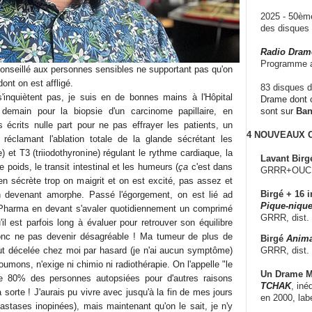
2025 - 50è
des disque
Radio Dram
Programme a
conseillé aux personnes sensibles ne supportant pas qu'on
ont on est affligé.
83 disques d
inquiètent pas, je suis en de bonnes mains à l'Hôpital
Drame dont c
e demain pour la biopsie d'un carcinome papillaire, en
sont sur
Ba
s écrits nulle part pour ne pas effrayer les patients, un
4 NOUVEAUX
réclamant l'ablation totale de la glande sécrétant les
 et T3 (triiodothyronine) régulant le rythme cardiaque, la
Lavant Birg
 poids, le transit intestinal et les humeurs (
ça
c'est dans
GRRR+OUCH!,
 en sécrète trop on maigrit et on est excité, pas assez et
Birgé + 16 i
n devenant amorphe. Passé l'égorgement, on est lié ad
Pique-nique
Pharma en devant s'avaler quotidiennement un comprimé
GRRR, dist.
il est parfois long à évaluer pour retrouver son équilibre
donc ne pas devenir désagréable ! Ma tumeur de plus de
Birgé
Anima
GRRR, dist.
 fut décelée chez moi par hasard (je n'ai aucun symptôme)
umons, n'exige ni chimio ni radiothérapie. On l'appelle "le
Un Drame Mu
de 80% des personnes autopsiées pour d'autres raisons
TCHAK
, iné
a sorte ! J'aurais pu vivre avec jusqu'à la fin de mes jours
en 2000, lab
stases inopinées), mais maintenant qu'on le sait, je n'y