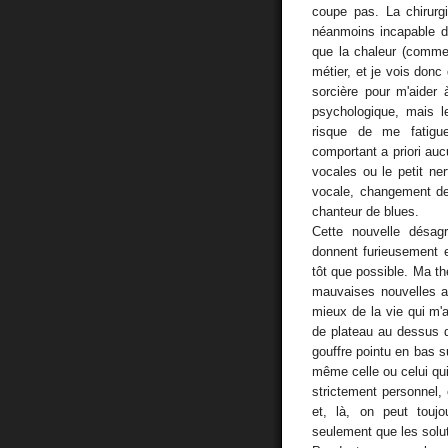
coupe pas. La chirurg
néanmoins incapable de
que la chaleur (comme 
métier, et je vois donc
sorcière pour m'aider 
psychologique, mais l
risque de me fatigue
comportant a priori auc
vocales ou le petit ne
vocale, changement de t
chanteur de blues.
Cette nouvelle désag
donnent furieusement e
tôt que possible. Ma th
mauvaises nouvelles al
mieux de la vie qui m'a
de plateau au dessus d
gouffre pointu en bas s
même celle ou celui qui 
strictement personnel, 
et, là, on peut touj
seulement que les solu