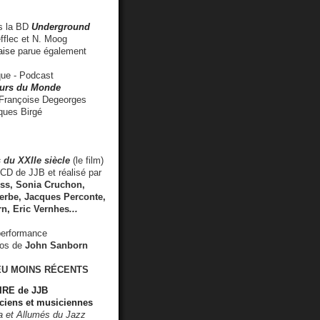
 la BD
Underground
fflec et N. Moog
aise
parue également
e - Podcast
rs du Monde
rançoise Degeorges
ues Birgé
 du XXIIe siècle
(le film)
CD de JJB et réalisé par
s, Sonia Cruchon,
rbe, Jacques Perconte,
rn
,
Eric Vernhes
...
performance
éos de
John Sanborn
EU MOINS RÉCENTS
RE de JJB
ciens et musiciennes
ra et Allumés du Jazz