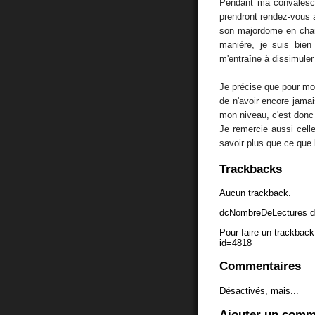
Pendant ma convalescen
prendront rendez-vous 
son majordome en chang
manière, je suis bien
m'entraîne à dissimuler 
Je précise que pour moi
de n'avoir encore jamai
mon niveau, c'est donc
Je remercie aussi cell
savoir plus que ce que
Trackbacks
Aucun trackback.
dcNombreDeLectures d
Pour faire un trackback 
id=4818
Commentaires
Désactivés, mais...
Ajouter un comm