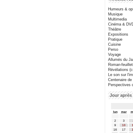
Humeurs & op
Musique
Multimedia
Cinéma & DV
Théâtre
Expositions
Pratique
Cuisine
Perso
Voyage
Allumés du J
Roman-feuille
Révélations (co
Le son sur l'i
Centenaire de
Perspectives 
Jour après 
lun
mar
m
2
3
9
10
16
17