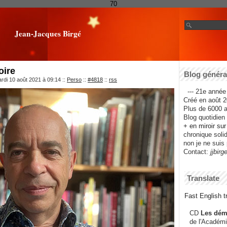
70
Jean-Jacques Birgé
oire
Blog général
rdi 10 août 2021 à 09:14
::
Perso
::
#4818
::
rss
--- 21e année 
Créé en août 2
Plus de 6000 ar
Blog quotidien f
+ en miroir su
chronique solida
non je ne suis 
Contact:
jjbirg
Translate
Fast English tr
CD
Les dém
de l'Académi