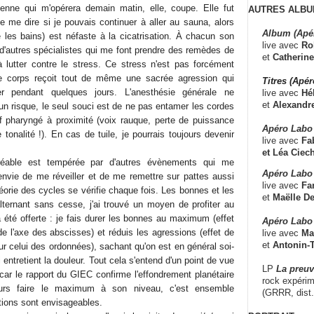
ienne qui m'opérera demain matin, elle, coupe. Elle fut
AUTRES ALBU
 me dire si je pouvais continuer à aller au sauna, alors
Album (Apé
les bains) est néfaste à la cicatrisation. À chacun son
live avec
Ro
 d'autres spécialistes qui me font prendre des remèdes de
et
Catherine
à lutter contre le stress. Ce stress n'est pas forcément
e corps reçoit tout de même une sacrée agression qui
Titres (Apé
r pendant quelques jours. L'anesthésie générale ne
live avec
Hé
et
Alexandr
un risque, le seul souci est de ne pas entamer les cordes
rf pharyngé à proximité (voix rauque, perte de puissance
Apéro Labo
onalité !). En cas de tuile, je pourrais toujours devenir
live avec
Fab
et
Léa Ciech
réable est tempérée par d'autres évènements qui me
Apéro Labo 
nvie de me réveiller et de me remettre sur pattes aussi
live avec
Fa
éorie des cycles se vérifie chaque fois. Les bonnes et les
et
Maëlle D
ternant sans cesse, j'ai trouvé un moyen de profiter au
 été offerte : je fais durer les bonnes au maximum (effet
Apéro Labo
e l'axe des abscisses) et réduis les agressions (effet de
live avec
Ma
et
Antonin-T
ur celui des ordonnées), sachant qu'on est en général soi-
entretient la douleur. Tout cela s'entend d'un point de vue
LP
La preu
car le rapport du GIEC confirme l'effondrement planétaire
rock expérim
ours faire le maximum à son niveau, c'est ensemble
(GRRR, dist
tions sont envisageables.