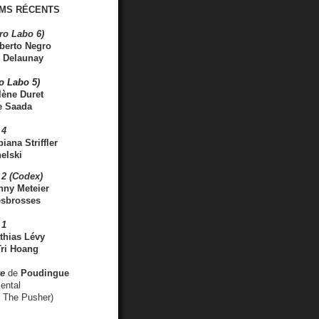
MS RÉCENTS
ro Labo 6)
berto Negro
 Delaunay
ro Labo 5)
lène Duret
e Saada
 4
iana Striffler
elski
2 (Codex)
nny Meteier
esbrosses
 1
thias Lévy
ri Hoang
ve
de
Poudingue
ental
. The Pusher)