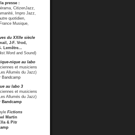
la presse :
lérama, CitizenJazz,
umanité, Impro Jazz,
utre quotidien,
 France Musique,
ves du XXIIe siècle
ail, J-F. Vrod,
S. Lemêtre
...
ist.Word and Sound)
ique-nique au labo
iennes et musiciens
es Allumés du Jazz)
r
Bandcamp
ue au labo 3
ciennes et musiciens
Les Allumés du Jazz)
r
Bandcamp
nyle
Fictions
el Martin
lla & Pitr
camp