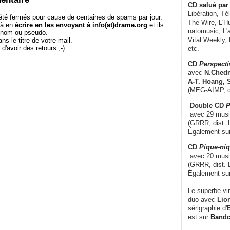
CD
salué par 
Libération, Té
té fermés pour cause de centaines de spams par jour.
The Wire, L'H
 à en
écrire en les envoyant à info(at)drame.org
et ils
natomusic, L'a
e nom ou pseudo.
Vital Weekly,
le titre de votre mail.
r d'avoir des retours ;-)
etc.
CD
Perspecti
avec
N.Chedm
A-T. Hoang, 
(MEG-AIMP, d
Double CD
P
avec 29 music
(GRRR, dist. L
Également su
CD
Pique-niq
avec 20 musi
(GRRR, dist. 
Également su
Le superbe vi
duo avec
Lion
sérigraphie d'
E
est sur
Band