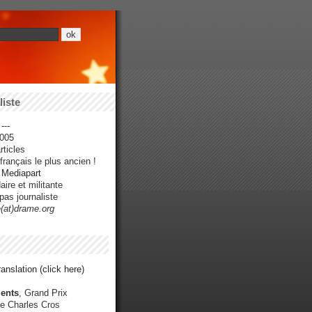
iste
---
005
ticles
rançais le plus ancien !
r Mediapart
ire et militante
pas journaliste
e(at)drame.org
anslation (click here)
ents
, Grand Prix
e Charles Cros