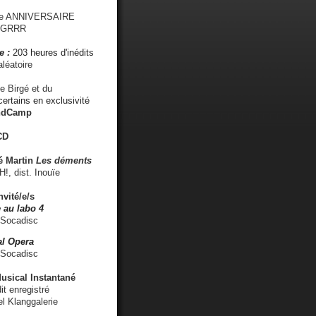
me ANNIVERSAIRE
s GRRR
e :
203 heures d'inédits
léatoire
e Birgé et du
ertains en exclusivité
ndCamp
CD
é
Martin
Les déments
 dist. Inouïe
nvité/e/s
 au labo 4
 Socadisc
l Opera
 Socadisc
sical Instantané
dit enregistré
el Klanggalerie