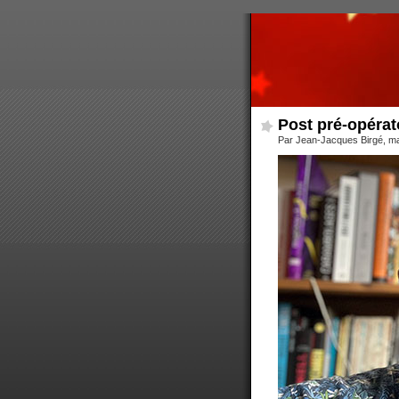
Post pré-opérat
Par Jean-Jacques Birgé, ma