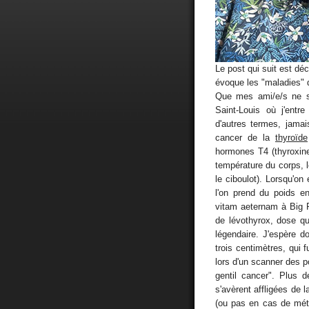
Le post qui suit est dé
évoque les "maladies" d
Que mes ami/e/s ne s'
Saint-Louis où j'entr
d'autres termes, jamai
cancer de la
thyroïde
hormones T4 (thyroxine)
température du corps, le
le ciboulot). Lorsqu'on
l'on prend du poids e
vitam aeternam à Big 
de lévothyrox, dose qu'
légendaire. J'espère 
trois centimètres, qui
lors d'un scanner des po
gentil cancer". Plus 
s'avèrent affligées de l
(ou pas en cas de méta