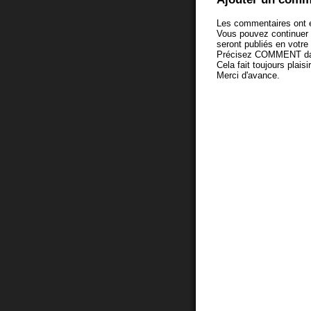
Les commentaires ont é
Vous pouvez continuer
seront publiés en votr
Précisez COMMENT dans 
Cela fait toujours plaisi
Merci d'avance.