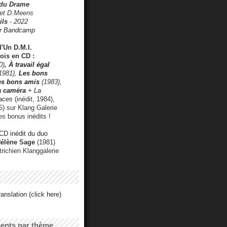
 du Drame
 et D.Meens
ils
- 2022
r Bandcamp
d'Un D.M.I.
fois en CD :
0)
,
À travail égal
1981),
Les bons
les bons amis
(1983),
a caméra
+ La
faces
(inédit, 1984),
) sur Klang Galerie
es bonus inédits !
CD inédit du duo
Hélène Sage
(1981)
utrichien Klanggalerie
anslation (click here)
cents par thème