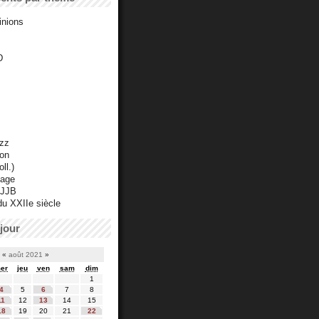
inions
D
azz
ton
ll.)
mage
 JJB
du XXIIe siècle
jour
«
août 2021
»
er
jeu
ven
sam
dim
1
4
5
6
7
8
11
12
13
14
15
18
19
20
21
22