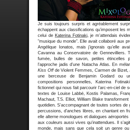
Je suis toujours surpris et agréablement surp
échappent aux classifications qu'imposent les 
celui de
Katerina Fotinaki
, je m'attendais évi
"musique du monde". Elle avait collaboré aux pr
Angélique Ionatos, mais j'ignorais qu'elle ava
Cavanna au Conservatoire de Gennevilliers. 
fumée, bulles de savon, petites étincelles 
l'approche jadis d'une Natacha Atlas. En méla
Kiss Off
de Violent Femmes,
Carmen
de Bizet,
une berceuse de Benjamin Godard ou un
compositions personnelles, Katerina Fotinak
fictionnel qui nous fait parcourir l'arc-en-ciel d
textes de Louise Labbé, Kostis Palamas, Fran
Machaut, T.S. Elliot, William Blake transforment
quotidien. S'accompagnant de toutes sortes de 
percussions, d'anches libres, en chantant en fra
elle alterne monologues et dialogues aéroportés 
aux couleurs aussi vives qu'inattendues. Il s'ag
monde, mais sans que cela soit un genre ou 