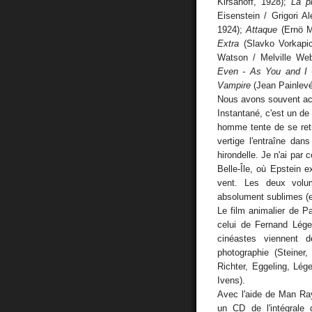
Kirsanoff, 1928);
La pl
Eisenstein / Grigori A
1924);
Attaque
(Ernö M
Extra
(Slavko Vorkapic
Watson / Melville We
Even - As You and I
(
Vampire
(Jean Painlevé
Nous avons souvent 
Instantané, c'est un d
homme tente de se retr
vertige l'entraîne da
hirondelle. Je n'ai par
Belle-Île, où Epstein 
vent. Les deux volum
absolument sublimes (
Le film animalier de 
celui de Fernand Lége
cinéastes viennent d
photographie (Steiner
Richter, Eggeling, Lége
Ivens).
Avec l'aide de Man Ray
un CD de l'intégrale 