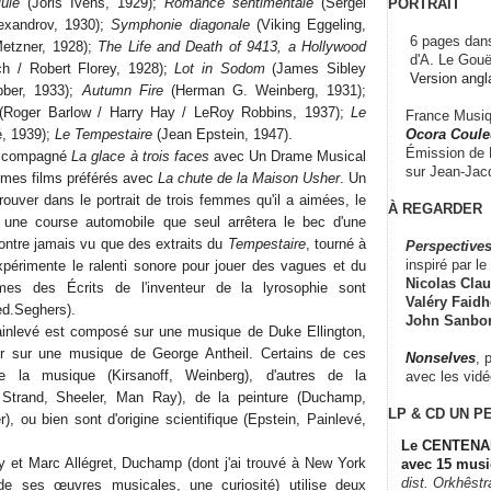
uie
(Joris Ivens, 1929);
Romance sentimentale
(Sergei
PORTRAIT
lexandrov, 1930);
Symphonie diagonale
(Viking Eggeling,
6 pages dans
etzner, 1928);
The Life and Death of 9413, a Hollywood
d'A. Le Gouë
h / Robert Florey, 1928);
Lot in Sodom
(James Sibley
Version angl
bber, 1933);
Autumn Fire
(Herman G. Weinberg, 1931);
Roger Barlow / Harry Hay / LeRoy Robbins, 1937);
Le
France Musiqu
Ocora Couleu
, 1939);
Le Tempestaire
(Jean Epstein, 1947).
Émission de F
accompagné
La glace à trois faces
avec Un Drame Musical
sur Jean-Jacq
e mes films préférés avec
La chute de la Maison Usher
. Un
ouver dans le portrait de trois femmes qu'il a aimées, le
À REGARDER
ns une course automobile que seul arrêtera le bec d'une
 contre jamais vu que des extraits du
Tempestaire
, tourné à
Perspectives
inspiré par le 
expérimente le ralenti sonore pour jouer des vagues et du
Nicolas Claus
es des Écrits de l'inventeur de la lyrosophie sont
Valéry Faidhe
ed.Seghers).
John Sanbo
Painlevé est composé sur une musique de Duke Ellington,
r sur une musique de George Antheil. Certains de ces
Nonselves
, 
e la musique (Kirsanoff, Weinberg), d'autres de la
avec les vid
, Strand, Sheeler, Man Ray), de la peinture (Duchamp,
LP & CD
UN P
r), ou bien sont d'origine scientifique (Epstein, Painlevé,
Le CENTENAI
 et Marc Allégret, Duchamp (dont j'ai trouvé à New York
avec 15 musi
dist. Orkhêst
de ses œuvres musicales, une curiosité) utilise deux