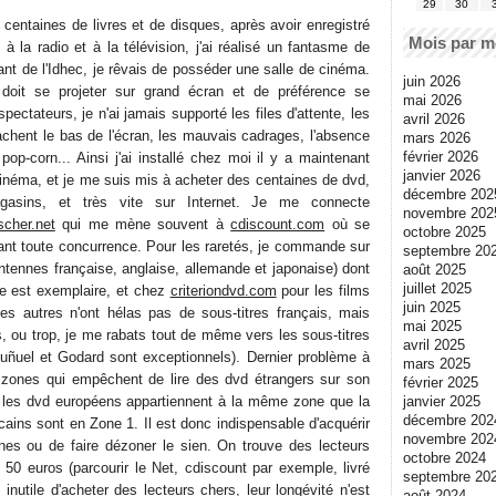
29
30
centaines de livres et de disques, après avoir enregistré
Mois par m
à la radio et à la télévision, j'ai réalisé un fantasme de
nt de l'Idhec, je rêvais de posséder une salle de cinéma.
juin 2026
doit se projeter sur grand écran et de préférence se
mai 2026
pectateurs, je n'ai jamais supporté les files d'attente, les
avril 2026
chent le bas de l'écran, les mauvais cadrages, l'absence
mars 2026
février 2026
 pop-corn... Ainsi j'ai installé chez moi il y a maintenant
janvier 2026
cinéma, et je me suis mis à acheter des centaines de dvd,
décembre 202
gasins, et très vite sur Internet. Je me connecte
novembre 202
cher.net
qui me mène souvent à
cdiscount.com
où se
octobre 2025
iant toute concurrence. Pour les raretés, je commande sur
septembre 20
tennes française, anglaise, allemande et japonaise) dont
août 2025
juillet 2025
le est exemplaire, et chez
criteriondvd.com
pour les films
juin 2025
les autres n'ont hélas pas de sous-titres français, mais
mai 2025
us, ou trop, je me rabats tout de même vers les sous-titres
avril 2025
Buñuel et Godard sont exceptionnels). Dernier problème à
mars 2025
s zones qui empêchent de lire des dvd étrangers sur son
février 2025
janvier 2025
s les dvd européens appartiennent à la même zone que la
décembre 202
ains sont en Zone 1. Il est donc indispensable d'acquérir
novembre 202
nes ou de faire dézoner le sien. On trouve des lecteurs
octobre 2024
50 euros (parcourir le Net, cdiscount par exemple, livré
septembre 20
 inutile d'acheter des lecteurs chers, leur longévité n'est
août 2024