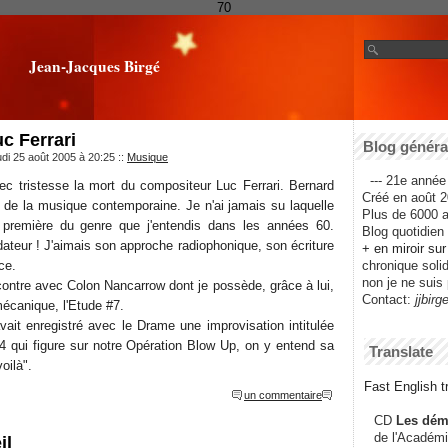
70
Jean-Jacques Birgé
c Ferrari
Blog général
udi 25 août 2005 à 20:25
::
Musique
--- 21e année 
vec tristesse la mort du compositeur Luc Ferrari. Bernard
Créé en août 2
g de la musique contemporaine. Je n'ai jamais su laquelle
Plus de 6000 ar
première du genre que j'entendis dans les années 60.
Blog quotidien f
ateur ! J'aimais son approche radiophonique, son écriture
+ en miroir su
ce.
chronique solida
non je ne suis 
ncontre avec Colon Nancarrow dont je possède, grâce à lui,
Contact:
jjbirg
écanique, l'Etude #7.
avait enregistré avec le Drame une improvisation intitulée
 qui figure sur notre Opération Blow Up, on y entend sa
Translate
voilà".
Fast English tr
un commentaire
CD
Les dém
de l'Académi
il