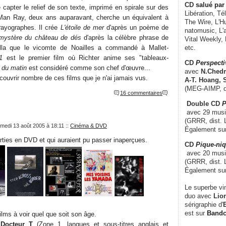
CD
salué par 
capter le relief de son texte, imprimé en spirale sur des
Libération, Té
Man Ray, deux ans auparavant, cherche un équivalent à
The Wire, L'H
ayographes. Il crée
L'étoile de mer
d'après un poème de
natomusic, L'a
mystère du château de dés
d'après la célèbre phrase de
Vital Weekly,
lla que le vicomte de Noailles a commandé à Mallet-
etc.
1
est le premier film où Richter anime ses "tableaux-
CD
Perspecti
 du matin
est considéré comme son chef d'œuvre...
avec
N.Chedm
couvrir nombre de ces films que je n'ai jamais vus.
A-T. Hoang, 
(MEG-AIMP, d
16 commentaires
Double CD
P
avec 29 music
(GRRR, dist. L
medi 13 août 2005 à 18:11
::
Cinéma & DVD
Également su
rties en DVD et qui auraient pu passer inaperçues.
CD
Pique-niq
avec 20 musi
(GRRR, dist. 
Également su
Le superbe vi
duo avec
Lion
sérigraphie d'
E
est sur
Band
lms à voir quel que soit son âge.
 Docteur T
(Zone 1, langues et sous-titres anglais et