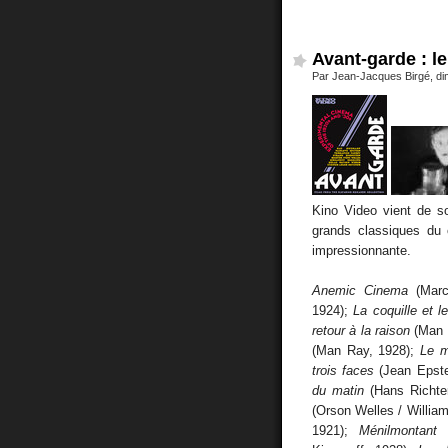
Avant-garde : l
Par Jean-Jacques Birgé, d
Kino Video vient de s
grands classiques du 
impressionnante.
Anemic Cinema
(Marc
1924);
La coquille et 
retour à la raison
(Man 
(Man Ray, 1928);
Le m
trois faces
(Jean Epste
du matin
(Hans Richte
(Orson Welles / Willia
1921);
Ménilmontant
(