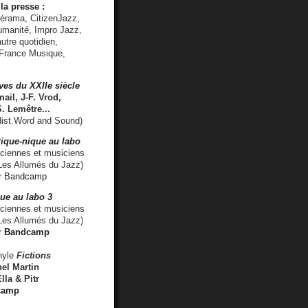
la presse :
lérama, CitizenJazz,
umanité, Impro Jazz,
utre quotidien,
 France Musique,
ves du XXIIe siècle
ail, J-F. Vrod,
S. Lemêtre
...
ist.Word and Sound)
ique-nique au labo
iennes et musiciens
es Allumés du Jazz)
r
Bandcamp
ue au labo 3
ciennes et musiciens
Les Allumés du Jazz)
r
Bandcamp
nyle
Fictions
el Martin
lla & Pitr
camp