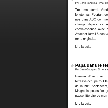
Par Jean-Jacques Birgé, d
Très mal dormi. Vendr
longtemps. Pourtant cet
nez dans ABC comme..
changé depuis sa ré
convalescence avec d
Attacher l'orteil à son 
texte original...
Lire la suite
Papa dans le t
Par Jean-Jacques Birgé, s
Premier dîner chez 
terrasse occupe tout le
de la nuit. Adolescen
Malgré la poussière, 
passé littéraire de mon
Lire la suite