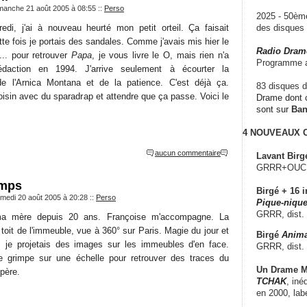
imanche 21 août 2005 à 08:55
::
Perso
2025 - 50è
des disque
edi, j'ai à nouveau heurté mon petit orteil. Ça faisait
te fois je portais des sandales. Comme j'avais mis hier le
Radio Dram
. pour retrouver
Papa
, je vous livre le O, mais rien n'a
Programme a
daction en 1994. J'arrive seulement à écourter la
e l'Arnica Montana et de la patience. C'est déjà ça.
83 disques d
voisin avec du sparadrap et attendre que ça passe. Voici le
Drame dont c
sont sur
Ba
4 NOUVEAUX
aucun commentaire
Lavant Birg
GRRR+OUCH!,
emps
Birgé + 16 i
amedi 20 août 2005 à 20:28
::
Perso
Pique-nique
GRRR, dist.
ma mère depuis 20 ans. Françoise m'accompagne. La
 toit de l'immeuble, vue à 360° sur Paris. Magie du jour et
Birgé
Anima
t, je projetais des images sur les immeubles d'en face.
GRRR, dist.
je grimpe sur une échelle pour retrouver des traces du
Un Drame Mu
 père.
TCHAK
, iné
en 2000, lab