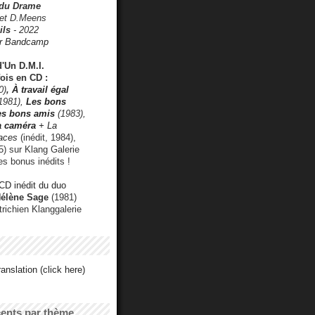
 du Drame
 et D.Meens
ils
- 2022
r Bandcamp
d'Un D.M.I.
fois en CD :
0)
,
À travail égal
1981),
Les bons
les bons amis
(1983),
a caméra
+ La
faces
(inédit, 1984),
) sur Klang Galerie
es bonus inédits !
CD inédit du duo
Hélène Sage
(1981)
utrichien Klanggalerie
anslation (click here)
cents par thème