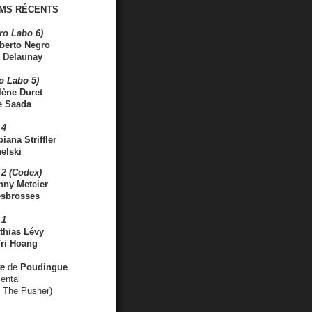
MS RÉCENTS
ro Labo 6)
berto Negro
 Delaunay
ro Labo 5)
lène Duret
e Saada
 4
iana Striffler
elski
2 (Codex)
nny Meteier
esbrosses
 1
thias Lévy
ri Hoang
ve
de
Poudingue
ental
. The Pusher)