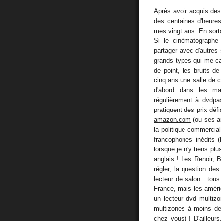
Après avoir acquis des 
des centaines d'heures 
mes vingt ans. En sorta
Si le cinématographe 
partager avec d'autres s
grands types qui me ca
de point, les bruits de
cinq ans une salle de 
d'abord dans les ma
régulièrement à
dvdpas
pratiquent des prix déf
amazon.com
(ou ses an
la politique commercia
francophones inédits (
lorsque je n'y tiens pl
anglais ! Les Renoir, 
régler, la question de
lecteur de salon : tou
France, mais les améric
un lecteur dvd multizo
multizones à moins de 
chez vous) ! D'ailleurs,