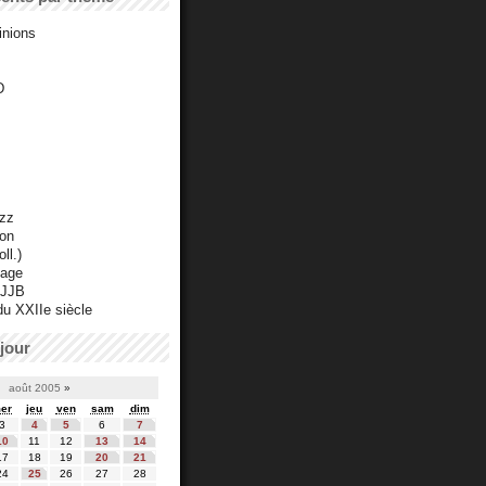
inions
D
azz
ton
ll.)
mage
 JJB
du XXIIe siècle
jour
août 2005
»
er
jeu
ven
sam
dim
3
4
5
6
7
10
11
12
13
14
17
18
19
20
21
24
25
26
27
28