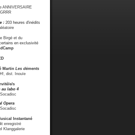
me ANNIVERSAIRE
s GRRR
e :
203 heures d'inédits
léatoire
e Birgé et du
ertains en exclusivité
ndCamp
CD
é
Martin
Les déments
 dist. Inouïe
nvité/e/s
 au labo 4
 Socadisc
l Opera
 Socadisc
sical Instantané
dit enregistré
el Klanggalerie