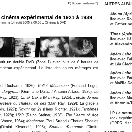
8 commentaires
AUTRES ALBU
Album (Apé
e cinéma expérimental de 1921 à 1939
live avec
Ro
imanche 14 août 2005 à 09:08
::
Cinéma & DVD
et
Catherine
Titres (Apé
live avec
Hé
et
Alexandr
Apéro Labo
live avec
Fab
ortir un double DVD (Zone 1) avec plus de 6 heures de
et
Léa Ciech
cinéma expérimental. La liste des courts métrages est
Apéro Labo 
live avec
Fa
et
Maëlle D
el Duchamp, 1926);
Ballet Mécanique
(Fernand Léger,
le clergyman
(Germaine Dulac / Antonin Artaud, 1926);
Le
Apéro Labo
Ray, 1923);
Emak Bakia
(Man Ray, 1926);
L'étoile de mer
live avec
Ma
et
Antonin-T
ystère du château de dés
(Man Ray, 1929);
La glace à
in, 1927);
Rhythmus 21
(Hans Richter, 1921);
Fantômes
LP
La preu
r, 1928);
H2O
(Ralph Steiner, 1928);
The Hearts of Age
rock expérim
m Vance, 1934);
Manhattan
(Paul Strand / Charles Sheeler,
(GRRR, dist
Dimitri Kirsanoff, 1926);
Brumes d'automne
(Dimitri