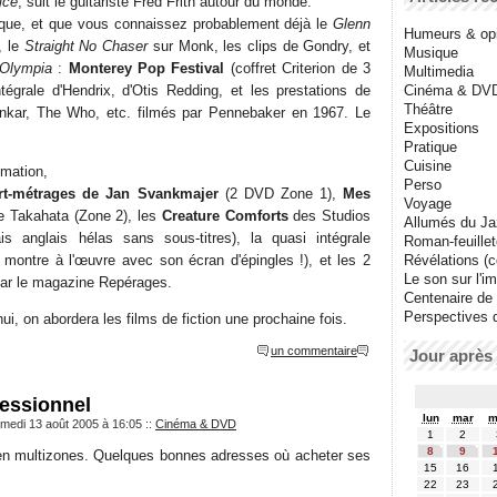
ice
, suit le guitariste Fred Frith autour du monde.
sique, et que vous connaissez probablement déjà le
Glenn
Humeurs & op
, le
Straight No Chaser
sur Monk, les clips de Gondry, et
Musique
'Olympia
:
Monterey Pop Festival
(coffret Criterion de 3
Multimedia
égrale d'Hendrix, d'Otis Redding, et les prestations de
Cinéma & DV
Théâtre
ankar, The Who, etc. filmés par Pennebaker en 1967. Le
Expositions
Pratique
Cuisine
imation,
Perso
rt-métrages de Jan Svankmajer
(2 DVD Zone 1),
Mes
Voyage
 Takahata (Zone 2), les
Creature Comforts
des Studios
Allumés du J
 anglais hélas sans sous-titres), la quasi intégrale
Roman-feuille
montre à l'œuvre avec son écran d'épingles !), et les 2
Révélations (co
Le son sur l'i
par le magazine Repérages.
Centenaire de
Perspectives 
hui, on abordera les films de fiction une prochaine fois.
un commentaire
Jour après 
sessionnel
lun
mar
m
amedi 13 août 2005 à 16:05
::
Cinéma & DVD
1
2
8
9
 en multizones. Quelques bonnes adresses où acheter ses
15
16
22
23