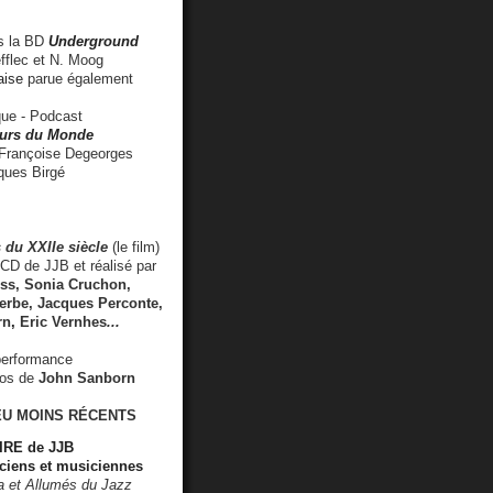
 la BD
Underground
fflec et N. Moog
aise
parue également
e - Podcast
rs du Monde
rançoise Degeorges
ues Birgé
 du XXIIe siècle
(le film)
CD de JJB et réalisé par
s, Sonia Cruchon,
rbe, Jacques Perconte,
rn
,
Eric Vernhes
...
performance
éos de
John Sanborn
EU MOINS RÉCENTS
RE de JJB
ciens et musiciennes
ra et Allumés du Jazz