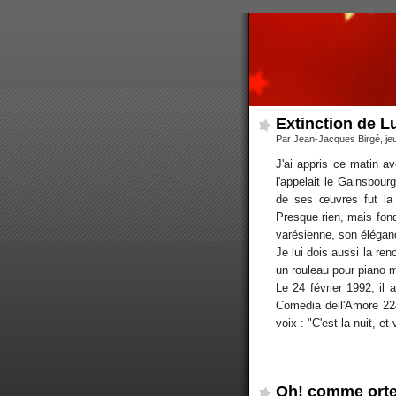
Extinction de Lu
Par Jean-Jacques Birgé, je
J'ai appris ce matin a
l'appelait le Gainsbour
de ses œuvres fut la 
Presque rien, mais fond
varésienne, son élégan
Je lui dois aussi la re
un rouleau pour piano m
Le 24 février 1992, il 
Comedia dell'Amore 224
voix : "C'est la nuit, et 
Oh! comme orte