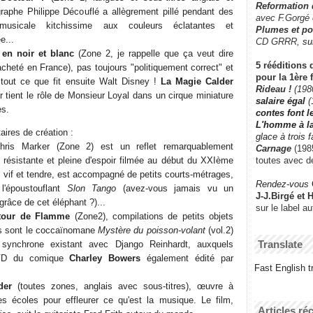
Reformation
graphe Philippe Découflé a allègrement pillé pendant des
avec F.Gorgé
musicale kitchissime aux couleurs éclatantes et
Plumes et po
e...
CD GRRR,
su
 en noir et blanc
(Zone 2, je rappelle que ça veut dire
5 rééditions 
 acheté en France), pas toujours "politiquement correct" et
pour la 1ère 
 tout ce que fit ensuite Walt Disney !
La Magie Calder
Rideau !
(198
r tient le rôle de Monsieur Loyal dans un cirque miniature
salaire égal
(
es.
contes font 
L'homme à l
ires de création :
glace à trois 
is Marker (Zone 2) est un reflet remarquablement
Carnage
(1985
toutes avec d
e résistante et pleine d'espoir filmée au début du XXIème
is vif et tendre, est accompagné de petits courts-métrages,
Rendez-vous
l'époustouflant
Slon Tango
(avez-vous jamais vu un
J-J.Birgé et 
grâce de cet éléphant ?)...
sur le label a
tour de Flamme
(Zone2), compilations de petits objets
és sont le coccaïnomane
Mystère du poisson-volant
(vol.2)
Translate
synchrone existant avec Django Reinhardt, auxquels
DVD du comique
Charley Bowers
également édité par
Fast English tr
der
(toutes zones, anglais avec sous-titres), œuvre à
es écoles pour effleurer ce qu'est la musique. Le film,
Articles ré