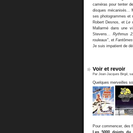
caméras pour tenter de 
disques mécanisés... 
ses photogrammes et r
Robert Desnos, et
Le 
Mallarmé dans une vi
Stevens...
Rythmus 2
rouleaux", et
Fantômes
Je suis impatient de dé
Voir et revoir
Par Jean-Jacques Birgé, sa
Quelques merveilles so
Pour commencer, des fi
Les 5000 doigts du