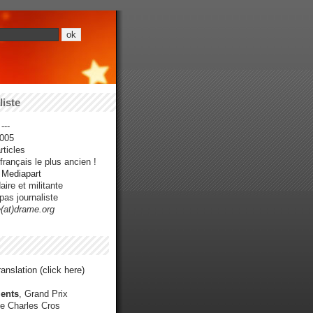
iste
---
005
ticles
rançais le plus ancien !
r Mediapart
ire et militante
pas journaliste
e(at)drame.org
anslation (click here)
ents
, Grand Prix
e Charles Cros