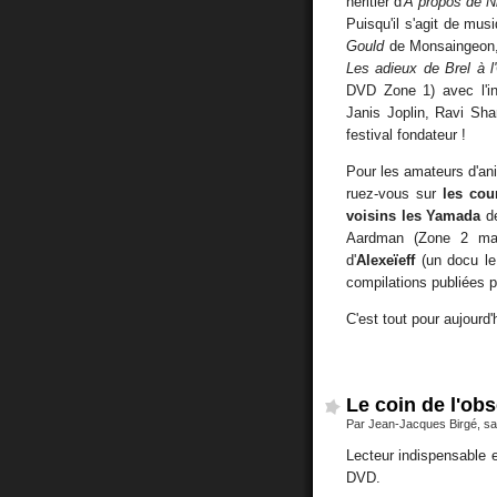
héritier d
'A propos de N
Puisqu'il s'agit de mu
Gould
de Monsaingeon
Les adieux de Brel à l
DVD Zone 1) avec l'int
Janis Joplin, Ravi Sh
festival fondateur !
Pour les amateurs d'an
ruez-vous sur
les cou
voisins les Yamada
de
Aardman (Zone 2 mais
d'
Alexeïeff
(un docu le 
compilations publiées 
C'est tout pour aujourd'
Le coin de l'ob
Par Jean-Jacques Birgé, s
Lecteur indispensable
DVD.