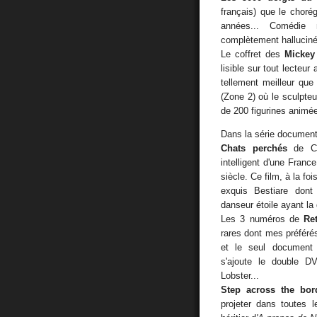
français) que le choré
années... Comédie 
complètement halluciné
Le coffret des
Mickey
lisible sur tout lecteur
tellement meilleur que
(Zone 2) où le sculpteu
de 200 figurines animé
Dans la série documenta
Chats perchés
de Chr
intelligent d'une Franc
siècle. Ce film, à la fo
exquis Bestiare dont 
danseur étoile ayant la 
Les 3 numéros de
Re
rares dont mes préfér
et le seul document 
s'ajoute le double 
Lobster...
Step across the bor
projeter dans toutes l