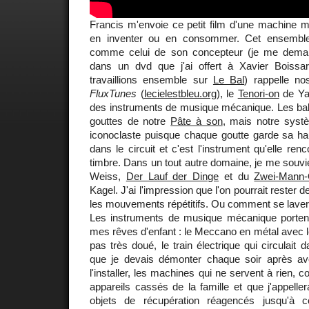
Francis m'envoie ce petit film d'une machine mu
en inventer ou en consommer. Cet ensemble
comme celui de son concepteur (je me demand
dans un dvd que j'ai offert à Xavier Boiss
travaillions ensemble sur
Le Bal
) rappelle n
FluxTunes
(
lecielestbleu.org
), le
Tenori-on
de Ya
des instruments de musique mécanique. Les bal
gouttes de notre
Pâte à son
, mais notre syst
iconoclaste puisque chaque goutte garde sa h
dans le circuit et c'est l'instrument qu'elle ren
timbre. Dans un tout autre domaine, je me souvie
Weiss,
Der Lauf der Dinge
et du
Zwei-Mann-
Kagel. J'ai l'impression que l'on pourrait rester 
les mouvements répétitifs. Ou comment se laver 
Les instruments de musique mécanique porten
mes rêves d'enfant : le Meccano en métal avec le
pas très doué, le train électrique qui circulait
que je devais démonter chaque soir après av
l'installer, les machines qui ne servent à rien, c
appareils cassés de la famille et que j'appeller
objets de récupération réagencés jusqu'à 