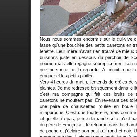
Nous nous sommes endormis sur le qui-vive cr
fasse qu'une bouchée des petits canetons en tra
fenêtre. Leur mère n'avait rien trouvé de mieux
buissons juste en dessous du perchoir de Sco
nourrir, mais elle regagne subrepticement son n
que personne ne la regarde. À minuit, nous e
craquer et les petits piailler.
Vers 4 heures du matin, j'entends de drôles de
plaintes. Je me redresse brusquement dans le li
c'est ma compagne qui fait ces bruits de 
canetons ne mouftent pas. En revenant des toil
une paire de chaussettes roulée en boule l
m'approche. C'est une tourterelle, mais comme 
cil qu'elle n'a pas, je me demande si ce n'est pa
du père de Françoise. Je retourne dans la cham
de poche et j'éclaire son petit œil rond et noir.
marque son dos. L'oiseau reste inerte jusqu'à ce