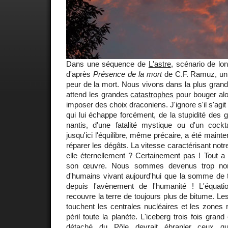
Dans une séquence de
L'astre
, scénario de lo
d'après
Présence de la mort
de C.F. Ramuz, un
peur de la mort. Nous vivons dans la plus grand
attend les grandes
catastrophes
pour bouger alor
imposer des choix draconiens. J'ignore s'il s'agit 
qui lui échappe forcément, de la stupidité des
nantis, d'une fatalité mystique ou d'un cockt
jusqu'ici l'équilibre, même précaire, a été mainte
réparer les dégâts. La vitesse caractérisant notr
elle éternellement ? Certainement pas ! Tout a un
son œuvre. Nous sommes devenus trop nom
d'humains vivant aujourd'hui que la somme de 
depuis l'avènement de l'humanité ! L'équati
recouvre la terre de toujours plus de bitume. Les
touchent les centrales nucléaires et les zones 
péril toute la planète. L'iceberg trois fois gra
détaché du Pôle devrait ébranler ceux q