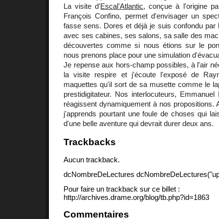
La visite d'
Escal'Atlantic
, conçue à l'origine p
François Confino, permet d'envisager un specta
fasse sens. Dores et déjà je suis confondu par 
avec ses cabines, ses salons, sa salle des mac
découvertes comme si nous étions sur le pon
nous prenons place pour une simulation d'évacuat
Je repense aux hors-champ possibles, à l'air né
la visite respire et j'écoute l'exposé de R
maquettes qu'il sort de sa musette comme le lapi
prestidigitateur. Nos interlocuteurs, Emmanuel
réagissent dynamiquement à nos propositions. A
j'apprends pourtant une foule de choses qui lais
d'une belle aventure qui devrait durer deux ans.
Trackbacks
Aucun trackback.
dcNombreDeLectures dcNombreDeLectures("upd
Pour faire un trackback sur ce billet :
http://archives.drame.org/blog/tb.php?id=1863
Commentaires