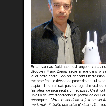
En arrivant au
Dokkhuset
qui longe le canal, 
découvrir
Frank Zappa
, seule image dans la sal
jouer
notre opéra
. Son œil donnant l'impression
me promène, je décide de poser devant lui avec l
clapier. Il ne suffisait pas du regard moral de 
l'initiateur de mon récit s'y met aussi. C'est t
un club de jazz d'accrocher le portrait de celui q
remarquer :
"Jazz is not dead, it just smells f
mort, mais il distille une drôle d'odeur)"
. Ce n'es