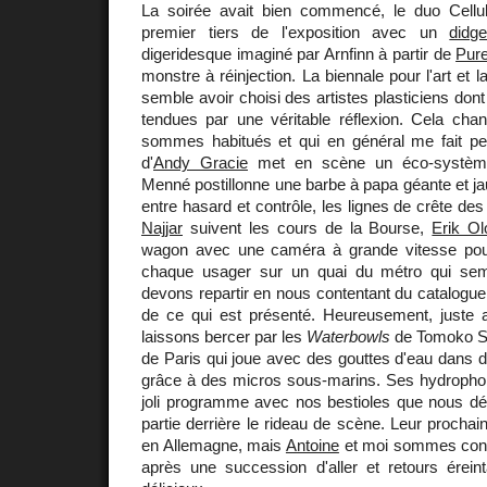
La soirée avait bien commencé, le duo Cellu
premier tiers de l'exposition avec un
didge
digeridesque imaginé par Arnfinn à partir de
Pur
monstre à réinjection. La biennale pour l'art et 
semble avoir choisi des artistes plasticiens don
tendues par une véritable réflexion. Cela ch
sommes habitués et qui en général me fait pe
d'
Andy Gracie
met en scène un éco-système
Menné postillonne une barbe à papa géante et ja
entre hasard et contrôle, les lignes de crête d
Najjar
suivent les cours de la Bourse,
Erik Ol
wagon avec une caméra à grande vitesse pour 
chaque usager sur un quai du métro qui semb
devons repartir en nous contentant du catalogue 
de ce qui est présenté. Heureusement, juste
laissons bercer par les
Waterbowls
de Tomoko S
de Paris qui joue avec des gouttes d'eau dans d
grâce à des micros sous-marins. Ses hydroph
joli programme avec nos bestioles que nous d
partie derrière le rideau de scène. Leur procha
en Allemagne, mais
Antoine
et moi sommes conte
après une succession d'aller et retours érei