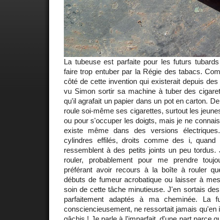
La tubeuse est parfaite pour les futurs tubard
faire trop entuber par la Régie des tabacs. Co
côté de cette invention qui existerait depuis de
vu Simon sortir sa machine à tuber des cigarette
qu'il agrafait un papier dans un pot en carton. 
roule soi-même ses cigarettes, surtout les jeune
ou pour s'occuper les doigts, mais je ne connai
existe même dans des versions électriques.
cylindres effilés, droits comme des i, quand
ressemblent à des petits joints un peu tordus. 
rouler, probablement pour me prendre touj
préférant avoir recours à la boîte à rouler qu
débuts de fumeur acrobatique ou laisser à me
soin de cette tâche minutieuse. J'en sortais des
parfaitement adaptés à ma cheminée. La fu
consciencieusement, ne ressortait jamais qu'en
gâchis ! Je parle à l'imparfait, d'une part parce q