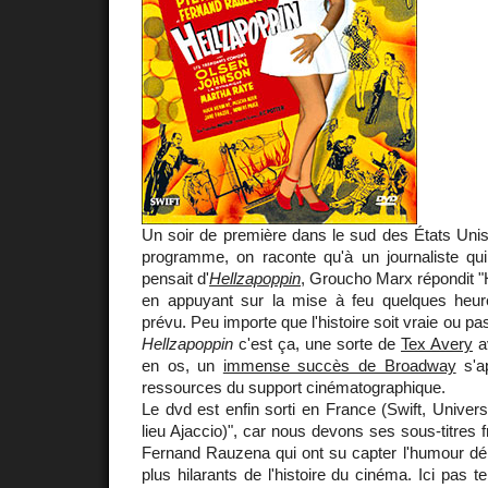
Un soir de première dans le sud des États Unis 
programme, on raconte qu'à un journaliste qui 
pensait d'
Hellzapoppin
, Groucho Marx répondit "H
en appuyant sur la mise à feu quelques heur
prévu. Peu importe que l'histoire soit vraie ou pas
Hellzapoppin
c'est ça, une sorte de
Tex Avery
av
en os, un
immense succès de Broadway
s'ap
ressources du support cinématographique.
Le dvd est enfin sorti en France (Swift, Univers
lieu Ajaccio)", car nous devons ses sous-titres 
Fernand Rauzena qui ont su capter l'humour déb
plus hilarants de l'histoire du cinéma. Ici pas 