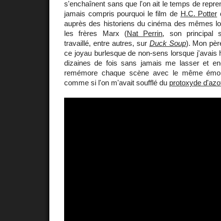
s'enchaînent sans que l'on ait le temps de repren
jamais compris pourquoi le film de
H.C. Potter
d
auprès des historiens du cinéma des mêmes l
les frères Marx (
Nat Perrin
, son principal s
travaillé, entre autres, sur
Duck Soup
). Mon pèr
ce joyau burlesque de non-sens lorsque j'avais hu
dizaines de fois sans jamais me lasser et en
remémore chaque scène avec le même émoi 
comme si l'on m'avait soufflé du
protoxyde d'azo