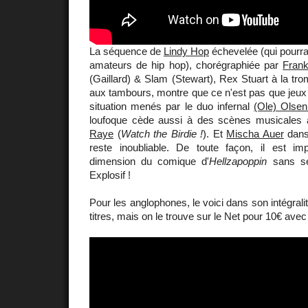
La séquence de
Lindy Hop
échevelée (qui pourra
amateurs de hip hop), chorégraphiée par
Fran
(Gaillard) & Slam (Stewart), Rex Stuart à la tr
aux tambours, montre que ce n'est pas que jeux
situation menés par le duo infernal
(Ole) Olsen
loufoque cède aussi à des scènes musicales
Raye
(
Watch the Birdie !
). Et
Mischa Auer
dans 
reste inoubliable. De toute façon, il est i
dimension du comique d'
Hellzapoppin
sans se 
Explosif !
Pour les anglophones, le voici dans son intégrali
titres, mais on le trouve sur le Net pour 10€ ave