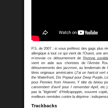
P.S. de 2007 : si vous préférez des gags plus r
allergique à tout ce qui vient de l'Ouest, une a
m'envoie ce détournement de
l'hymne soviét
vient en aide aux choristes de l'Armée Rou
détournements des jazzmen, au lendemain de la 
titres originaux américains (
J'ai un haricot vert s
the Waterfront
,
Dis Popaul
pour
Deep Purple
,
Le
pour
Pennies from Heaven
,
Y tâte du biniou
po
camembert d’avril
pour
I remember April
, etc.
pas la "légèreté" d'
Hellzapoppin
, souvent copié,
meilleurs remèdes contre la déprime : indispensab
Trackbacks