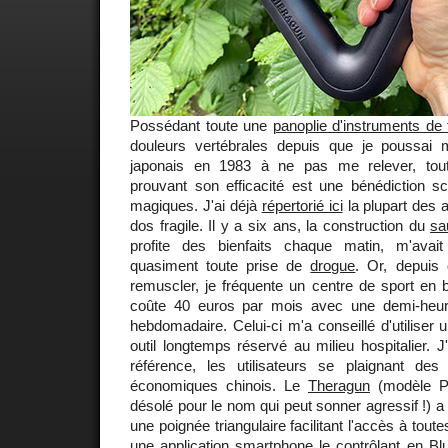
Possédant toute une
panoplie d'instruments de 
douleurs vertébrales depuis que je poussai 
japonais en 1983 à ne pas me relever, toute
prouvant son efficacité est une bénédiction sc
magiques. J'ai déjà
répertorié ici
la plupart des 
dos fragile. Il y a six ans, la construction du
sa
profite des bienfaits chaque matin, m'avai
quasiment toute prise de
drogue
. Or, depuis
remuscler, je fréquente un centre de sport en 
coûte 40 euros par mois avec une demi-heu
hebdomadaire. Celui-ci m'a conseillé d'utiliser 
outil longtemps réservé au milieu hospitalier. J
référence, les utilisateurs se plaignant d
économiques chinois. Le
Theragun
(modèle Pr
désolé pour le nom qui peut sonner agressif !) a
une poignée triangulaire facilitant l'accès à tout
une application smartphone le contrôlant en Blu