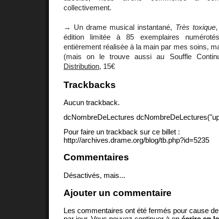
collectivement.
→ Un drame musical instantané,
Très toxique
édition limitée à 85 exemplaires numéroté
entièrement réalisée à la main par mes soins, 
(mais on le trouve aussi au Souffle Contin
Distribution
, 15€
Trackbacks
Aucun trackback.
dcNombreDeLectures dcNombreDeLectures("upd
Pour faire un trackback sur ce billet :
http://archives.drame.org/blog/tb.php?id=5235
Commentaires
Désactivés, mais...
Ajouter un commentaire
Les commentaires ont été fermés pour cause d
par jour. Vous pouvez continuer à en
écrire en l