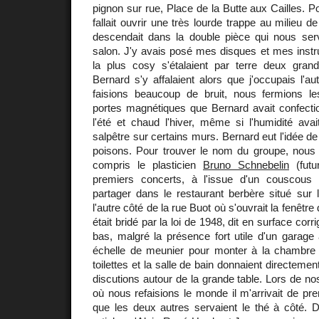
pignon sur rue, Place de la Butte aux Cailles. Pou
fallait ouvrir une très lourde trappe au milieu de
descendait dans la double pièce qui nous serv
salon. J'y avais posé mes disques et mes instr
la plus cosy s'étalaient par terre deux gran
Bernard s'y affalaient alors que j'occupais l'
faisions beaucoup de bruit, nous fermions l
portes magnétiques que Bernard avait confectionn
l'été et chaud l'hiver, même si l'humidité ava
salpêtre sur certains murs. Bernard eut l'idée de
poisons. Pour trouver le nom du groupe, nou
compris le plasticien
Bruno Schnebelin
(futur
premiers concerts, à l'issue d'un couscou
partager dans le restaurant berbère situé sur le
l'autre côté de la rue Buot où s'ouvrait la fenêtre
était bridé par la loi de 1948, dit en surface co
bas, malgré la présence fort utile d'un garage a
échelle de meunier pour monter à la chambre
toilettes et la salle de bain donnaient directemen
discutions autour de la grande table. Lors de no
où nous refaisions le monde il m'arrivait de p
que les deux autres servaient le thé à côté. D