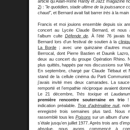
article qu'Alain-René Hardy et Jazz magazine n
2
) :
"le quotidien, stade ultime de la jouissance
chaud"
, et Bernard avait fait barrer
très
à la main
Francis et moi jouions ensemble depuis six ans
concert au Lycée Claude Bernard, et nous a
l'album culte
Défende de
. À l'été 76 javais f
Bernard lors d'un festival de soutien à la
cliniq
La Borde
; avec une quinzaine d'autres mus
Berrocal, dont Pierre Bastien et Daunik Lazro,
deux au concert du groupe Opération Rhino
plus quittés, happés par nos discussions sur W
En septembre, chargé par Claude Tiébaut et 
stand de la cellule cinéma du Parti Communist
j'avais invité mes deux camarades. La sauce
remporté et l'empathie réciproque avaient don
Le 21 décembre,
Très toxique
et
Laudanu
première rencontre souterraine en trio
! 
indication préalable.
Trop d'adrénaline nuit
, not
enregistré trois semaines plus tard. Nous n
rassemblé tous les
Poisons
sur un album d'une 
s'étale jusqu'en juillet 1977. Après trois ans d'imp
absolue, nous avons commencé à com