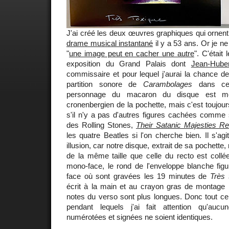
J'ai créé les deux œuvres graphiques qui ornent
drame musical instantané
il y a 53 ans. Or je 
"
une image peut en cacher une autre
". C'était 
exposition du Grand Palais dont
Jean-Huber
commissaire et pour lequel j'aurai la chance d
partition sonore de
Carambolages
dans ce l
personnage du macaron du disque est moi
cronenbergien de la pochette, mais c'est toujo
s'il n'y a pas d'autres figures cachées comme
des Rolling Stones,
Their Satanic Majesties R
les quatre Beatles si l'on cherche bien. Il s'ag
illusion, car notre disque, extrait de sa pochett
de la même taille que celle du recto est collé
mono-face, le rond de l'enveloppe blanche figura
face où sont gravées les 19 minutes de
Très 
écrit à la main et au crayon gras de montage
notes du verso sont plus longues. Donc tout cel
pendant lequels j'ai fait attention qu'au
numérotées et signées ne soient identiques.