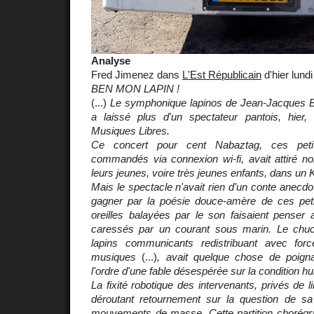
Analyse
Fred Jimenez dans
L'Est Républicain
d'hier lundi
BEN MON LAPIN !
(...)
Le symphonique lapinos de Jean-Jacques Bi
a laissé plus d'un spectateur pantois, hier, 
Musiques Libres.
Ce concert pour cent Nabaztag, ces peti
commandés via connexion wi-fi, avait attiré 
leurs jeunes, voire très jeunes enfants, dans un
Mais le spectacle n'avait rien d'un conte anecdotiq
gagner par la poésie douce-amère de ces peti
oreilles balayées par le son faisaient pens
caressés par un courant sous marin. Le chuc
lapins communicants redistribuant avec forc
musiques
(...)
, avait quelque chose de poigna
l'ordre d'une fable désespérée sur la condition h
La fixité robotique des intervenants, privés de li
déroutant retournement sur la question de sa 
mouvements de masse. Cette partition chorégrap