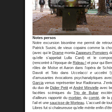
Notes persos
Notre excursion bisontine me permit de retrou
Patrick Susini, de vieux copains comme la ch
(avec qui le
Drame
monta
Zappeurs-Pompiers
da
qu'elle s'appelait Lulla Card) et le compos
(rencontré à l'époque de
Rideau !
et pour qui Ber
rôles de Moïse et Aaron dans l'opéra de Schön
Davoli et Toto dans
Uccelacci e uccelini
!)
d'amusantes évocations psychanalytiques ave
Garcia
venus représenter leur
Radiorama
. J'en
du duo de
Didier Petit
et
André Minvielle
avec be
facéties scéniques du
Trio de Bubar
excitèr
d'ailleurs rapporté du
morbier
, du
comté
, de la
l'ail et une
saucisse de Morteau
. L'accueil de to
Libres fut si chaleureuse qu'elle mérite enfin d'êtr