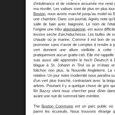
d'intolérance et de violence assumée me rend m
ma révolte. Les valises sont de plus en plus lour
Boston
, nous avons marché jusqu'au motel où B
une chambre. Dans son journal, Agnès note qu'il 
salle de bain avec baignoire. Le nom de l'ét
l'origine une tribu
algonquienne
, est aussi diffic
lessive sèche d'archiduchesse. Les bulles de s
chaude où je marine. Comme il est bon de se 
promener sans n'avoir de comptes à rendre à pe
vert donnent une allure vieillotte à cette
pratiquement aucun gratte-ciel. Elle me rappelle 
suis aussi allé apprendre le
hoch Deutsch
à D
blague à St. Johann in Tirol où je m'étais 
folichon non plus, la Nouvelle Angleterre. La 
relative. Un jour notre modernité nous paraîtra 
d'un vert plus tranché, contrastant avec la briq
arbres. Pourtant il y a quelque chose de gris qu
Mr Bazzy vient nous chercher pour dîner dans
avant une nuit de sommeil bien méritée.
The
Boston Commons
est un parc public où
parmi les écureuils. Nous trouvons étrange 