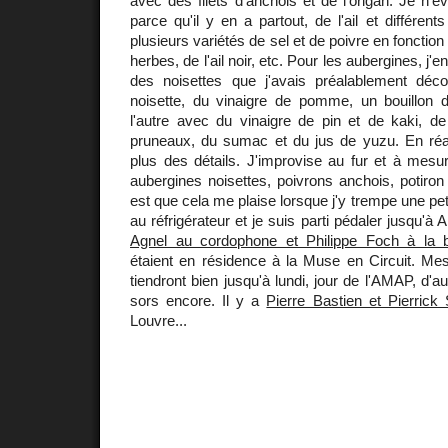
avec des filets d'anchois et de l'origan. Je n'év
parce qu'il y en a partout, de l'ail et différent
plusieurs variétés de sel et de poivre en fonction
herbes, de l'ail noir, etc. Pour les aubergines, j'e
des noisettes que j'avais préalablement décor
noisette, du vinaigre de pomme, un bouillon d
l'autre avec du vinaigre de pin et de kaki, de
pruneaux, du sumac et du jus de yuzu. En réa
plus des détails. J'improvise au fur et à mesur
aubergines noisettes, poivrons anchois, potiron 
est que cela me plaise lorsque j'y trempe une petit
au réfrigérateur et je suis parti pédaler jusqu'à A
Agnel au cordophone et Philippe Foch à la b
étaient en résidence à la Muse en Circuit. Me
tiendront bien jusqu'à lundi, jour de l'AMAP, d'a
sors encore. Il y a
Pierre Bastien et Pierrick 
Louvre...