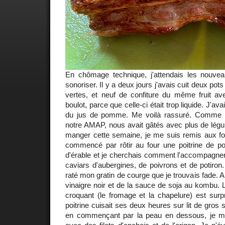
En chômage technique, j'attendais les nouv
sonoriser. Il y a deux jours j'avais cuit deux po
vertes, et neuf de confiture du même fruit av
boulot, parce que celle-ci était trop liquide. J'av
du jus de pomme. Me voilà rassuré. Comme B
notre AMAP, nous avait gâtés avec plus de lég
manger cette semaine, je me suis remis aux fou
commencé par rôtir au four une poitrine de por
d'érable et je cherchais comment l'accompagner.
caviars d'aubergines, de poivrons et de potiron. E
raté mon gratin de courge que je trouvais fade. Al
vinaigre noir et de la sauce de soja au kombu.
croquant (le fromage et la chapelure) est surp
poitrine cuisait ses deux heures sur lit de gros
en commençant par la peau en dessous, je mi