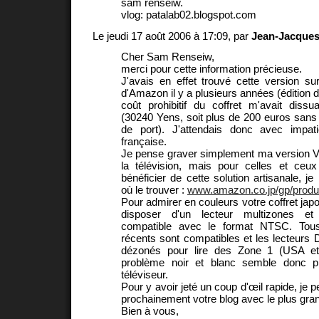
sam renseiw.
vlog: patalab02.blogspot.com
Le jeudi 17 août 2006 à 17:09, par
Jean-Jacques
Cher Sam Renseiw,
merci pour cette information précieuse.
J'avais en effet trouvé cette version sur
d'Amazon il y a plusieurs années (édition d
coût prohibitif du coffret m'avait dissu
(30240 Yens, soit plus de 200 euros sans 
de port). J'attendais donc avec impat
française.
Je pense graver simplement ma version V
la télévision, mais pour celles et ceu
bénéficier de cette solution artisanale, je
où le trouver :
www.amazon.co.jp/gp/produ.
Pour admirer en couleurs votre coffret jap
disposer d'un lecteur multizones et 
compatible avec le format NTSC. Tous 
récents sont compatibles et les lecteurs
dézonés pour lire des Zone 1 (USA et
problème noir et blanc semble donc pl
téléviseur.
Pour y avoir jeté un coup d'œil rapide, je pe
prochainement votre blog avec le plus grand
Bien à vous,