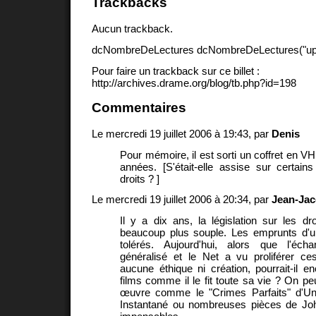
Trackbacks
Aucun trackback.
dcNombreDeLectures dcNombreDeLectures("upd
Pour faire un trackback sur ce billet :
http://archives.drame.org/blog/tb.php?id=198
Commentaires
Le mercredi 19 juillet 2006 à 19:43, par
Denis
Pour mémoire, il est sorti un coffret en VH
années. [S'était-elle assise sur certains
droits ? ]
Le mercredi 19 juillet 2006 à 20:34, par
Jean-Jac
Il y a dix ans, la législation sur les dro
beaucoup plus souple. Les emprunts d'u
tolérés. Aujourd'hui, alors que l'échan
généralisé et le Net a vu proliférer ce
aucune éthique ni création, pourrait-il e
films comme il le fit toute sa vie ? On pe
œuvre comme le "Crimes Parfaits" d'U
Instantané ou nombreuses pièces de Jo