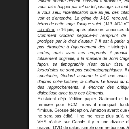
volume sonore décent. Passant à proximité, vou
vous faire happer par tel ou tel passage. Là tout
à vous seul, indentification due au jeu des cita
voir et d'entendre. Le génie de J-LG retrouvé.
héros de cette saga, l'unique sujet.
(JJB, ADJ n°
Ici même
le 16 juin, après plusieurs annonces d
Comment Godard négocie-t-il l'emprunt de ce
protégés par le droit d'auteur ? Il est à parier 
pas étrangère à l'ajournement des
Histoire(s)
certes, mais avec ces emprunts il produit
totalement originale, à la manière de John Cag
façon, sa filmographie n'est qu'un tissu de 
lorsqu'elles ne sont pas cinématographiques. Il 
spontanée, Godard assume le fait que nous i
d'après notre histoire, la culture. Le travail du 
des rapprochements, à énoncer des critiqu
dialectique avec tous ces éléments.
Existaient déjà l'édition papier Gallimard et 
remixée pour ECM, mais il manquait fondam
filmique. Grosse déception, Amazon avertit que
ne sera pas édité. Il ne me reste plus qu'à re
VHS réalisé sur Canal+ il y a une dizaine 
graveur DVD de salon, simple comme bonjour,
B