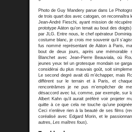
Photo de Guy Mandery parue dans Le Photograp
de trois quart dos avec catogan, on reconnaîtra l
Jean-André Fieschi, ayant mission de récupér
prototype Aäton qu'on tenait au bout des doigts
par JLG. Entre nous, le chef opérateur Dominiq
costume blanc, je crois me souvenir qu'il s'agi
fus nommé représentant de Aäton à Paris, mais 
bout de deux jours, après une mémorable s
Blanchet avec Jean-Pierre Beauviala, où R
jeunes yeux tel un grotesque mondain se gargari
considérai du plus mauvais goût, soit simplemen
Le second degré avait dû m'échapper, mais R
différent sur le terrain et à Paris, et cha
rencontrâmes je ne pus m'empêcher de me 
désaccord avec lui, comme, par exemple, sur la
Albert Kahn qu'il aurait préféré voir projeter 
quitte à ce que cela ne touche qu'une poignée d
Ceci n'enlève rien à la beauté de ses films (re
coréalisé avec Edgard Morin, et le passionnant 
autres,
Les maîtres fous
).