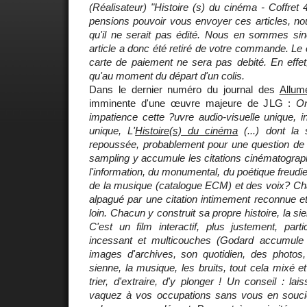
(Réalisateur) "Histoire (s) du cinéma - Coffre
pensions pouvoir vous envoyer ces articles, no
qu'il ne serait pas édité. Nous en sommes si
article a donc été retiré de votre commande. Le
carte de paiement ne sera pas debité. En effet, 
qu'au moment du départ d'un colis.
Dans le dernier numéro du journal des
Allum
imminente d'une œuvre majeure de JLG :
On
impatience cette ?uvre audio-visuelle unique, in
unique, L'
Histoire(s) du cinéma
(...) dont la
repoussée, probablement pour une question de d
sampling y accumule les citations cinématograph
l'information, du monumental, du poétique freudie
de la musique (catalogue ECM) et des voix? Cha
alpagué par une citation intimement reconnue e
loin. Chacun y construit sa propre histoire, la si
C'est un film interactif, plus justement, parti
incessant et multicouches (Godard accumul
images d'archives, son quotidien, des photos, 
sienne, la musique, les bruits, tout cela mixé 
trier, d'extraire, d'y plonger ! Un conseil : la
vaquez à vos occupations sans vous en souci