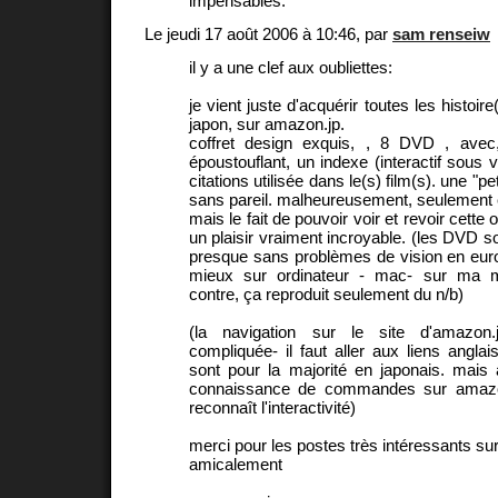
impensables.
Le jeudi 17 août 2006 à 10:46, par
sam renseiw
il y a une clef aux oubliettes:
je vient juste d'acquérir toutes les histoir
japon, sur amazon.jp.
coffret design exquis, , 8 DVD , avec
époustouflant, un indexe (interactif sous 
citations utilisée dans le(s) film(s). une "p
sans pareil. malheureusement, seulement e
mais le fait de pouvoir voir et revoir cette
un plaisir vraiment incroyable. (les DVD s
presque sans problèmes de vision en euro
mieux sur ordinateur - mac- sur ma 
contre, ça reproduit seulement du n/b)
(la navigation sur le site d'amazo
compliquée- il faut aller aux liens anglai
sont pour la majorité en japonais. mais
connaissance de commandes sur amazo
reconnaît l'interactivité)
merci pour les postes très intéressants sur
amicalement